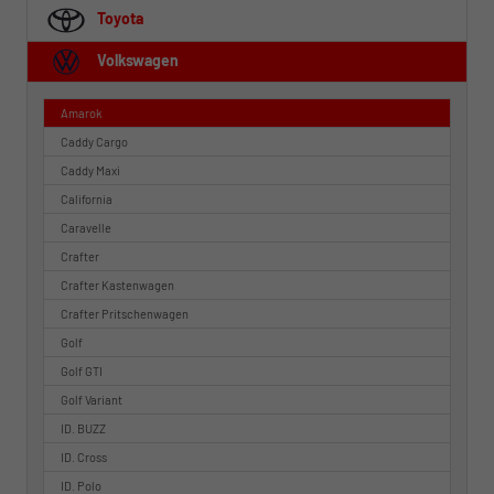
Toyota
Volkswagen
Amarok
Caddy Cargo
Caddy Maxi
California
Caravelle
Crafter
Crafter Kastenwagen
Crafter Pritschenwagen
Golf
Golf GTI
Golf Variant
ID. BUZZ
ID. Cross
ID. Polo