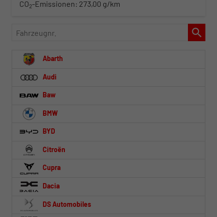
CO
-Emissionen:
273,00 g/km
2
Fahrzeugnr.
Abarth
Audi
Baw
BMW
BYD
Citroën
Cupra
Dacia
DS Automobiles