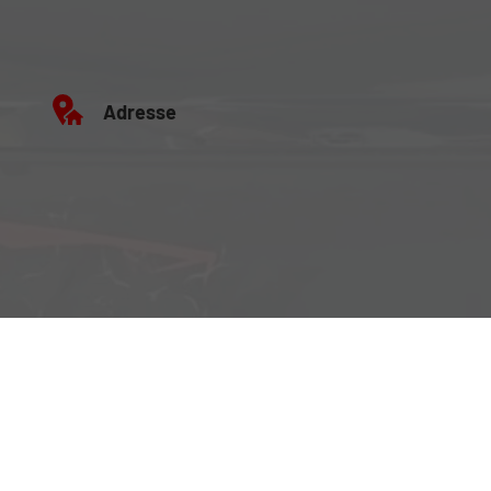
Adresse
Büro:
Brockenweg 2, 6060 Hall in Tirol
Fahrzeugausstellung:
Siberweg 7 (Magazin Hall), 6060 Hall in Tirol
Öffnungszeiten