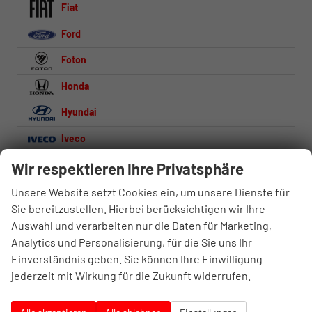
Fiat
Ford
Foton
Honda
Hyundai
Iveco
Jaecoo
Wir respektieren Ihre Privatsphäre
Jeep
Unsere Website setzt Cookies ein, um unsere Dienste für
Sie bereitzustellen. Hierbei berücksichtigen wir Ihre
Kia
Auswahl und verarbeiten nur die Daten für Marketing,
Analytics und Personalisierung, für die Sie uns Ihr
Lynk & Co
Einverständnis geben. Sie können Ihre Einwilligung
MAN
jederzeit mit Wirkung für die Zukunft widerrufen.
Mercedes-Benz