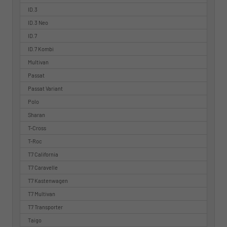
ID.3
ID.3 Neo
ID.7
ID.7 Kombi
Multivan
Passat
Passat Variant
Polo
Sharan
T-Cross
T-Roc
T7 California
T7 Caravelle
T7 Kastenwagen
T7 Multivan
T7 Transporter
Taigo