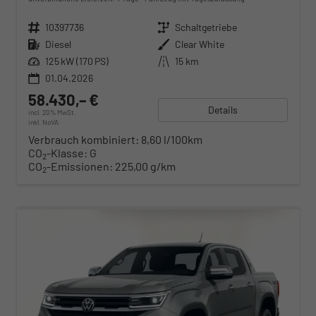
Fahrzeugnr.
10397736
Getriebe
Schaltgetriebe
Kraftstoff
Diesel
Außenfarbe
Clear White
Leistung
125 kW (170 PS)
Kilometerstand
15 km
01.04.2026
58.430,– €
Details
incl. 20% MwSt.
inkl. NoVA
Verbrauch kombiniert:
8,60 l/100km
CO
-Klasse:
G
2
CO
-Emissionen:
225,00 g/km
2