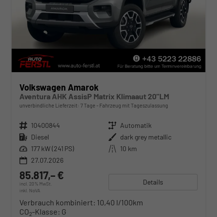
Volkswagen Amarok
Aventura AHK AssisP Matrix Klimaaut 20"LM
unverbindliche Lieferzeit:
7 Tage
Fahrzeug mit Tageszulassung
Fahrzeugnr.
10400844
Getriebe
Automatik
Kraftstoff
Diesel
Außenfarbe
dark grey metallic
Leistung
177 kW (241 PS)
Kilometerstand
10 km
27.07.2026
85.817,– €
Details
incl. 20% MwSt.
inkl. NoVA
Verbrauch kombiniert:
10,40 l/100km
CO
-Klasse:
G
2