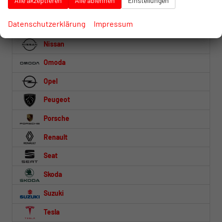
Alle akzeptieren
Alle ablehnen
Einstellungen
MG
Datenschutzerklärung
Impressum
Mitsubishi
Nissan
Omoda
Opel
Peugeot
Porsche
Renault
Seat
Skoda
Suzuki
Tesla