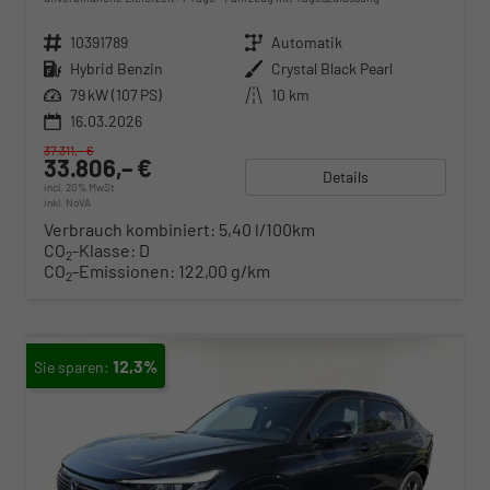
Fahrzeugnr.
10391789
Getriebe
Automatik
Kraftstoff
Hybrid Benzin
Außenfarbe
Crystal Black Pearl
Leistung
79 kW (107 PS)
Kilometerstand
10 km
16.03.2026
37.311,– €
33.806,– €
Details
incl. 20% MwSt.
inkl. NoVA
Verbrauch kombiniert:
5,40 l/100km
CO
-Klasse:
D
2
CO
-Emissionen:
122,00 g/km
2
12,3%