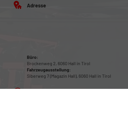
Adresse
Büro:
Brockenweg 2, 6060 Hall in Tirol
Fahrzeugausstellung:
Siberweg 7 (Magazin Hall), 6060 Hall in Tirol
Öffnungszeiten