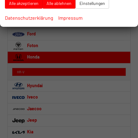
Alle akzeptieren
Alle ablehnen
Einstellungen
DS Automobiles
Datenschutzerklärung
Impressum
Fiat
Ford
Foton
Honda
HR-V
Hyundai
Iveco
Jaecoo
Jeep
Kia