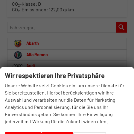
CO
-Klasse:
D
2
CO
-Emissionen:
122,00 g/km
2
Fahrzeugnr.
Abarth
Alfa Romeo
Audi
Wir respektieren Ihre Privatsphäre
Baw
Unsere Website setzt Cookies ein, um unsere Dienste für
BMW
Sie bereitzustellen. Hierbei berücksichtigen wir Ihre
BYD
Auswahl und verarbeiten nur die Daten für Marketing,
Analytics und Personalisierung, für die Sie uns Ihr
Citroën
Einverständnis geben. Sie können Ihre Einwilligung
jederzeit mit Wirkung für die Zukunft widerrufen.
Cupra
Dacia