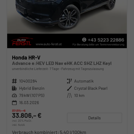
Honda HR-V
Advance e:HEV LED Nav eHK ACC SHZ LHZ Keyl
unverbindliche Lieferzeit:
7 Tage
Fahrzeug mit Tageszulassung
Fahrzeugnr.
10400284
Getriebe
Automatik
Kraftstoff
Hybrid Benzin
Außenfarbe
Crystal Black Pearl
Leistung
79 kW (107 PS)
Kilometerstand
10 km
16.03.2026
37.311,– €
33.806,– €
Details
incl. 20% MwSt.
inkl. NoVA
Verbrauch kombiniert:
5,40 l/100km