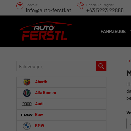
Kontakt
Haben Sie Fragen?
info@auto-ferstl.at
+43 5223 22886
FAHRZEUGE
in
Fahrzeugnr.
M
Abarth
Hi
da
Alfa Romeo
be
Audi
Ve
Baw
BMW