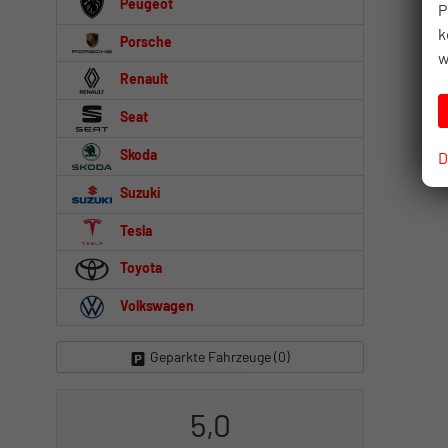
Peugeot
P
k
Porsche
w
Renault
Seat
Skoda
D
Suzuki
Tesla
Toyota
Volkswagen
Geparkte Fahrzeuge (
0
)
5,0