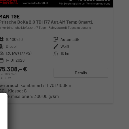
MAN TGE
Pritsche DoKa 2.0 TDI 177 Aut.4M Temp SmartL
unverbindliche Lieferzeit:
7 Tage
Fahrzeug mit Tageszulassung
Fahrzeugnr.
10400530
Getriebe
Automatik
Kraftstoff
Diesel
Außenfarbe
Weiß
Leistung
130 kW (177 PS)
Kilometerstand
10 km
14.01.2026
75.308,– €
Details
incl. 20% MwSt.
inkl. NoVA
Verbrauch kombiniert:
11,70 l/100km
CO
-Klasse:
G
2
CO
-Emissionen:
306,00 g/km
2