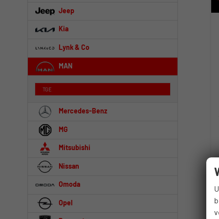
Jeep
Kia
Lynk & Co
MAN
TGE
Mercedes-Benz
MG
Mitsubishi
Nissan
Omoda
U
b
Opel
v