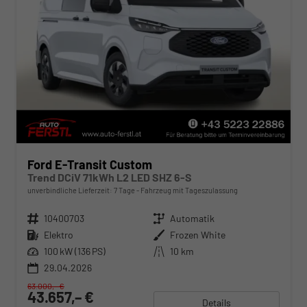
Ford E-Transit Custom
Trend DCiV 71kWh L2 LED SHZ 6-S
unverbindliche Lieferzeit:
7 Tage
Fahrzeug mit Tageszulassung
Fahrzeugnr.
10400703
Getriebe
Automatik
Kraftstoff
Elektro
Außenfarbe
Frozen White
Leistung
100 kW (136 PS)
Kilometerstand
10 km
29.04.2026
63.000,– €
43.657,– €
Details