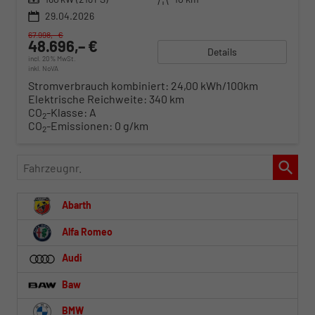
29.04.2026
67.998,– €
48.696,– €
Details
incl. 20% MwSt.
inkl. NoVA
Stromverbrauch kombiniert:
24,00 kWh/100km
Elektrische Reichweite:
340 km
CO
-Klasse:
A
2
CO
-Emissionen:
0 g/km
2
Fahrzeugnr.
Abarth
Alfa Romeo
Audi
Baw
BMW