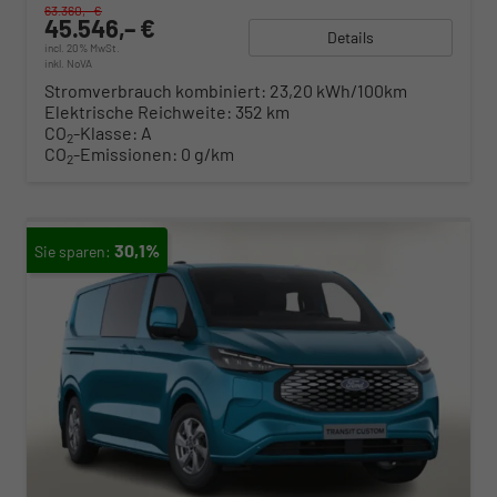
63.360,– €
45.546,– €
Details
incl. 20% MwSt.
inkl. NoVA
Stromverbrauch kombiniert:
23,20 kWh/100km
Elektrische Reichweite:
352 km
CO
-Klasse:
A
2
CO
-Emissionen:
0 g/km
2
30,1%