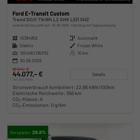
Ford E-Transit Custom
Trend DCiV 71kWh L2 AHK LED SHZ
unverbindliche Lieferzeit:
25.08.2026
Fahrzeug mit Tageszulassung
Fahrzeugnr.
10384852
Getriebe
Automatik
Kraftstoff
Elektro
Außenfarbe
Frozen White
Leistung
100 kW (136 PS)
Kilometerstand
10 km
30.06.2026
63.540,– €
44.077,– €
Details
incl. 20% MwSt.
Stromverbrauch kombiniert:
22,66 kWh/100km
Elektrische Reichweite:
366 km
CO
-Klasse:
A
2
CO
-Emissionen:
0 g/km
2
29,8%