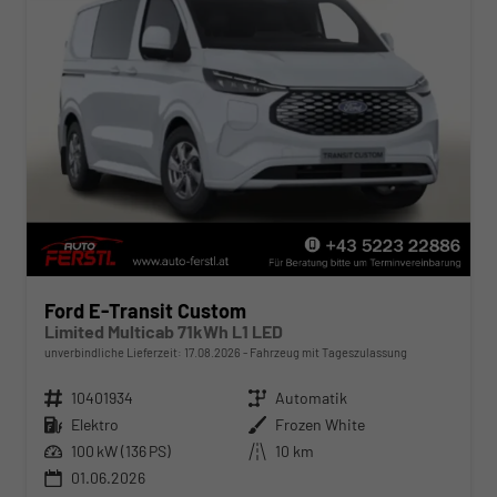
Ford E-Transit Custom
Limited Multicab 71kWh L1 LED
unverbindliche Lieferzeit:
17.08.2026
Fahrzeug mit Tageszulassung
Fahrzeugnr.
10401934
Getriebe
Automatik
Kraftstoff
Elektro
Außenfarbe
Frozen White
Leistung
100 kW (136 PS)
Kilometerstand
10 km
01.06.2026