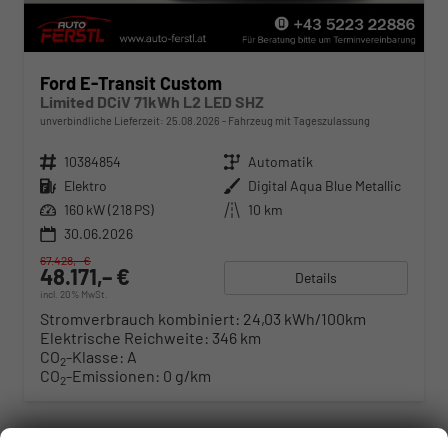
Ford E-Transit Custom
Limited DCiV 71kWh L2 LED SHZ
unverbindliche Lieferzeit:
25.08.2026
Fahrzeug mit Tageszulassung
Fahrzeugnr.
10384854
Getriebe
Automatik
Kraftstoff
Elektro
Außenfarbe
Digital Aqua Blue Metallic
Leistung
160 kW (218 PS)
Kilometerstand
10 km
30.06.2026
67.428,– €
48.171,– €
Details
incl. 20% MwSt.
Stromverbrauch kombiniert:
24,03 kWh/100km
Elektrische Reichweite:
346 km
CO
-Klasse:
A
2
CO
-Emissionen:
0 g/km
2