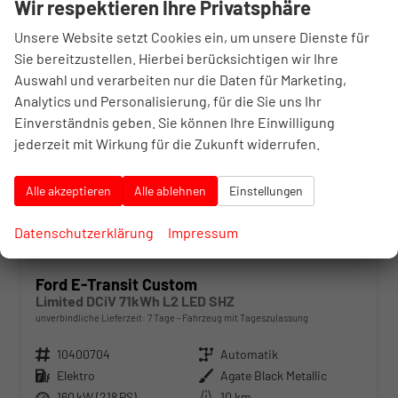
Wir respektieren Ihre Privatsphäre
29,9%
Unsere Website setzt Cookies ein, um unsere Dienste für
Sie bereitzustellen. Hierbei berücksichtigen wir Ihre
Auswahl und verarbeiten nur die Daten für Marketing,
Analytics und Personalisierung, für die Sie uns Ihr
Einverständnis geben. Sie können Ihre Einwilligung
jederzeit mit Wirkung für die Zukunft widerrufen.
Alle akzeptieren
Alle ablehnen
Einstellungen
Datenschutzerklärung
Impressum
Ford E-Transit Custom
Limited DCiV 71kWh L2 LED SHZ
unverbindliche Lieferzeit:
7 Tage
Fahrzeug mit Tageszulassung
Fahrzeugnr.
10400704
Getriebe
Automatik
Kraftstoff
Elektro
Außenfarbe
Agate Black Metallic
Leistung
160 kW (218 PS)
Kilometerstand
10 km