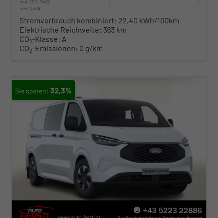
incl. 20% MwSt.
inkl. NoVA
Stromverbrauch kombiniert:
22,40 kWh/100km
Elektrische Reichweite:
363 km
CO
-Klasse:
A
2
CO
-Emissionen:
0 g/km
2
32,3%