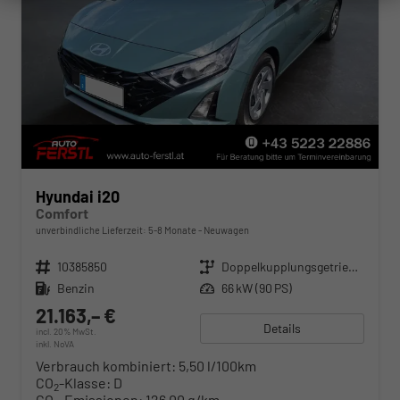
Hyundai i20
Comfort
unverbindliche Lieferzeit: 5-8 Monate
Neuwagen
Fahrzeugnr.
10385850
Getriebe
Doppelkupplungsgetriebe (DSG)
Kraftstoff
Benzin
Leistung
66 kW (90 PS)
21.163,– €
Details
incl. 20% MwSt.
inkl. NoVA
Verbrauch kombiniert:
5,50 l/100km
CO
-Klasse:
D
2
CO
-Emissionen:
126,00 g/km