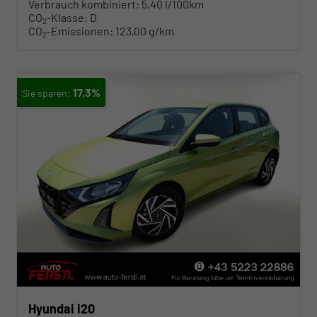
Verbrauch kombiniert:
5,40 l/100km
CO
-Klasse:
D
2
CO
-Emissionen:
123,00 g/km
2
17,3%
Hyundai i20