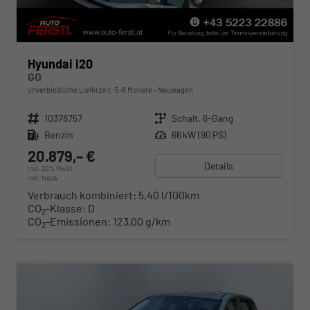
Hyundai i20
GO
unverbindliche Lieferzeit: 5-8 Monate
Neuwagen
Fahrzeugnr.
10378757
Getriebe
Schalt. 6-Gang
Kraftstoff
Benzin
Leistung
66 kW (90 PS)
20.879,– €
Details
incl. 20% MwSt.
inkl. NoVA
Verbrauch kombiniert:
5,40 l/100km
CO
-Klasse:
D
2
CO
-Emissionen:
123,00 g/km
2