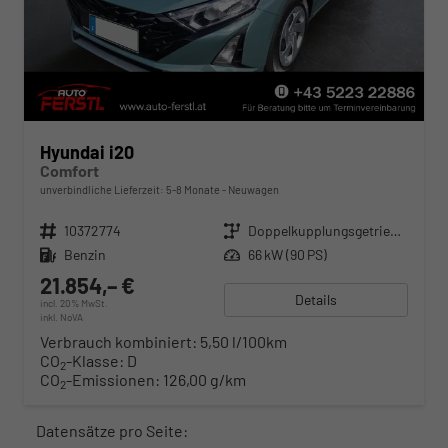
Hyundai i20
Comfort
unverbindliche Lieferzeit: 5-8 Monate
Neuwagen
Fahrzeugnr.
10372774
Getriebe
Doppelkupplungsgetriebe (DSG)
Kraftstoff
Benzin
Leistung
66 kW (90 PS)
21.854,– €
Details
incl. 20% MwSt.
inkl. NoVA
Verbrauch kombiniert:
5,50 l/100km
CO
-Klasse:
D
2
CO
-Emissionen:
126,00 g/km
2
Datensätze pro Seite: