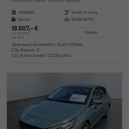
unverbindliche Lieferzeit: 5-8 Monate
Neuwagen
Fahrzeugnr.
10385849
Getriebe
Schalt. 6-Gang
Kraftstoff
Benzin
Leistung
66 kW (90 PS)
19.507,– €
Details
incl. 20% MwSt.
inkl. NoVA
Verbrauch kombiniert:
5,40 l/100km
CO
-Klasse:
D
2
CO
-Emissionen:
123,00 g/km
2