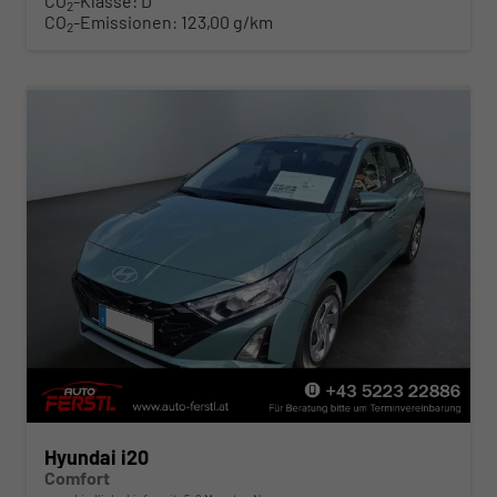
CO
-Klasse:
D
2
CO
-Emissionen:
123,00 g/km
2
Hyundai i20
Comfort