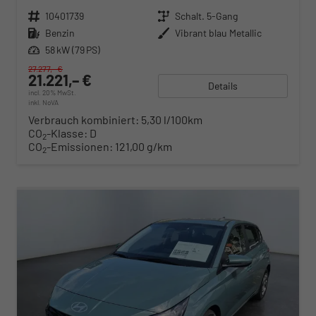
Fahrzeugnr.
10401739
Getriebe
Schalt. 5-Gang
Kraftstoff
Benzin
Außenfarbe
Vibrant blau Metallic
Leistung
58 kW (79 PS)
27.277,– €
21.221,– €
Details
incl. 20% MwSt.
inkl. NoVA
Verbrauch kombiniert:
5,30 l/100km
CO
-Klasse:
D
2
CO
-Emissionen:
121,00 g/km
2