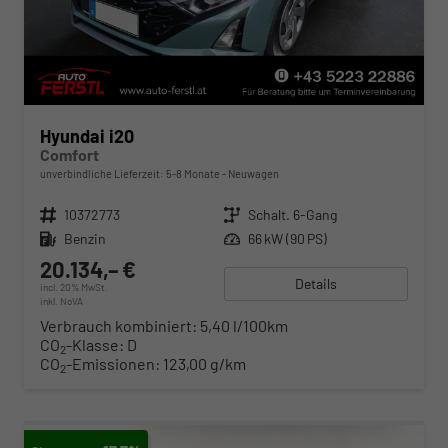
Hyundai i20
Comfort
unverbindliche Lieferzeit: 5-8 Monate
Neuwagen
Fahrzeugnr.
10372773
Getriebe
Schalt. 6-Gang
Kraftstoff
Benzin
Leistung
66 kW (90 PS)
20.134,– €
Details
incl. 20% MwSt.
inkl. NoVA
Verbrauch kombiniert:
5,40 l/100km
CO
-Klasse:
D
2
CO
-Emissionen:
123,00 g/km
2