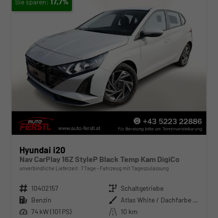
17,7%
Hyundai i20
Nav CarPlay 16Z StyleP Black Temp Kam DigiCo
unverbindliche Lieferzeit:
7 Tage
Fahrzeug mit Tageszulassung
Fahrzeugnr.
10402157
Getriebe
Schaltgetriebe
Kraftstoff
Benzin
Außenfarbe
Atlas White / Dachfarbe in schwa
Leistung
74 kW (101 PS)
Kilometerstand
10 km