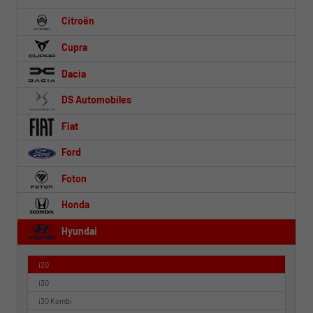
Citroën
Cupra
Dacia
DS Automobiles
Fiat
Ford
Foton
Honda
Hyundai
i20
i30
i30 Kombi