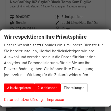
Nav CarPlay 16Z StyleP Black Temp Kam DigiCo
unverbindliche Lieferzeit:
7 Tage
Fahrzeug mit Tageszulassung
Fahrzeugnr.
10402167
Getriebe
Schaltgetriebe
Kraftstoff
Benzin
Außenfarbe
Lucid Lime Metallic / Dachfarbe
Leistung
74 kW (101 PS)
Kilometerstand
10 km
30.06.2026
Wir respektieren Ihre Privatsphäre
24.202,– €
21.135,– €
Unsere Website setzt Cookies ein, um unsere Dienste für
Details
incl. 20% MwSt.
Sie bereitzustellen. Hierbei berücksichtigen wir Ihre
inkl. NoVA
Auswahl und verarbeiten nur die Daten für Marketing,
Verbrauch kombiniert:
5,70 l/100km
Analytics und Personalisierung, für die Sie uns Ihr
CO
-Klasse:
D
2
CO
-Emissionen:
130,00 g/km
Einverständnis geben. Sie können Ihre Einwilligung
2
jederzeit mit Wirkung für die Zukunft widerrufen.
Alle akzeptieren
Alle ablehnen
Einstellungen
Datenschutzerklärung
Impressum