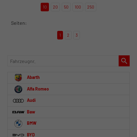
10
20
50
100
250
Seiten:
1
2
3
Fahrzeugnr.
Abarth
Alfa Romeo
Audi
Baw
BMW
BYD