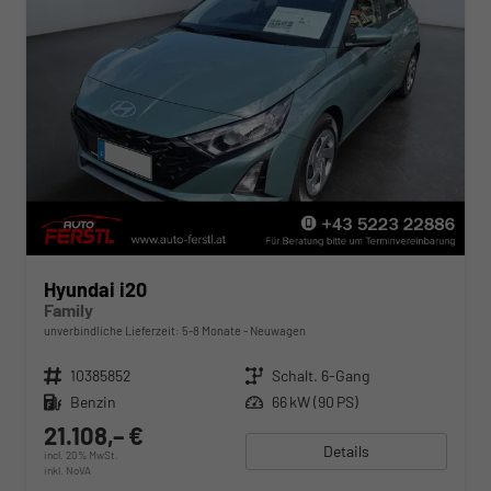
Hyundai i20
Family
unverbindliche Lieferzeit: 5-8 Monate
Neuwagen
Fahrzeugnr.
10385852
Getriebe
Schalt. 6-Gang
Kraftstoff
Benzin
Leistung
66 kW (90 PS)
21.108,– €
Details
incl. 20% MwSt.
inkl. NoVA