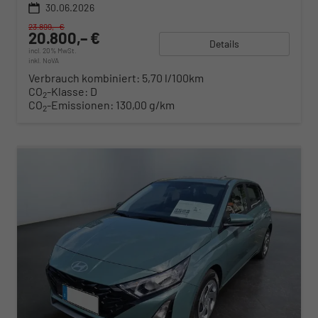
30.06.2026
23.899,– €
20.800,– €
Details
incl. 20% MwSt.
inkl. NoVA
Verbrauch kombiniert:
5,70 l/100km
CO
-Klasse:
D
2
CO
-Emissionen:
130,00 g/km
2