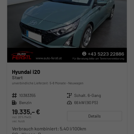
Hyundai i20
Start
unverbindliche Lieferzeit: 5-8 Monate
Neuwagen
Fahrzeugnr.
10383355
Getriebe
Schalt. 6-Gang
Kraftstoff
Benzin
Leistung
66 kW (90 PS)
19.335,– €
Details
incl. 20% MwSt.
inkl. NoVA
Verbrauch kombiniert:
5,40 l/100km