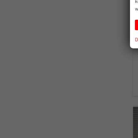
k
w
D