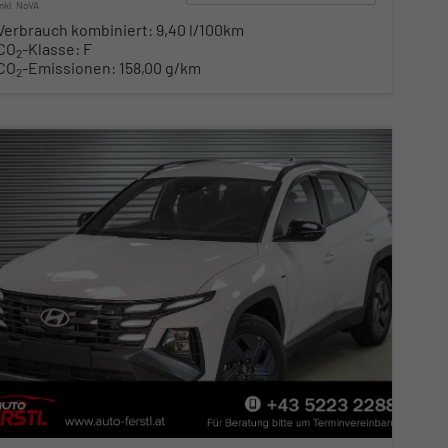
inkl. NoVA
Verbrauch kombiniert:
9,40 l/100km
CO
-Klasse:
F
2
CO
-Emissionen:
158,00 g/km
2