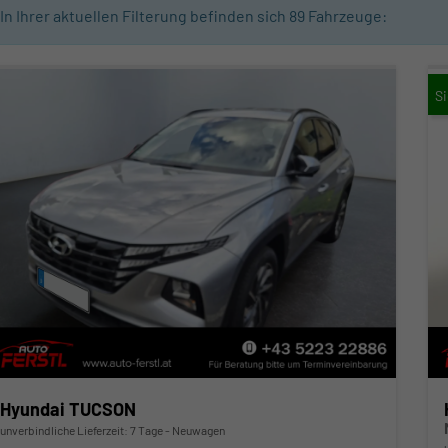
In Ihrer aktuellen Filterung befinden sich
89
Fahrzeuge:
Hyundai TUCSON
unverbindliche Lieferzeit:
7 Tage
Neuwagen