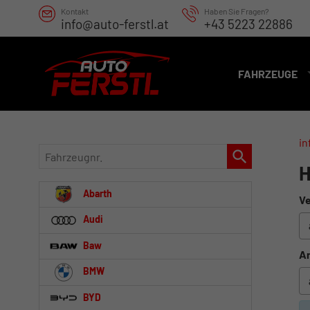
Kontakt
Haben Sie Fragen?
info@auto-ferstl.at
+43 5223 22886
FAHRZEUGE
in
Fahrzeugnr.
H
Abarth
Ve
Audi
Baw
An
BMW
BYD