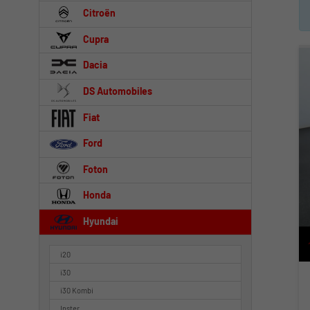
Citroën
Cupra
Dacia
DS Automobiles
Fiat
Ford
Foton
Honda
Hyundai
i20
i30
i30 Kombi
Inster