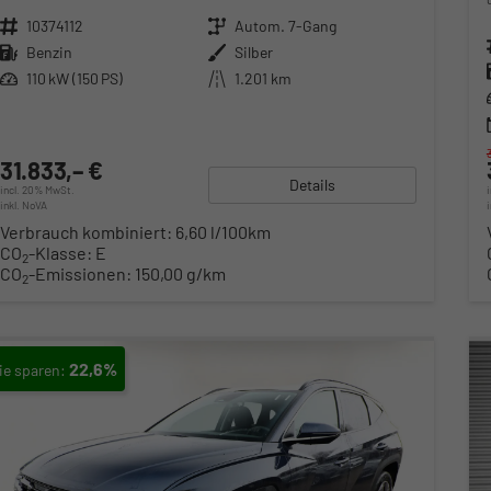
Fahrzeugnr.
10374112
Getriebe
Autom. 7-Gang
Kraftstoff
Benzin
Außenfarbe
Silber
Leistung
110 kW (150 PS)
Kilometerstand
1.201 km
31.833,– €
Details
incl. 20% MwSt.
inkl. NoVA
Verbrauch kombiniert:
6,60 l/100km
CO
-Klasse:
E
2
CO
-Emissionen:
150,00 g/km
2
22,6%