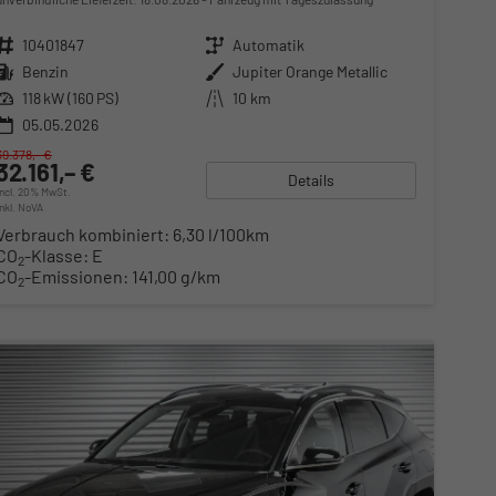
Fahrzeugnr.
10401847
Getriebe
Automatik
Kraftstoff
Benzin
Außenfarbe
Jupiter Orange Metallic
Leistung
118 kW (160 PS)
Kilometerstand
10 km
05.05.2026
39.378,– €
32.161,– €
Details
incl. 20% MwSt.
inkl. NoVA
Verbrauch kombiniert:
6,30 l/100km
CO
-Klasse:
E
2
CO
-Emissionen:
141,00 g/km
2