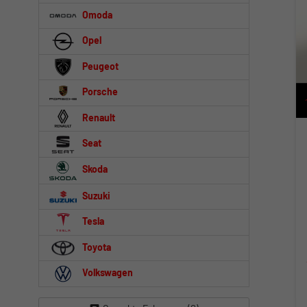
Omoda
Opel
Peugeot
Porsche
Renault
Seat
Skoda
Suzuki
Tesla
Toyota
Volkswagen