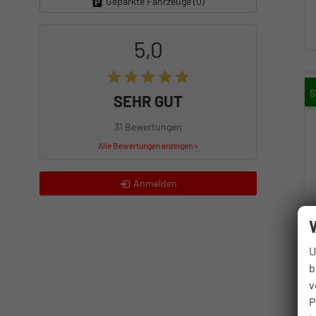
Geparkte Fahrzeuge (
0
)
5,0
SEHR GUT
31 Bewertungen
Alle Bewertungen anzeigen >
Anmelden
U
b
v
P