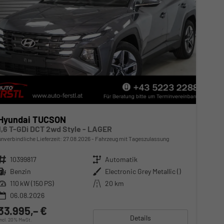
Hyundai TUCSON
1,6 T-GDi DCT 2wd Style - LAGER
unverbindliche Lieferzeit:
27.08.2026
Fahrzeug mit Tageszulassung
Fahrzeugnr.
10399817
Getriebe
Automatik
Kraftstoff
Benzin
Außenfarbe
Electronic Grey Metallic ()
Leistung
110 kW (150 PS)
Kilometerstand
20 km
06.08.2026
33.995,– €
Details
incl. 20% MwSt.