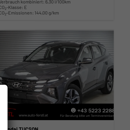
Verbrauch kombiniert:
6,30 l/100km
CO
-Klasse:
E
2
CO
-Emissionen:
144,00 g/km
2
Hyundai TUCSON