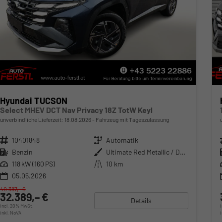
Hyundai TUCSON
Select MHEV DCT Nav Privacy 18Z TotW Keyl
unverbindliche Lieferzeit:
18.08.2026
Fahrzeug mit Tageszulassung
Fahrzeugnr.
10401848
Getriebe
Automatik
Kraftstoff
Benzin
Außenfarbe
Ultimate Red Metallic / Dachfarb
Leistung
118 kW (160 PS)
Kilometerstand
10 km
05.05.2026
40.387,– €
32.389,– €
Details
incl. 20% MwSt.
inkl. NoVA