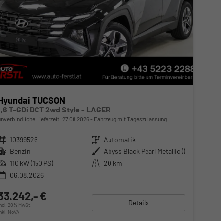
Hyundai TUCSON
1,6 T-GDi DCT 2wd Style - LAGER
unverbindliche Lieferzeit:
27.08.2026
Fahrzeug mit Tageszulassung
Fahrzeugnr.
10399526
Getriebe
Automatik
Kraftstoff
Benzin
Außenfarbe
Abyss Black Pearl Metallic ()
Leistung
110 kW (150 PS)
Kilometerstand
20 km
06.08.2026
33.242,– €
Details
incl. 20% MwSt.
inkl. NoVA