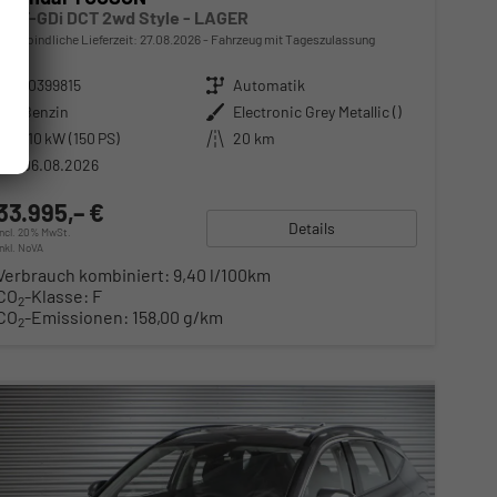
1,6 T-GDi DCT 2wd Style - LAGER
unverbindliche Lieferzeit:
27.08.2026
Fahrzeug mit Tageszulassung
Fahrzeugnr.
10399815
Getriebe
Automatik
Kraftstoff
Benzin
Außenfarbe
Electronic Grey Metallic ()
Leistung
110 kW (150 PS)
Kilometerstand
20 km
06.08.2026
33.995,– €
Details
incl. 20% MwSt.
inkl. NoVA
Verbrauch kombiniert:
9,40 l/100km
CO
-Klasse:
F
2
CO
-Emissionen:
158,00 g/km
2