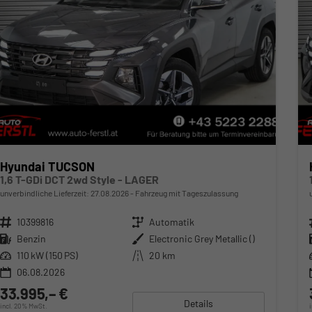
Hyundai TUCSON
1,6 T-GDi DCT 2wd Style - LAGER
unverbindliche Lieferzeit:
27.08.2026
Fahrzeug mit Tageszulassung
Fahrzeugnr.
10399816
Getriebe
Automatik
Kraftstoff
Benzin
Außenfarbe
Electronic Grey Metallic ()
Leistung
110 kW (150 PS)
Kilometerstand
20 km
06.08.2026
33.995,– €
Details
incl. 20% MwSt.