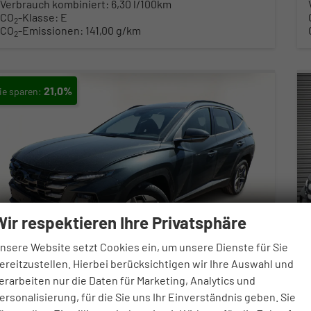
Verbrauch kombiniert:
6,30 l/100km
CO
-Klasse:
E
2
CO
-Emissionen:
141,00 g/km
2
21,0%
Wir respektieren Ihre Privatsphäre
nsere Website setzt Cookies ein, um unsere Dienste für Sie
ereitzustellen. Hierbei berücksichtigen wir Ihre Auswahl und
erarbeiten nur die Daten für Marketing, Analytics und
ersonalisierung, für die Sie uns Ihr Einverständnis geben. Sie
Hyundai TUCSON