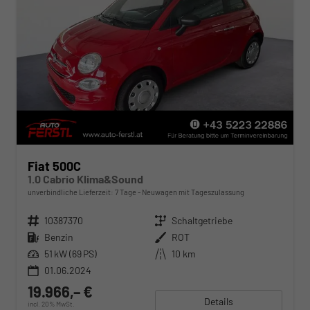
Fiat 500C
1.0 Cabrio Klima&Sound
unverbindliche Lieferzeit:
7 Tage
Neuwagen mit Tageszulassung
Fahrzeugnr.
10387370
Getriebe
Schaltgetriebe
Kraftstoff
Benzin
Außenfarbe
ROT
Leistung
51 kW (69 PS)
Kilometerstand
10 km
01.06.2024
19.966,– €
Details
incl. 20% MwSt.