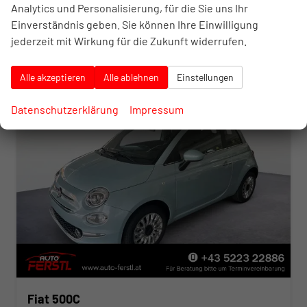
Verbrauch kombiniert:
4,60 l/100km
Analytics und Personalisierung, für die Sie uns Ihr
CO
-Klasse:
C
2
Einverständnis geben. Sie können Ihre Einwilligung
CO
-Emissionen:
105,00 g/km
2
jederzeit mit Wirkung für die Zukunft widerrufen.
Alle akzeptieren
Alle ablehnen
Einstellungen
Datenschutzerklärung
Impressum
Fiat 500C