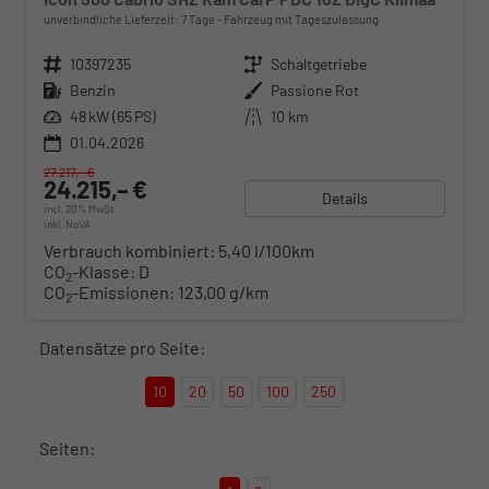
unverbindliche Lieferzeit:
7 Tage
Fahrzeug mit Tageszulassung
Fahrzeugnr.
10397235
Getriebe
Schaltgetriebe
Kraftstoff
Benzin
Außenfarbe
Passione Rot
Leistung
48 kW (65 PS)
Kilometerstand
10 km
01.04.2026
27.217,– €
24.215,– €
Details
incl. 20% MwSt.
inkl. NoVA
Verbrauch kombiniert:
5,40 l/100km
CO
-Klasse:
D
2
CO
-Emissionen:
123,00 g/km
2
Datensätze pro Seite:
10
20
50
100
250
Seiten: