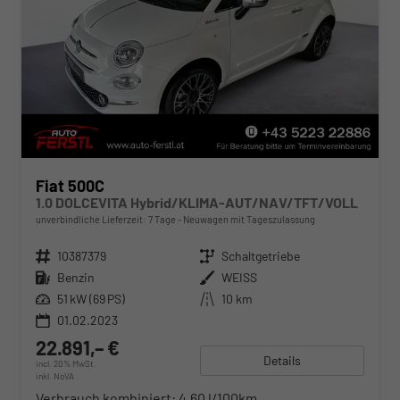
Fiat 500C
1.0 DOLCEVITA Hybrid/KLIMA-AUT/NAV/TFT/VOLL
unverbindliche Lieferzeit:
7 Tage
Neuwagen mit Tageszulassung
Fahrzeugnr.
10387379
Getriebe
Schaltgetriebe
Kraftstoff
Benzin
Außenfarbe
WEISS
Leistung
51 kW (69 PS)
Kilometerstand
10 km
01.02.2023
22.891,– €
Details
incl. 20% MwSt.
inkl. NoVA
Verbrauch kombiniert:
4,60 l/100km