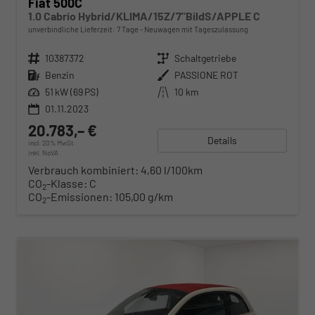
Fiat 500C
1.0 Cabrio Hybrid/KLIMA/15Z/7"BildS/APPLE C
unverbindliche Lieferzeit:
7 Tage
Neuwagen mit Tageszulassung
Fahrzeugnr.
10387372
Getriebe
Schaltgetriebe
Kraftstoff
Benzin
Außenfarbe
PASSIONE ROT
Leistung
51 kW (69 PS)
Kilometerstand
10 km
01.11.2023
20.783,– €
Details
incl. 20% MwSt.
inkl. NoVA
Verbrauch kombiniert:
4,60 l/100km
CO
-Klasse:
C
2
CO
-Emissionen:
105,00 g/km
2