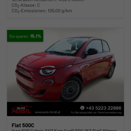
CO
-Klasse:
C
2
CO
-Emissionen:
105,00 g/km
2
15,1%
Fiat 500C
Icon 500 Cabrio SHZ Kam CarP PDC 16Z DigC Klimaa