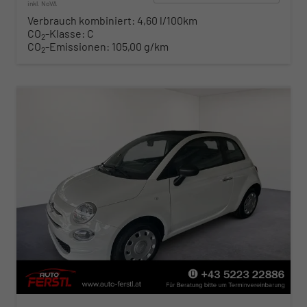
inkl. NoVA
Verbrauch kombiniert:
4,60 l/100km
CO
-Klasse:
C
2
CO
-Emissionen:
105,00 g/km
2