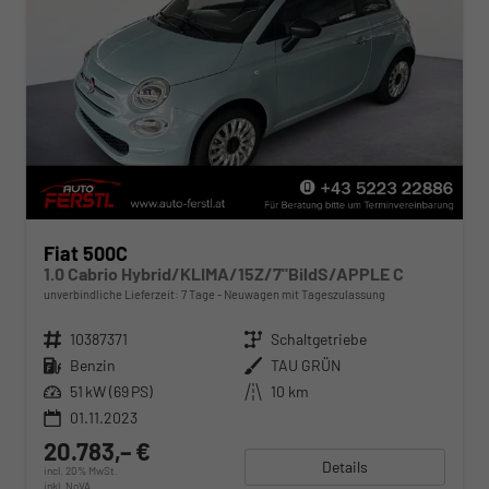
Fiat 500C
1.0 Cabrio Hybrid/KLIMA/15Z/7"BildS/APPLE C
unverbindliche Lieferzeit:
7 Tage
Neuwagen mit Tageszulassung
Fahrzeugnr.
10387371
Getriebe
Schaltgetriebe
Kraftstoff
Benzin
Außenfarbe
TAU GRÜN
Leistung
51 kW (69 PS)
Kilometerstand
10 km
01.11.2023
20.783,– €
Details
incl. 20% MwSt.
inkl. NoVA