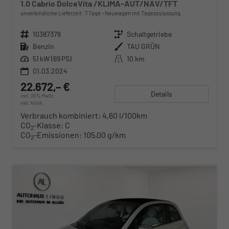
1.0 Cabrio DolceVita /KLIMA-AUT/NAV/TFT
unverbindliche Lieferzeit:
7 Tage
Neuwagen mit Tageszulassung
Fahrzeugnr.
10387378
Getriebe
Schaltgetriebe
Kraftstoff
Benzin
Außenfarbe
TAU GRÜN
Leistung
51 kW (69 PS)
Kilometerstand
10 km
01.03.2024
22.672,– €
Details
incl. 20% MwSt.
inkl. NoVA
Verbrauch kombiniert:
4,60 l/100km
CO
-Klasse:
C
2
CO
-Emissionen:
105,00 g/km
2