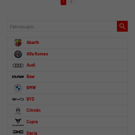
1
2
Fahrzeugnr.
Abarth
Alfa Romeo
Audi
Baw
BMW
BYD
Citroën
Cupra
Dacia