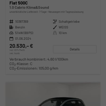
Fiat 500C
1.0 Cabrio Klima&Sound
unverbindliche Lieferzeit:
7 Tage
Neuwagen mit Tageszulassung
Fahrzeugnr.
10387369
Getriebe
Schaltgetriebe
Kraftstoff
Benzin
Außenfarbe
WEISS
Leistung
51 kW (69 PS)
Kilometerstand
10 km
01.06.2024
20.530,– €
Details
incl. 20% MwSt.
inkl. NoVA
Verbrauch kombiniert:
4,60 l/100km
CO
-Klasse:
C
2
CO
-Emissionen:
105,00 g/km
2