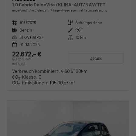
1.0 Cabrio DolceVita /KLIMA-AUT/NAV/TFT
unverbindliche Lieferzeit:
7 Tage
Neuwagen mit Tageszulassung
Fahrzeugnr.
10387375
Getriebe
Schaltgetriebe
Kraftstoff
Benzin
Außenfarbe
ROT
Leistung
51 kW (69 PS)
Kilometerstand
10 km
01.03.2024
22.672,– €
Details
incl. 20% MwSt.
inkl. NoVA
Verbrauch kombiniert:
4,60 l/100km
CO
-Klasse:
C
2
CO
-Emissionen:
105,00 g/km
2