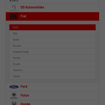
DS Automobiles
Fiat
500C
600
Doblò
Ducato
Grande Panda
Panda
Scudo
Topolino
Ulysse
Ford
Foton
Honda