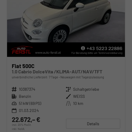
Fiat 500C
1.0 Cabrio DolceVita /KLIMA-AUT/NAV/TFT
unverbindliche Lieferzeit:
7 Tage
Neuwagen mit Tageszulassung
Fahrzeugnr.
10387374
Getriebe
Schaltgetriebe
Kraftstoff
Benzin
Außenfarbe
WEISS
Leistung
51 kW (69 PS)
Kilometerstand
10 km
01.03.2024
22.672,– €
Details
incl. 20% MwSt.
inkl. NoVA