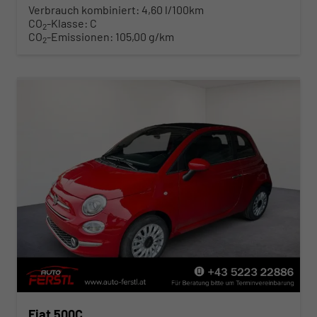
Verbrauch kombiniert:
4,60 l/100km
CO
-Klasse:
C
2
CO
-Emissionen:
105,00 g/km
2
Fiat 500C