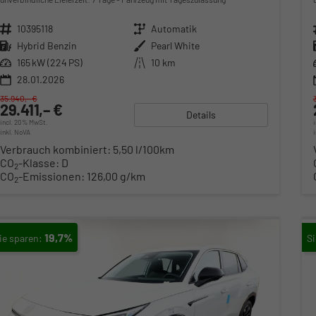
Fahrzeugnr.
10395118
Getriebe
Automatik
Kraftstoff
Hybrid Benzin
Außenfarbe
Pearl White
Leistung
165 kW (224 PS)
Kilometerstand
10 km
28.01.2026
35.940,– €
29.411,– €
Details
incl. 20% MwSt.
inkl. NoVA
Verbrauch kombiniert:
5,50 l/100km
CO
-Klasse:
D
2
CO
-Emissionen:
126,00 g/km
2
19,7%