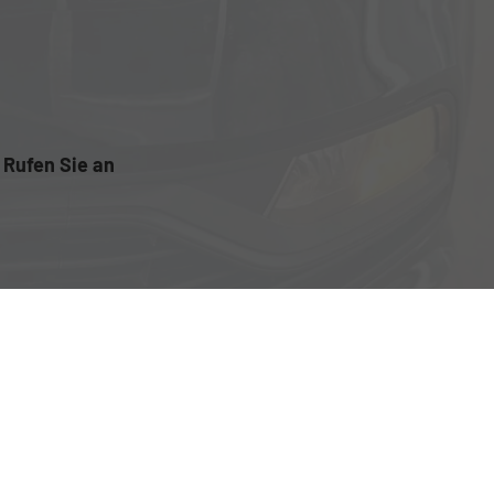
Rufen Sie an
+43 5223 22886
Wie können wir Ihnen helfen?