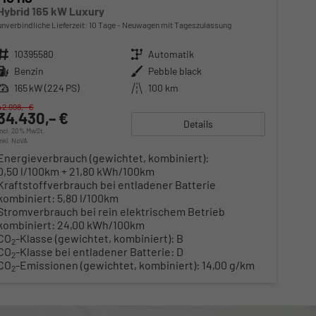
Hybrid 165 kW Luxury
unverbindliche Lieferzeit:
10 Tage
Neuwagen mit Tageszulassung
Fahrzeugnr.
10395580
Getriebe
Automatik
Kraftstoff
Benzin
Außenfarbe
Pebble black
Leistung
165 kW (224 PS)
Kilometerstand
100 km
42.998,– €
34.430,– €
Details
incl. 20% MwSt.
inkl. NoVA
Energieverbrauch (gewichtet, kombiniert):
0,50 l/100km + 21,80 kWh/100km
Kraftstoffverbrauch bei entladener Batterie
kombiniert:
5,80 l/100km
Stromverbrauch bei rein elektrischem Betrieb
kombiniert:
24,00 kWh/100km
CO
-Klasse (gewichtet, kombiniert):
B
2
CO
-Klasse bei entladener Batterie:
D
2
CO
-Emissionen (gewichtet, kombiniert):
14,00 g/km
2