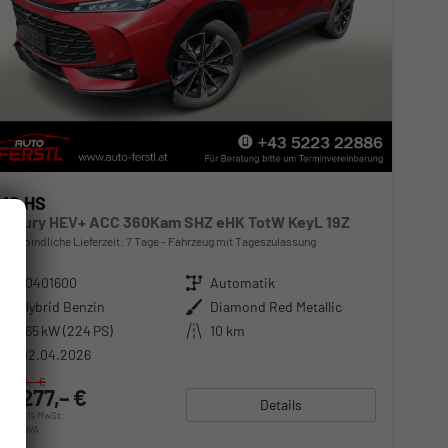
MG HS
Luxury HEV+ ACC 360Kam SHZ eHK TotW KeyL 19Z
unverbindliche Lieferzeit:
7 Tage
Fahrzeug mit Tageszulassung
Fahrzeugnr.
10401600
Getriebe
Automatik
Kraftstoff
Hybrid Benzin
Außenfarbe
Diamond Red Metallic
Leistung
165 kW (224 PS)
Kilometerstand
10 km
02.04.2026
37.956,– €
31.277,– €
Details
incl. 20% MwSt.
inkl. NoVA