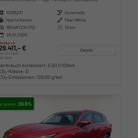
Fahrzeugnr.
10395231
Getriebe
Automatik
Kraftstoff
Hybrid Benzin
Außenfarbe
Pearl White
Leistung
165 kW (224 PS)
Kilometerstand
10 km
28.01.2026
35.940,– €
29.411,– €
Details
incl. 20% MwSt.
inkl. NoVA
Verbrauch kombiniert:
5,50 l/100km
CO
-Klasse:
D
2
CO
-Emissionen:
126,00 g/km
2
20,5%