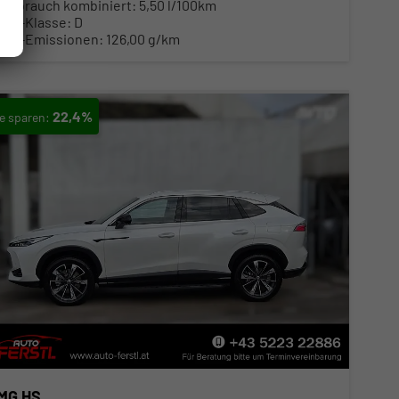
Verbrauch kombiniert:
5,50 l/100km
CO
-Klasse:
D
2
CO
-Emissionen:
126,00 g/km
2
22,4%
MG HS