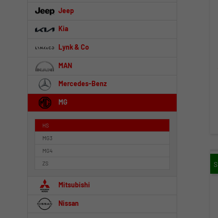
Jeep
Kia
Lynk & Co
MAN
Mercedes-Benz
MG
HS
MG3
MG4
ZS
Mitsubishi
Nissan