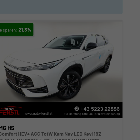
21,3%
MG HS
Comfort HEV+ ACC TotW Kam Nav LED Keyl 19Z
unverbindliche Lieferzeit:
7 Tage
Fahrzeug mit Tageszulassung