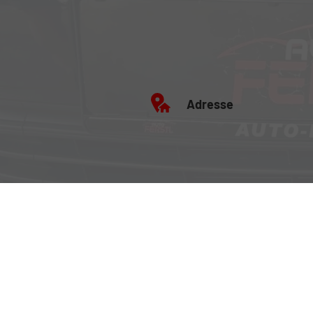
Adresse
Büro:
Brockenweg 2, 6060 Hall in
Fahrzeugausstellung:
Siberweg 7 (Magazin Hall),
Hall in Tirol