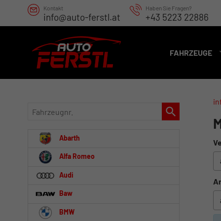
Kontakt
Haben Sie Fragen?
info@auto-ferstl.at
+43 5223 22886
FAHRZEUGE
in
Fahrzeugnr.
M
Abarth
Ve
Alfa Romeo
Audi
An
Baw
BMW