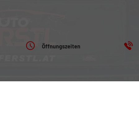
Öffnungszeiten
Fahrzeugausstellung: 24/7
 Tirol
Für Beratung sowie
Probefahrten bitte um
 6060
Terminvereinbarung