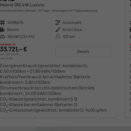
Hybrid 165 kW Luxury
unverbindliche Lieferzeit:
10 Tage
Neuwagen mit Tageszulassung
Fahrzeugnr.
10395579
Getriebe
Automatik
Kraftstoff
Benzin
Außenfarbe
Arctic blue
Leistung
165 kW (224 PS)
Kilometerstand
100 km
42.343,– €
33.721,– €
Details
incl. 20% MwSt.
inkl. NoVA
Energieverbrauch (gewichtet, kombiniert):
0,50 l/100km + 21,80 kWh/100km
Kraftstoffverbrauch bei entladener Batterie
kombiniert:
5,80 l/100km
Stromverbrauch bei rein elektrischem Betrieb
kombiniert:
24,00 kWh/100km
CO
-Klasse (gewichtet, kombiniert):
B
2
CO
-Klasse bei entladener Batterie:
D
2
CO
-Emissionen (gewichtet, kombiniert):
14,00 g/km
2