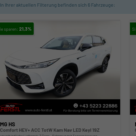
In Ihrer aktuellen Filterung befinden sich
6
Fahrzeuge:
21,3%
MG HS
Comfort HEV+ ACC TotW Kam Nav LED Keyl 19Z
unverbindliche Lieferzeit:
7 Tage
Fahrzeug mit Tageszulassung