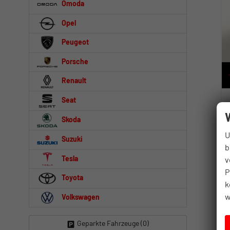
Omoda
Opel
Peugeot
Porsche
Renault
Seat
Skoda
U
Suzuki
b
Tesla
v
P
Toyota
k
w
Volkswagen
Geparkte Fahrzeuge (
0
)