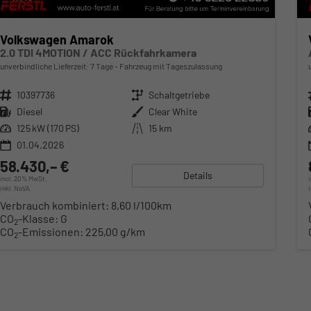
Volkswagen Amarok
2.0 TDI 4MOTION / ACC Rückfahrkamera
unverbindliche Lieferzeit:
7 Tage
Fahrzeug mit Tageszulassung
Fahrzeugnr.
10397736
Getriebe
Schaltgetriebe
Kraftstoff
Diesel
Außenfarbe
Clear White
Leistung
125 kW (170 PS)
Kilometerstand
15 km
01.04.2026
58.430,– €
Details
incl. 20% MwSt.
inkl. NoVA
Verbrauch kombiniert:
8,60 l/100km
CO
-Klasse:
G
2
CO
-Emissionen:
225,00 g/km
2