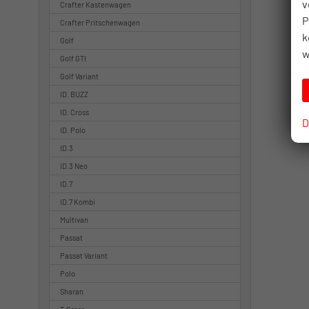
v
Crafter Kastenwagen
P
Crafter Pritschenwagen
k
Golf
w
Golf GTI
Golf Variant
ID. BUZZ
ID. Cross
D
ID. Polo
ID.3
ID.3 Neo
ID.7
ID.7 Kombi
Multivan
Passat
Passat Variant
Polo
Sharan