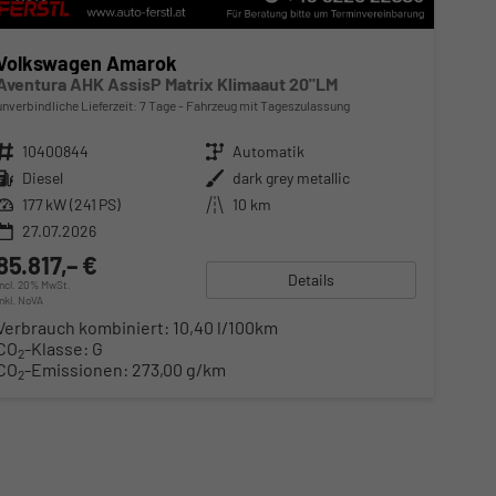
Volkswagen Amarok
Aventura AHK AssisP Matrix Klimaaut 20"LM
unverbindliche Lieferzeit:
7 Tage
Fahrzeug mit Tageszulassung
Fahrzeugnr.
10400844
Getriebe
Automatik
Kraftstoff
Diesel
Außenfarbe
dark grey metallic
Leistung
177 kW (241 PS)
Kilometerstand
10 km
27.07.2026
85.817,– €
Details
incl. 20% MwSt.
inkl. NoVA
Verbrauch kombiniert:
10,40 l/100km
CO
-Klasse:
G
2
CO
-Emissionen:
273,00 g/km
2