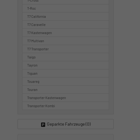
T-Cross
T-Roc
T7 California
T7 Caravelle
T7 Kastenwagen
T7 Multivan
T7 Transporter
Taigo
Tayron
Tiguan
Touareg
Touran
Transporter Kastenwagen
Transporter Kombi
Geparkte Fahrzeuge (
0
)