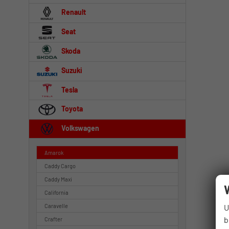
Renault
Seat
Skoda
Suzuki
Tesla
Toyota
Volkswagen
Amarok
Caddy Cargo
Caddy Maxi
California
U
Caravelle
b
Crafter