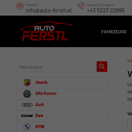
Kontakt
Haben Sie Fragen?
info@auto-ferstl.at
+43 5223 22886
FAHRZEUGE
in
Fahrzeugnr.
V
Abarth
Hi
da
Alfa Romeo
be
Audi
Ve
Baw
BMW