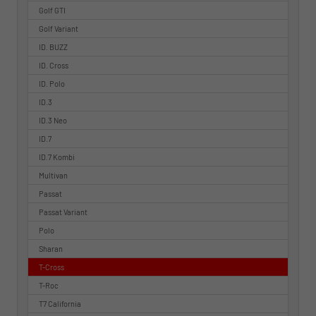
Golf GTI
Golf Variant
ID. BUZZ
ID. Cross
ID. Polo
ID.3
ID.3 Neo
ID.7
ID.7 Kombi
Multivan
Passat
Passat Variant
Polo
Sharan
T-Cross
T-Roc
T7 California