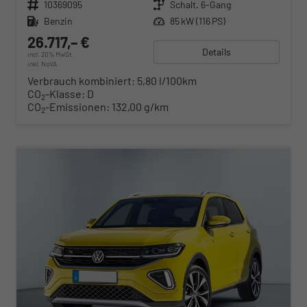
Fahrzeugnr.
10369095
Getriebe
Schalt. 6-Gang
Kraftstoff
Benzin
Leistung
85 kW (116 PS)
26.717,– €
Details
incl. 20% MwSt.
inkl. NoVA
Verbrauch kombiniert:
5,80 l/100km
CO
-Klasse:
D
2
CO
-Emissionen:
132,00 g/km
2