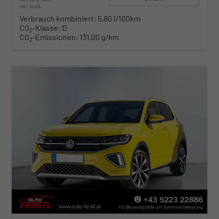
inkl. NoVA
Verbrauch kombiniert:
5,80 l/100km
CO
-Klasse:
D
2
CO
-Emissionen:
131,00 g/km
2