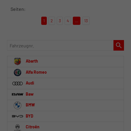
Seiten:
1
2
3
4
...
13
Fahrzeugnr.
Abarth
Alfa Romeo
Audi
Baw
BMW
BYD
Citroën