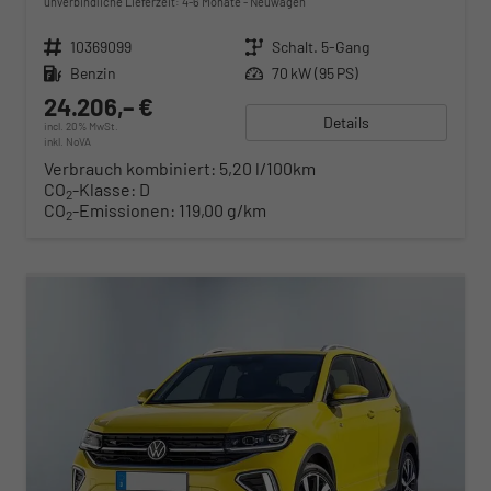
unverbindliche Lieferzeit: 4-6 Monate
Neuwagen
Fahrzeugnr.
10369099
Getriebe
Schalt. 5-Gang
Kraftstoff
Benzin
Leistung
70 kW (95 PS)
24.206,– €
Details
incl. 20% MwSt.
inkl. NoVA
Verbrauch kombiniert:
5,20 l/100km
CO
-Klasse:
D
2
CO
-Emissionen:
119,00 g/km
2