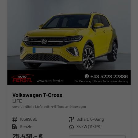
Volkswagen T-Cross
LIFE
unverbindliche Lieferzeit: 4-6 Monate
Neuwagen
Fahrzeugnr.
10369090
Getriebe
Schalt. 6-Gang
Kraftstoff
Benzin
Leistung
85 kW (116 PS)
25.438,– €