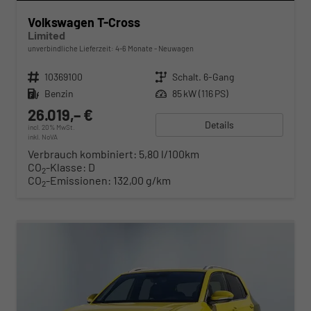
Volkswagen T-Cross
Limited
unverbindliche Lieferzeit: 4-6 Monate
Neuwagen
Fahrzeugnr.
10369100
Getriebe
Schalt. 6-Gang
Kraftstoff
Benzin
Leistung
85 kW (116 PS)
26.019,– €
Details
incl. 20% MwSt.
inkl. NoVA
Verbrauch kombiniert:
5,80 l/100km
CO
-Klasse:
D
2
CO
-Emissionen:
132,00 g/km
2