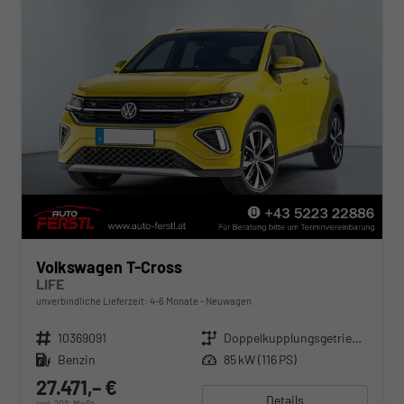
Volkswagen T-Cross
LIFE
unverbindliche Lieferzeit: 4-6 Monate
Neuwagen
Fahrzeugnr.
10369091
Getriebe
Doppelkupplungsgetriebe (DSG)
Kraftstoff
Benzin
Leistung
85 kW (116 PS)
27.471,– €
Details
incl. 20% MwSt.