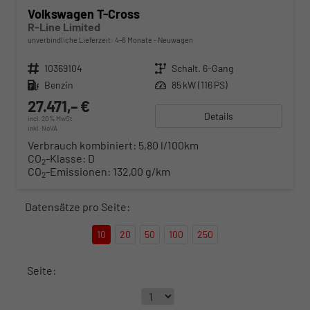
Volkswagen T-Cross
R-Line Limited
unverbindliche Lieferzeit: 4-6 Monate
Neuwagen
Fahrzeugnr.
10369104
Getriebe
Schalt. 6-Gang
Kraftstoff
Benzin
Leistung
85 kW (116 PS)
27.471,– €
Details
incl. 20% MwSt.
inkl. NoVA
Verbrauch kombiniert:
5,80 l/100km
CO
-Klasse:
D
2
CO
-Emissionen:
132,00 g/km
2
Datensätze pro Seite:
10
20
50
100
250
Seite: