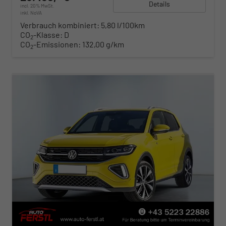
Details
incl. 20% MwSt.
inkl. NoVA
Verbrauch kombiniert:
5,80 l/100km
CO
-Klasse:
D
2
CO
-Emissionen:
132,00 g/km
2