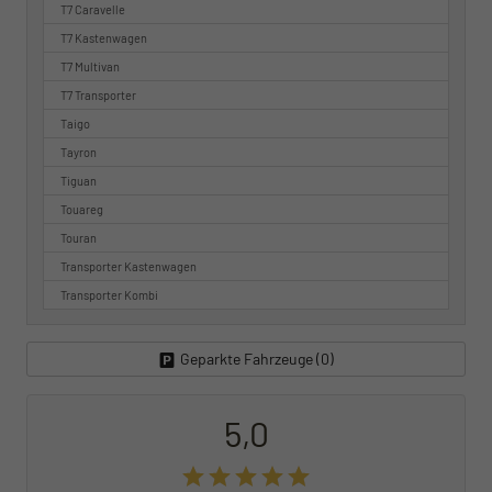
T7 Caravelle
T7 Kastenwagen
T7 Multivan
T7 Transporter
Taigo
Tayron
Tiguan
Touareg
Touran
Transporter Kastenwagen
Transporter Kombi
Geparkte Fahrzeuge (
0
)
5,0