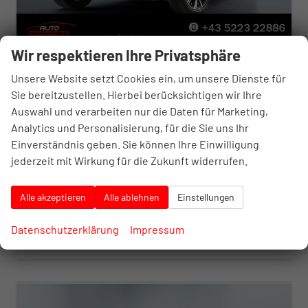
Wir respektieren Ihre Privatsphäre
Volkswagen T-Cross
Unsere Website setzt Cookies ein, um unsere Dienste für
Limited
Sie bereitzustellen. Hierbei berücksichtigen wir Ihre
unverbindliche Lieferzeit:
7 Tage
Neuwagen
Auswahl und verarbeiten nur die Daten für Marketing,
Fahrzeugnr.
10402015
Getriebe
Schalt. 5-Gang
Analytics und Personalisierung, für die Sie uns Ihr
Kraftstoff
Benzin
Außenfarbe
King red Metallic
Einverständnis geben. Sie können Ihre Einwilligung
Leistung
70 kW (95 PS)
jederzeit mit Wirkung für die Zukunft widerrufen.
26.825,– €
Details
incl. 20% MwSt.
Alle akzeptieren
Alle ablehnen
Einstellungen
inkl. NoVA
Verbrauch kombiniert:
5,20 l/100km
CO
-Klasse:
D
Datenschutzerklärung
Impressum
2
CO
-Emissionen:
119,00 g/km
2