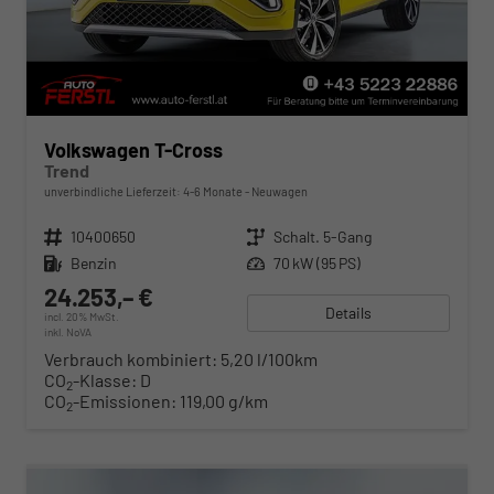
Volkswagen T-Cross
Trend
unverbindliche Lieferzeit: 4-6 Monate
Neuwagen
Fahrzeugnr.
10400650
Getriebe
Schalt. 5-Gang
Kraftstoff
Benzin
Leistung
70 kW (95 PS)
24.253,– €
Details
incl. 20% MwSt.
inkl. NoVA
Verbrauch kombiniert:
5,20 l/100km
CO
-Klasse:
D
2
CO
-Emissionen:
119,00 g/km
2