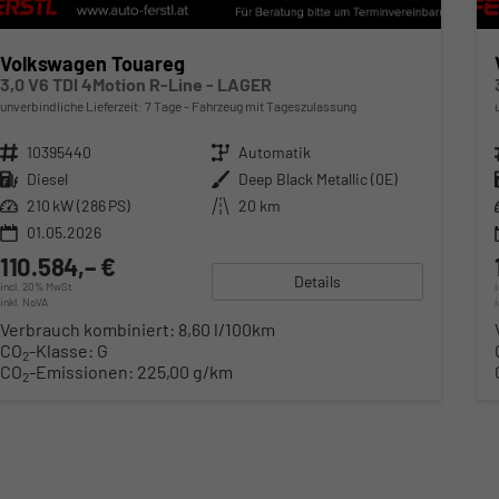
Volkswagen Touareg
3,0 V6 TDI 4Motion R-Line - LAGER
unverbindliche Lieferzeit:
7 Tage
Fahrzeug mit Tageszulassung
Fahrzeugnr.
10395440
Getriebe
Automatik
Kraftstoff
Diesel
Außenfarbe
Deep Black Metallic (0E)
Leistung
210 kW (286 PS)
Kilometerstand
20 km
01.05.2026
110.584,– €
Details
incl. 20% MwSt.
inkl. NoVA
Verbrauch kombiniert:
8,60 l/100km
CO
-Klasse:
G
2
CO
-Emissionen:
225,00 g/km
2