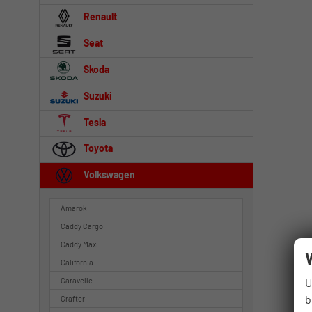
Renault
Seat
Skoda
Suzuki
Tesla
Toyota
Volkswagen
Amarok
Caddy Cargo
Caddy Maxi
California
U
Caravelle
b
Crafter