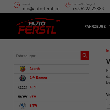
Kontakt
Haben Sie Fragen?
info@auto-ferstl.at
+43 5223 22886
FAHRZEUGE
in
Fahrzeugnr.
V
Abarth
Hi
da
Alfa Romeo
be
Audi
Ve
Baw
BMW