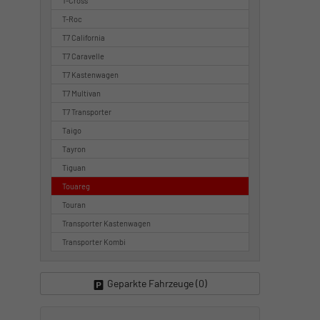
T-Cross
T-Roc
T7 California
T7 Caravelle
T7 Kastenwagen
T7 Multivan
T7 Transporter
Taigo
Tayron
Tiguan
Touareg
Touran
Transporter Kastenwagen
Transporter Kombi
Geparkte Fahrzeuge (
0
)