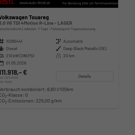
Volkswagen Touareg
3,0 V6 TDI 4Motion R-Line - LAGER
unverbindliche Lieferzeit:
7 Tage
Fahrzeug mit Tageszulassung
Fahrzeugnr.
10395441
Getriebe
Automatik
Kraftstoff
Diesel
Außenfarbe
Deep Black Metallic (0E)
Leistung
210 kW (286 PS)
Kilometerstand
20 km
01.05.2026
111.918,– €
Details
incl. 20% MwSt.
inkl. NoVA
Verbrauch kombiniert:
8,60 l/100km
CO
-Klasse:
G
2
CO
-Emissionen:
225,00 g/km
2