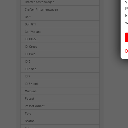
v
Crafter Kastenwagen
P
Crafter Pritschenwagen
k
Golf
w
Golf GTI
Golf Variant
ID. BUZZ
ID. Cross
D
ID. Polo
ID.3
ID.3 Neo
ID.7
ID.7 Kombi
Multivan
Passat
Passat Variant
Polo
Sharan