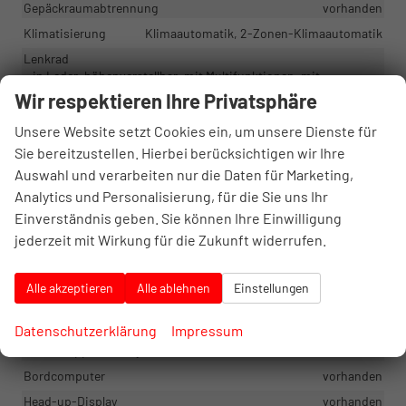
Gepäckraumabtrennung
vorhanden
Klimatisierung
Klimaautomatik, 2-Zonen-Klimaautomatik
Lenkrad
in Leder, höhenverstellbar, mit Multifunktionen, mit
Lenkradheizung, mit Schaltwippen
Wir respektieren Ihre Privatsphäre
Sitze
Unsere Website setzt Cookies ein, um unsere Dienste für
Isofix (Kindersitzbefestigung), Rücksitzbank hinten geteilt,
Sie bereitzustellen. Hierbei berücksichtigen wir Ihre
Sitzheizung, Sitzheizung hinten, Sportsitze
Auswahl und verarbeiten nur die Daten für Marketing,
Sitze: Lordosenstütze
Fahrer
Analytics und Personalisierung, für die Sie uns Ihr
Sitze: Verstellbarkeit
Einverständnis geben. Sie können Ihre Einwilligung
Elektrisch verstellbarer Fahrersitz, Höhenverstellbarer
Fahrersitz
jederzeit mit Wirkung für die Zukunft widerrufen.
Infotainment & Kommunikation
Alle akzeptieren
Alle ablehnen
Einstellungen
Audioanlage
Datenschutzerklärung
Impressum
Soundsystem, Schnittstelle USB, Digitalradio DAB, Android
Auto, Apple CarPlay
Bordcomputer
vorhanden
Head-up-Display
vorhanden