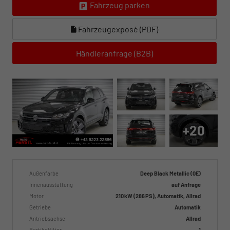
Fahrzeug parken
Fahrzeugexposé (PDF)
Händleranfrage (B2B)
+20
Außenfarbe
Deep Black Metallic (0E)
Innenausstattung
auf Anfrage
Motor
210 kW (286 PS), Automatik, Allrad
Getriebe
Automatik
Antriebsachse
Allrad
Partikelfilter
1