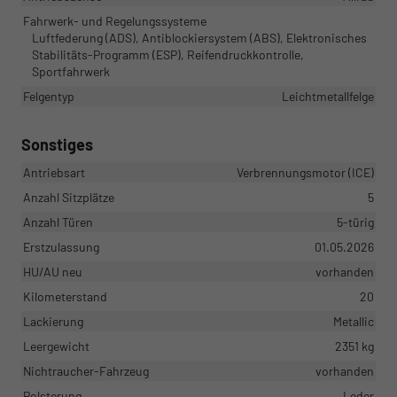
Fahrwerk- und Regelungssysteme
Luftfederung (ADS), Antiblockiersystem (ABS), Elektronisches
Stabilitäts-Programm (ESP), Reifendruckkontrolle,
Sportfahrwerk
Felgentyp
Leichtmetallfelge
Sonstiges
Antriebsart
Verbrennungsmotor (ICE)
Anzahl Sitzplätze
5
Anzahl Türen
5-türig
Erstzulassung
01.05.2026
HU/AU neu
vorhanden
Kilometerstand
20
Lackierung
Metallic
Leergewicht
2351 kg
Nichtraucher-Fahrzeug
vorhanden
Polsterung
Leder