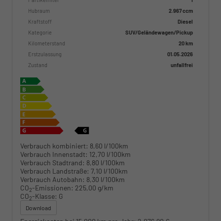
Hubraum
2.967 ccm
Kraftstoff
Diesel
Kategorie
SUV/Geländewagen/Pickup
Kilometerstand
20 km
Erstzulassung
01.05.2026
Zustand
unfallfrei
Verbrauch kombiniert:
8,60 l/100km
Verbrauch Innenstadt:
12,70 l/100km
Verbrauch Stadtrand:
8,80 l/100km
Verbrauch Landstraße:
7,10 l/100km
Verbrauch Autobahn:
8,30 l/100km
CO
-Emissionen:
225,00 g/km
2
CO
-Klasse:
G
2
Download