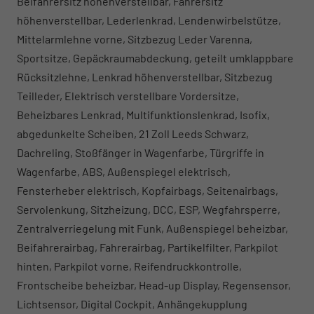
Beifahrersitz höhenverstellbar, Fahrersitz
höhenverstellbar, Lederlenkrad, Lendenwirbelstütze,
Mittelarmlehne vorne, Sitzbezug Leder Varenna,
Sportsitze, Gepäckraumabdeckung, geteilt umklappbare
Rücksitzlehne, Lenkrad höhenverstellbar, Sitzbezug
Teilleder, Elektrisch verstellbare Vordersitze,
Beheizbares Lenkrad, Multifunktionslenkrad, Isofix,
abgedunkelte Scheiben, 21 Zoll Leeds Schwarz,
Dachreling, Stoßfänger in Wagenfarbe, Türgriffe in
Wagenfarbe, ABS, Außenspiegel elektrisch,
Fensterheber elektrisch, Kopfairbags, Seitenairbags,
Servolenkung, Sitzheizung, DCC, ESP, Wegfahrsperre,
Zentralverriegelung mit Funk, Außenspiegel beheizbar,
Beifahrerairbag, Fahrerairbag, Partikelfilter, Parkpilot
hinten, Parkpilot vorne, Reifendruckkontrolle,
Frontscheibe beheizbar, Head-up Display, Regensensor,
Lichtsensor, Digital Cockpit, Anhängekupplung