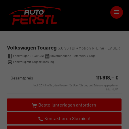
Volkswagen Touareg
3,0 V6 TDI 4Motion R-Line - LAGER
Fahrzeugnr.:
10395441
unverbindliche Lieferzeit:
7 Tage
Fahrzeug mit Tageszulassung
111.918,– €
Gesamtpreis
incl. 20% MwSt., den Kosten für Überführung und Zulassungspapieren
inkl. NoVA
Bestellunterlagen anfordern
Kontaktieren Sie mich!