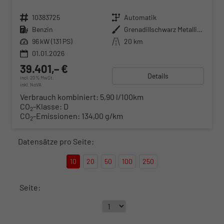
Fahrzeugnr.
10383725
Getriebe
Automatik
Kraftstoff
Benzin
Außenfarbe
Grenadillschwarz Metallic (0E)
Leistung
96 kW (131 PS)
Kilometerstand
20 km
01.01.2026
39.401,– €
Details
incl. 20% MwSt.
inkl. NoVA
Verbrauch kombiniert:
5,90 l/100km
CO
-Klasse:
D
2
CO
-Emissionen:
134,00 g/km
2
Datensätze pro Seite:
10
20
50
100
250
Seite: