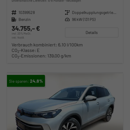
unverbindliche Lieferzeit: 6-8 Monate
Neuwagen
Fahrzeugnr.
10399528
Getriebe
Doppelkupplungsgetriebe (DSG)
Kraftstoff
Benzin
Leistung
96 kW (131 PS)
34.755,– €
Details
incl. 20% MwSt.
inkl. NoVA
Verbrauch kombiniert:
6,10 l/100km
CO
-Klasse:
E
2
CO
-Emissionen:
139,00 g/km
2
24,8%