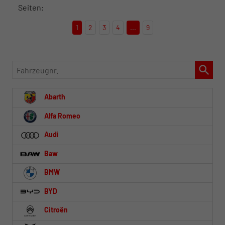
Seiten:
1
2
3
4
...
9
Fahrzeugnr.
Abarth
Alfa Romeo
Audi
Baw
BMW
BYD
Citroën