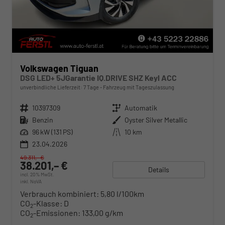
Volkswagen Tiguan
DSG LED+ 5JGarantie IQ.DRIVE SHZ Keyl ACC
unverbindliche Lieferzeit:
7 Tage
Fahrzeug mit Tageszulassung
Fahrzeugnr.
10397309
Getriebe
Automatik
Kraftstoff
Benzin
Außenfarbe
Oyster Silver Metallic
Leistung
96 kW (131 PS)
Kilometerstand
10 km
23.04.2026
49.311,– €
38.201,– €
Details
incl. 20% MwSt.
inkl. NoVA
Verbrauch kombiniert:
5,80 l/100km
CO
-Klasse:
D
2
CO
-Emissionen:
133,00 g/km
2