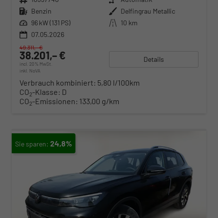
Kraftstoff
Benzin
Außenfarbe
Delfingrau Metallic
Leistung
96 kW (131 PS)
Kilometerstand
10 km
07.05.2026
49.311,– €
38.201,– €
Details
incl. 20% MwSt.
inkl. NoVA
Verbrauch kombiniert:
5,80 l/100km
CO
-Klasse:
D
2
CO
-Emissionen:
133,00 g/km
2
24,8%