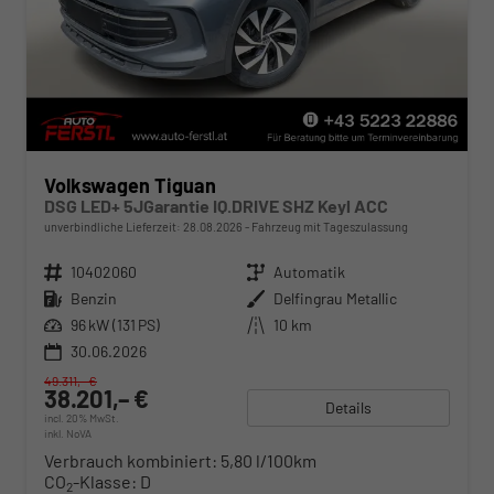
Volkswagen Tiguan
DSG LED+ 5JGarantie IQ.DRIVE SHZ Keyl ACC
unverbindliche Lieferzeit:
28.08.2026
Fahrzeug mit Tageszulassung
Fahrzeugnr.
10402060
Getriebe
Automatik
Kraftstoff
Benzin
Außenfarbe
Delfingrau Metallic
Leistung
96 kW (131 PS)
Kilometerstand
10 km
30.06.2026
49.311,– €
38.201,– €
Details
incl. 20% MwSt.
inkl. NoVA
Verbrauch kombiniert:
5,80 l/100km
CO
-Klasse:
D
2