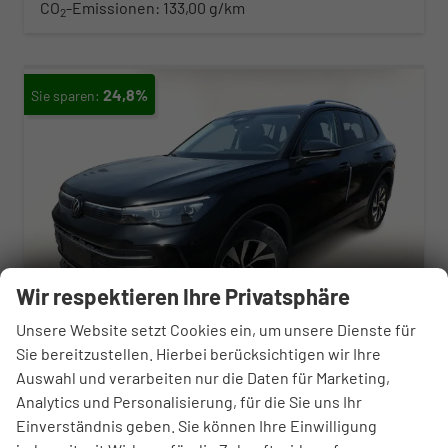
CO
-Emissionen:
133,00 g/km
2
24,8%
Wir respektieren Ihre Privatsphäre
Unsere Website setzt Cookies ein, um unsere Dienste für
Sie bereitzustellen. Hierbei berücksichtigen wir Ihre
Auswahl und verarbeiten nur die Daten für Marketing,
Volkswagen Tiguan
Analytics und Personalisierung, für die Sie uns Ihr
DSG LED+ 5JGarantie IQ.DRIVE SHZ Keyl ACC
Einverständnis geben. Sie können Ihre Einwilligung
unverbindliche Lieferzeit:
28.08.2026
Fahrzeug mit Tageszulassung