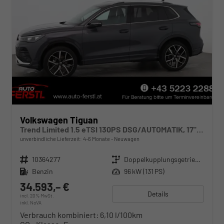
Volkswagen Tiguan
Trend Limited 1.5 eTSI 130PS DSG/AUTOMATIK, 17" Alu, ACC-Tempomat, LED-Scheinwerfer, Parksensoren vo/hi, Rückfahrkamera, Digital Cockpit Pro, Radio Ready2Discover 12,9" + App-Connect, Climatronic, M-Lederlenkrad, Dachreling
unverbindliche Lieferzeit: 4-6 Monate
Neuwagen
Fahrzeugnr.
10364277
Getriebe
Doppelkupplungsgetriebe (DSG)
Kraftstoff
Benzin
Leistung
96 kW (131 PS)
34.593,– €
Details
incl. 20% MwSt.
inkl. NoVA
Verbrauch kombiniert:
6,10 l/100km