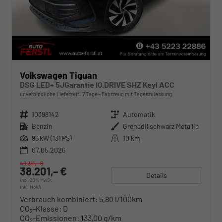
Volkswagen Tiguan
DSG LED+ 5JGarantie IQ.DRIVE SHZ Keyl ACC
unverbindliche Lieferzeit:
7 Tage
Fahrzeug mit Tageszulassung
Fahrzeugnr.
10398142
Getriebe
Automatik
Kraftstoff
Benzin
Außenfarbe
Grenadillschwarz Metallic
Leistung
96 kW (131 PS)
Kilometerstand
10 km
07.05.2026
49.311,– €
38.201,– €
Details
incl. 20% MwSt.
inkl. NoVA
Verbrauch kombiniert:
5,80 l/100km
CO
-Klasse:
D
2
CO
-Emissionen:
133,00 g/km
2