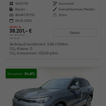
Fahrzeugnr.
10401733
Getriebe
Automatik
Kraftstoff
Benzin
Außenfarbe
Grenadillschwarz Metallic
Leistung
96 kW (131 PS)
Kilometerstand
10 km
06.05.2026
49.311,– €
38.201,– €
Details
incl. 20% MwSt.
inkl. NoVA
Verbrauch kombiniert:
5,80 l/100km
CO
-Klasse:
D
2
CO
-Emissionen:
133,00 g/km
2
24,8%