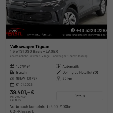
Volkswagen Tiguan
1,5 eTSI DSG Basis - LAGER
unverbindliche Lieferzeit:
7 Tage
Fahrzeug mit Tageszulassung
Fahrzeugnr.
10379494
Getriebe
Automatik
Kraftstoff
Benzin
Außenfarbe
Delfingrau Metallic (B0)
Leistung
96 kW (131 PS)
Kilometerstand
20 km
01.01.2026
39.401,– €
Details
incl. 20% MwSt.
inkl. NoVA
Verbrauch kombiniert:
5,90 l/100km
CO
-Klasse:
D
2