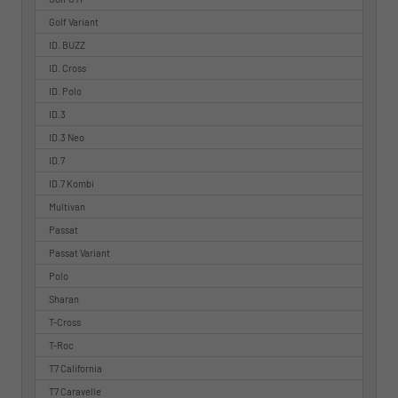
Golf Variant
ID. BUZZ
ID. Cross
ID. Polo
ID.3
ID.3 Neo
ID.7
ID.7 Kombi
Multivan
Passat
Passat Variant
Polo
Sharan
T-Cross
T-Roc
T7 California
T7 Caravelle