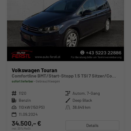
Volkswagen Touran
Comfortline BMT/Start-Stopp 1.5 TSI 7 Sitzer/Comfortline OPF/bis 5 Jahre Garantie
sofort lieferbar
Gebrauchtwagen
Fahrzeugnr.
1120
Getriebe
Autom. 7-Gang
Kraftstoff
Benzin
Außenfarbe
Deep Black
Leistung
110 kW (150 PS)
Kilometerstand
38.649 km
11.09.2024
34.500,– €
Details
incl. 20% MwSt.