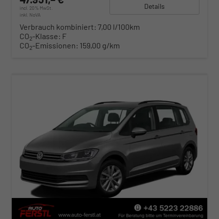
Details
incl. 20% MwSt.
inkl. NoVA
Verbrauch kombiniert:
7,00 l/100km
CO
-Klasse:
F
2
CO
-Emissionen:
159,00 g/km
2