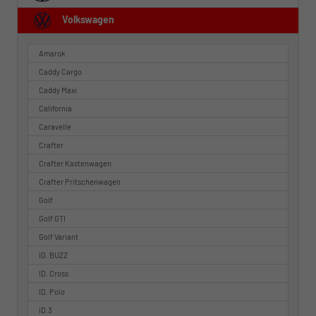
Volkswagen
Amarok
Caddy Cargo
Caddy Maxi
California
Caravelle
Crafter
Crafter Kastenwagen
Crafter Pritschenwagen
Golf
Golf GTI
Golf Variant
ID. BUZZ
ID. Cross
ID. Polo
ID.3