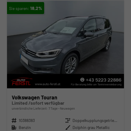
18,2%
Volkswagen Touran
Limited /sofort verfügbar
unverbindliche Lieferzeit:
7 Tage
Neuwagen
Fahrzeugnr.
10388383
Getriebe
Doppelkupplungsgetriebe (DSG)
Kraftstoff
Benzin
Außenfarbe
Dolphin grau Metallic