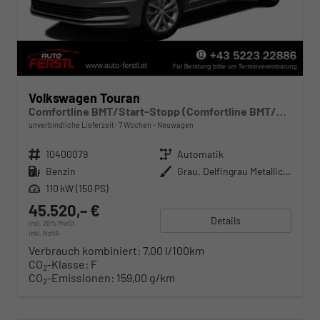
Volkswagen Touran
Comfortline BMT/Start-Stopp (Comfortline BMT/Start-Stopp) 1.5 TSI 110kW (150 PS) ACT 7-Gang DSG
unverbindliche Lieferzeit:
7 Wochen
Neuwagen
Fahrzeugnr.
10400079
Getriebe
Automatik
Kraftstoff
Benzin
Außenfarbe
Grau, Delfingrau Metallic (B0)
Leistung
110 kW (150 PS)
45.520,– €
Details
incl. 20% MwSt.
inkl. NoVA
Verbrauch kombiniert:
7,00 l/100km
CO
-Klasse:
F
2
CO
-Emissionen:
159,00 g/km
2