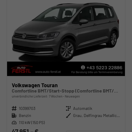
Volkswagen Touran
Comfortline BMT/Start-Stopp (Comfortline BMT/Start-Stopp) 1.5 TSI 110kW (150 PS) 7-Gang-DSG
unverbindliche Lieferzeit:
7 Wochen
Neuwagen
Fahrzeugnr.
10399703
Getriebe
Automatik
Kraftstoff
Benzin
Außenfarbe
Grau, Delfingrau Metallic (B0)
Leistung
110 kW (150 PS)
47.951,– €