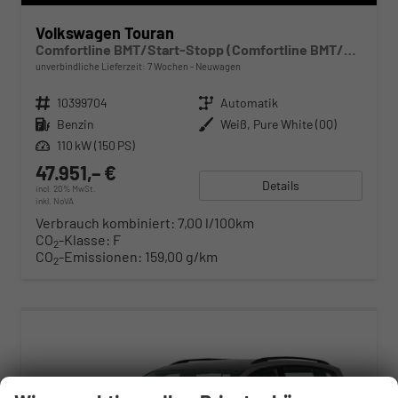
Volkswagen Touran
Comfortline BMT/Start-Stopp (Comfortline BMT/Start-Stopp) 1.5 TSI 110kW (150 PS) 7-Gang DSG
unverbindliche Lieferzeit:
7 Wochen
Neuwagen
Fahrzeugnr.
10399704
Getriebe
Automatik
Kraftstoff
Benzin
Außenfarbe
Weiß, Pure White (0Q)
Leistung
110 kW (150 PS)
47.951,– €
Details
incl. 20% MwSt.
inkl. NoVA
Verbrauch kombiniert:
7,00 l/100km
CO
-Klasse:
F
2
CO
-Emissionen:
159,00 g/km
2