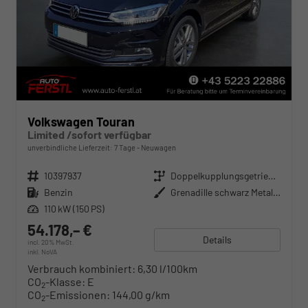
Volkswagen Touran
Limited /sofort verfügbar
unverbindliche Lieferzeit:
7 Tage
Neuwagen
Fahrzeugnr.
10397937
Getriebe
Doppelkupplungsgetriebe (DSG)
Kraftstoff
Benzin
Außenfarbe
Grenadille schwarz Metallic
Leistung
110 kW (150 PS)
54.178,– €
Details
incl. 20% MwSt.
inkl. NoVA
Verbrauch kombiniert:
6,30 l/100km
CO
-Klasse:
E
2
CO
-Emissionen:
144,00 g/km
2