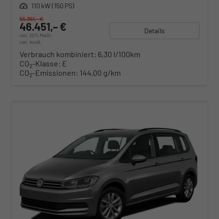
Leistung
110 kW (150 PS)
55.361,– €
46.451,– €
Details
incl. 20% MwSt.
inkl. NoVA
Verbrauch kombiniert:
6,30 l/100km
CO
-Klasse:
E
2
CO
-Emissionen:
144,00 g/km
2