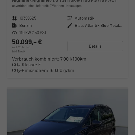
unverbindliche Lieferzeit:
7 Wochen
Neuwagen
Fahrzeugnr.
10399525
Getriebe
Automatik
Kraftstoff
Benzin
Außenfarbe
Blau, Atlantik Blue Metallic (H7)
Leistung
110 kW (150 PS)
50.099,– €
Details
incl. 20% MwSt.
inkl. NoVA
Verbrauch kombiniert:
7,00 l/100km
CO
-Klasse:
F
2
CO
-Emissionen:
160,00 g/km
2