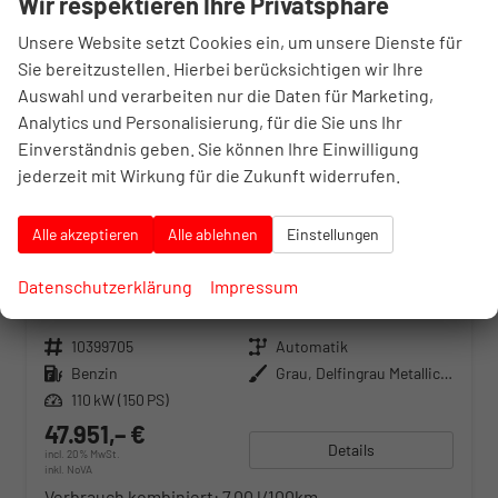
Wir respektieren Ihre Privatsphäre
Unsere Website setzt Cookies ein, um unsere Dienste für
Sie bereitzustellen. Hierbei berücksichtigen wir Ihre
Auswahl und verarbeiten nur die Daten für Marketing,
Analytics und Personalisierung, für die Sie uns Ihr
Einverständnis geben. Sie können Ihre Einwilligung
jederzeit mit Wirkung für die Zukunft widerrufen.
Alle akzeptieren
Alle ablehnen
Einstellungen
Volkswagen Touran
Comfortline BMT/Start-Stopp (Comfortline BMT/Start-Stopp) 1.5 TSI 110kW (150 PS) 7-Gang-DSG
Datenschutzerklärung
Impressum
unverbindliche Lieferzeit:
7 Wochen
Neuwagen
Fahrzeugnr.
10399705
Getriebe
Automatik
Kraftstoff
Benzin
Außenfarbe
Grau, Delfingrau Metallic (B0)
Leistung
110 kW (150 PS)
47.951,– €
Details
incl. 20% MwSt.
inkl. NoVA
Verbrauch kombiniert:
7,00 l/100km