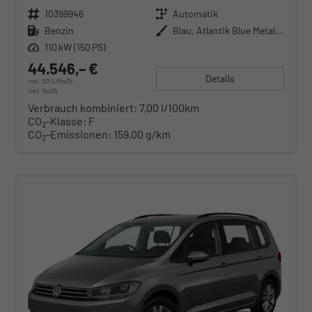
Fahrzeugnr.
10399946
Getriebe
Automatik
Kraftstoff
Benzin
Außenfarbe
Blau, Atlantik Blue Metallic (H7)
Leistung
110 kW (150 PS)
44.546,– €
Details
incl. 20% MwSt.
inkl. NoVA
Verbrauch kombiniert:
7,00 l/100km
CO
-Klasse:
F
2
CO
-Emissionen:
159,00 g/km
2