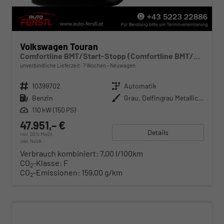
Volkswagen Touran
Comfortline BMT/Start-Stopp (Comfortline BMT/Start-Stopp) 1.5 TSI 110kW (150 PS) 7-Gang-DSG
unverbindliche Lieferzeit:
7 Wochen
Neuwagen
Fahrzeugnr.
10399702
Getriebe
Automatik
Kraftstoff
Benzin
Außenfarbe
Grau, Delfingrau Metallic (B0)
Leistung
110 kW (150 PS)
47.951,– €
Details
incl. 20% MwSt.
inkl. NoVA
Verbrauch kombiniert:
7,00 l/100km
CO
-Klasse:
F
2
CO
-Emissionen:
159,00 g/km
2