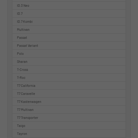
ID.3 Neo
ID.7
ID.7 Kombi
Multivan
Passat
Passat Variant
Polo
Sharan
T-Cross
T-Roc
T7 California
T7 Caravelle
T7 Kastenwagen
T7 Multivan
T7 Transporter
Taigo
Tayron