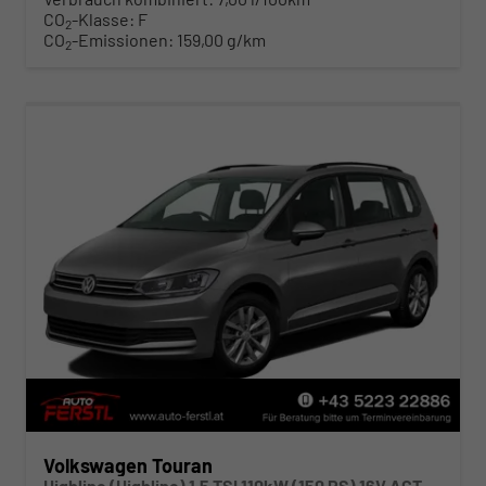
CO
-Klasse:
F
2
CO
-Emissionen:
159,00 g/km
2
Volkswagen Touran
Highline (Highline) 1,5 TSI 110kW (150 PS) 16V ACT