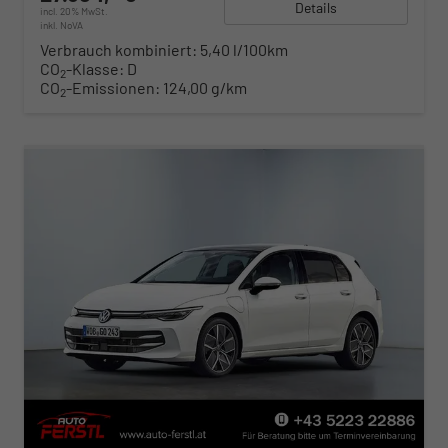
Details
incl. 20% MwSt.
inkl. NoVA
Verbrauch kombiniert:
5,40 l/100km
CO
-Klasse:
D
2
CO
-Emissionen:
124,00 g/km
2