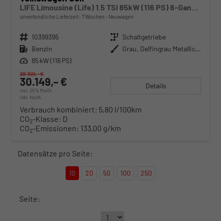
LIFE Limousine (Life) 1.5 TSI 85kW (116 PS) 6-Gang Schaltgetriebe
unverbindliche Lieferzeit:
7 Wochen
Neuwagen
Fahrzeugnr.
10399395
Getriebe
Schaltgetriebe
Kraftstoff
Benzin
Außenfarbe
Grau, Delfingrau Metallic (B0)
Leistung
85 kW (116 PS)
38.159,– €
30.149,– €
Details
incl. 20% MwSt.
inkl. NoVA
Verbrauch kombiniert:
5,80 l/100km
CO
-Klasse:
D
2
CO
-Emissionen:
133,00 g/km
2
Datensätze pro Seite:
10
20
50
100
250
Seite: