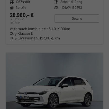
Fahrzeugnr.
10374400
Getriebe
Schalt. 6-Gang
Kraftstoff
Benzin
Leistung
110 kW (150 PS)
28.980,– €
Details
incl. 20% MwSt.
inkl. NoVA
Verbrauch kombiniert:
5,40 l/100km
CO
-Klasse:
D
2
CO
-Emissionen:
123,00 g/km
2