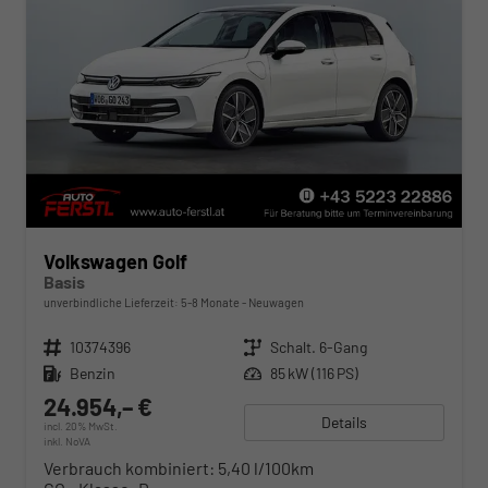
Volkswagen Golf
Basis
unverbindliche Lieferzeit: 5-8 Monate
Neuwagen
Fahrzeugnr.
10374396
Getriebe
Schalt. 6-Gang
Kraftstoff
Benzin
Leistung
85 kW (116 PS)
24.954,– €
Details
incl. 20% MwSt.
inkl. NoVA
Verbrauch kombiniert:
5,40 l/100km