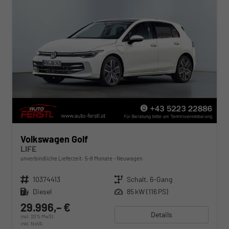
Volkswagen Golf
LIFE
unverbindliche Lieferzeit: 5-8 Monate
Neuwagen
Fahrzeugnr.
10374413
Getriebe
Schalt. 6-Gang
Kraftstoff
Diesel
Leistung
85 kW (116 PS)
29.996,– €
Details
incl. 20% MwSt.
inkl. NoVA