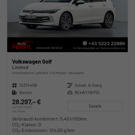
Volkswagen Golf
Limited
unverbindliche Lieferzeit: 5-8 Monate
Neuwagen
Fahrzeugnr.
10374408
Getriebe
Schalt. 6-Gang
Kraftstoff
Benzin
Leistung
85 kW (116 PS)
28.297,– €
Details
incl. 20% MwSt.
inkl. NoVA
Verbrauch kombiniert:
5,40 l/100km
CO
-Klasse:
D
2
CO
-Emissionen:
124,00 g/km
2