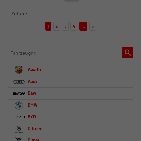
Seiten:
1
2
3
4
...
6
Fahrzeugnr.
Abarth
Audi
Baw
BMW
BYD
Citroën
Cupra