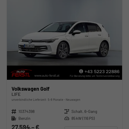
Volkswagen Golf
LIFE
unverbindliche Lieferzeit: 5-8 Monate
Neuwagen
Fahrzeugnr.
10374398
Getriebe
Schalt. 6-Gang
Kraftstoff
Benzin
Leistung
85 kW (116 PS)
27.594,– €