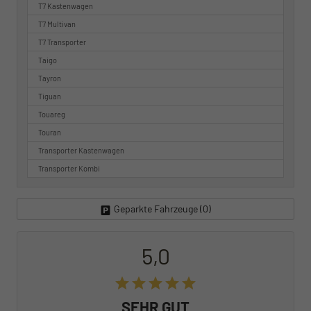
T7 Kastenwagen
T7 Multivan
T7 Transporter
Taigo
Tayron
Tiguan
Touareg
Touran
Transporter Kastenwagen
Transporter Kombi
Geparkte Fahrzeuge (
0
)
5,0
SEHR GUT