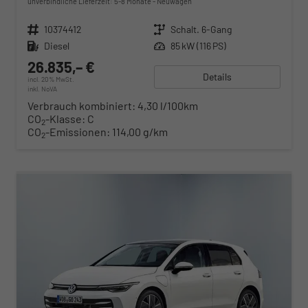
unverbindliche Lieferzeit: 5-8 Monate
Neuwagen
Fahrzeugnr.
10374412
Getriebe
Schalt. 6-Gang
Kraftstoff
Diesel
Leistung
85 kW (116 PS)
26.835,– €
Details
incl. 20% MwSt.
inkl. NoVA
Verbrauch kombiniert:
4,30 l/100km
CO
-Klasse:
C
2
CO
-Emissionen:
114,00 g/km
2