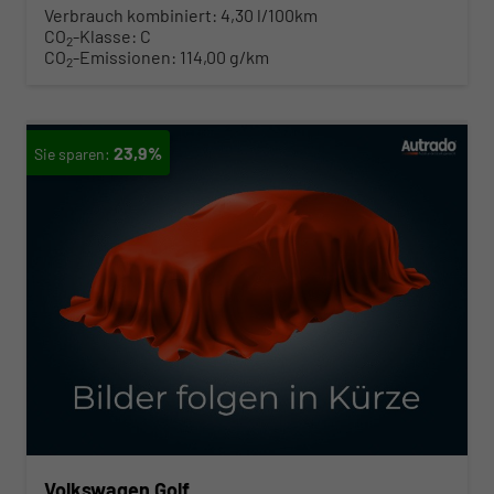
Verbrauch kombiniert:
4,30 l/100km
CO
-Klasse:
C
2
CO
-Emissionen:
114,00 g/km
2
23,9%
Volkswagen Golf