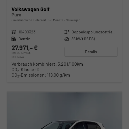
Volkswagen Golf
Pure
unverbindliche Lieferzeit: 5-8 Monate
Neuwagen
Fahrzeugnr.
10400323
Getriebe
Doppelkupplungsgetriebe (DSG)
Kraftstoff
Benzin
Leistung
85 kW (116 PS)
27.971,– €
Details
incl. 20% MwSt.
inkl. NoVA
Verbrauch kombiniert:
5,20 l/100km
CO
-Klasse:
D
2
CO
-Emissionen:
118,00 g/km
2