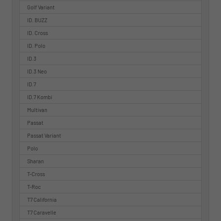
Golf Variant
ID. BUZZ
ID. Cross
ID. Polo
ID.3
ID.3 Neo
ID.7
ID.7 Kombi
Multivan
Passat
Passat Variant
Polo
Sharan
T-Cross
T-Roc
T7 California
T7 Caravelle