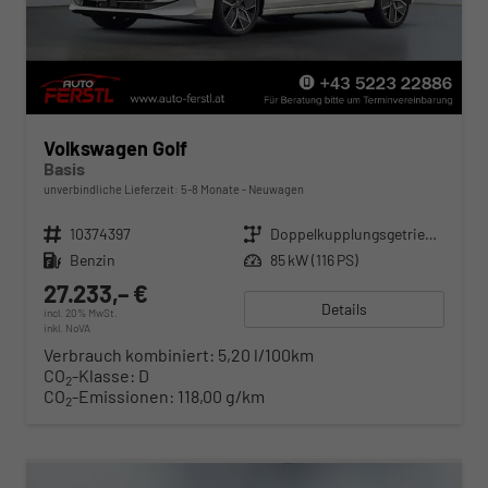
Volkswagen Golf
Basis
unverbindliche Lieferzeit: 5-8 Monate
Neuwagen
Fahrzeugnr.
10374397
Getriebe
Doppelkupplungsgetriebe (DSG)
Kraftstoff
Benzin
Leistung
85 kW (116 PS)
27.233,– €
Details
incl. 20% MwSt.
inkl. NoVA
Verbrauch kombiniert:
5,20 l/100km
CO
-Klasse:
D
2
CO
-Emissionen:
118,00 g/km
2