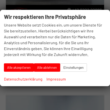
Wir respektieren Ihre Privatsphäre
Volkswagen Golf
Unsere Website setzt Cookies ein, um unsere Dienste für
Limited
Sie bereitzustellen. Hierbei berücksichtigen wir Ihre
unverbindliche Lieferzeit: 5-8 Monate
Neuwagen
Auswahl und verarbeiten nur die Daten für Marketing,
Analytics und Personalisierung, für die Sie uns Ihr
Fahrzeugnr.
10374410
Getriebe
Schalt. 6-Gang
Einverständnis geben. Sie können Ihre Einwilligung
Kraftstoff
Benzin
Leistung
110 kW (150 PS)
jederzeit mit Wirkung für die Zukunft widerrufen.
29.729,– €
Details
incl. 20% MwSt.
inkl. NoVA
Alle akzeptieren
Alle ablehnen
Einstellungen
Verbrauch kombiniert:
5,40 l/100km
CO
-Klasse:
D
2
Datenschutzerklärung
Impressum
CO
-Emissionen:
123,00 g/km
2