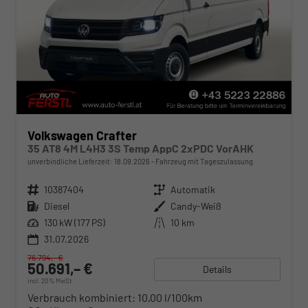
Volkswagen Crafter
35 AT8 4M L4H3 3S Temp AppC 2xPDC VorAHK
unverbindliche Lieferzeit:
18.09.2026
Fahrzeug mit Tageszulassung
Fahrzeugnr.
10387404
Getriebe
Automatik
Kraftstoff
Diesel
Außenfarbe
Candy-Weiß
Leistung
130 kW (177 PS)
Kilometerstand
10 km
31.07.2026
76.794,– €
50.691,– €
Details
incl. 20% MwSt.
Verbrauch kombiniert:
10,00 l/100km