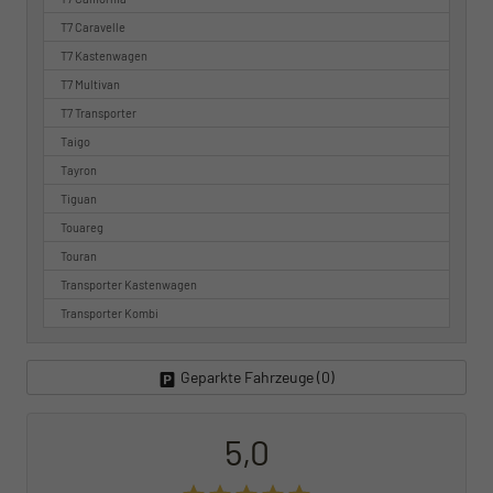
T7 Caravelle
T7 Kastenwagen
T7 Multivan
T7 Transporter
Taigo
Tayron
Tiguan
Touareg
Touran
Transporter Kastenwagen
Transporter Kombi
Geparkte Fahrzeuge (
0
)
5,0