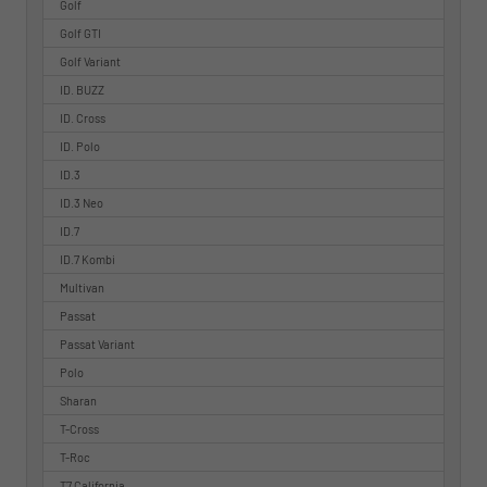
Golf
Golf GTI
Golf Variant
ID. BUZZ
ID. Cross
ID. Polo
ID.3
ID.3 Neo
ID.7
ID.7 Kombi
Multivan
Passat
Passat Variant
Polo
Sharan
T-Cross
T-Roc
T7 California