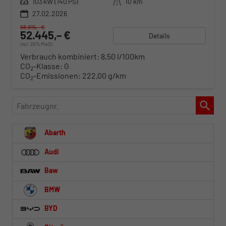
Leistung
103 kW (140 PS)
Kilometerstand
10 km
27.02.2026
68.815,– €
52.445,– €
Details
incl. 20% MwSt.
Verbrauch kombiniert:
8,50 l/100km
CO
-Klasse:
G
2
CO
-Emissionen:
222,00 g/km
2
Fahrzeugnr.
Abarth
Audi
Baw
BMW
BYD