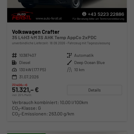
Volkswagen Crafter
35 L4H3 4M 3S AHK Temp AppCo 2xPDC
unverbindliche Lieferzeit:
18.09.2026
Fahrzeug mit Tageszulassung
Fahrzeugnr.
10387407
Getriebe
Automatik
Kraftstoff
Diesel
Außenfarbe
Deep Ocean Blue
Leistung
130 kW (177 PS)
Kilometerstand
10 km
31.07.2026
77.406,– €
51.321,– €
Details
incl. 20% MwSt.
Verbrauch kombiniert:
10,00 l/100km
CO
-Klasse:
G
2
CO
-Emissionen:
263,00 g/km
2