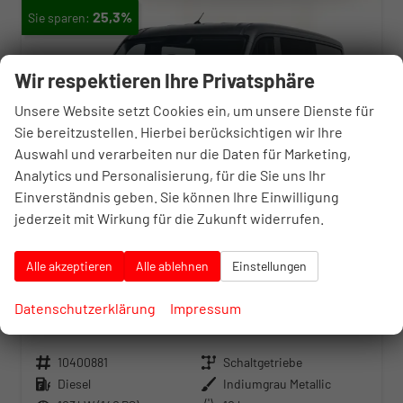
25,3%
Wir respektieren Ihre Privatsphäre
Unsere Website setzt Cookies ein, um unsere Dienste für
Sie bereitzustellen. Hierbei berücksichtigen wir Ihre
Auswahl und verarbeiten nur die Daten für Marketing,
Analytics und Personalisierung, für die Sie uns Ihr
Einverständnis geben. Sie können Ihre Einwilligung
jederzeit mit Wirkung für die Zukunft widerrufen.
Alle akzeptieren
Alle ablehnen
Einstellungen
Volkswagen Crafter
Datenschutzerklärung
Impressum
Plus 35 2.0 TDI 140 L3H2 Nav AHK 6S SHZ
unverbindliche Lieferzeit:
7 Tage
Fahrzeug mit Tageszulassung
Fahrzeugnr.
10400881
Getriebe
Schaltgetriebe
Kraftstoff
Diesel
Außenfarbe
Indiumgrau Metallic