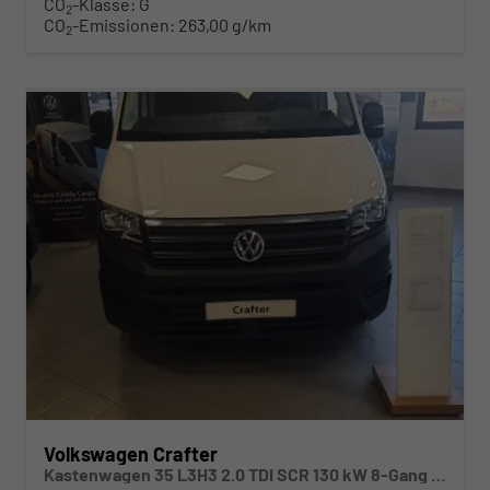
CO
-Klasse:
G
2
CO
-Emissionen:
263,00 g/km
2
Volkswagen Crafter
Kastenwagen 35 L3H3 2.0 TDI SCR 130 kW 8-Gang Automatik, 4 Motion, Klima, 5 Jahre Garantie, Hochdach i-abwählbar gegen Minderpreis- siehe Zusatzausstattungen