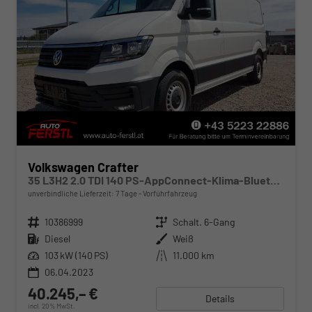
Volkswagen Crafter
35 L3H2 2.0 TDI 140 PS-AppConnect-Klima-Bluetooth-Kamera-Regalausbau-Sofort
unverbindliche Lieferzeit:
7 Tage
Vorführfahrzeug
Fahrzeugnr.
10386999
Getriebe
Schalt. 6-Gang
Kraftstoff
Diesel
Außenfarbe
Weiß
Leistung
103 kW (140 PS)
Kilometerstand
11.000 km
06.04.2023
40.245,– €
Details
incl. 20% MwSt.