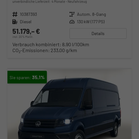
unverbindliche Lieferzeit:
4 Monate
Neufahrzeug
Fahrzeugnr.
10387393
Getriebe
Autom. 8-Gang
Kraftstoff
Diesel
Leistung
130 kW (177 PS)
51.179,– €
Details
incl. 20% MwSt.
Verbrauch kombiniert:
8,90 l/100km
CO
-Emissionen:
233,00 g/km
2
35,1%