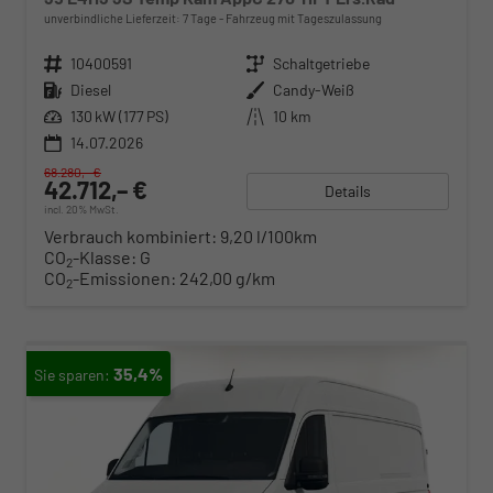
unverbindliche Lieferzeit:
7 Tage
Fahrzeug mit Tageszulassung
Fahrzeugnr.
10400591
Getriebe
Schaltgetriebe
Kraftstoff
Diesel
Außenfarbe
Candy-Weiß
Leistung
130 kW (177 PS)
Kilometerstand
10 km
14.07.2026
68.280,– €
42.712,– €
Details
incl. 20% MwSt.
Verbrauch kombiniert:
9,20 l/100km
CO
-Klasse:
G
2
CO
-Emissionen:
242,00 g/km
2
35,4%