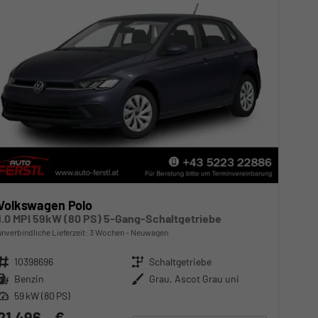
Volkswagen Polo
1.0 MPI 59kW (80 PS) 5-Gang-Schaltgetriebe
unverbindliche Lieferzeit:
3 Wochen
Neuwagen
Fahrzeugnr.
10398696
Getriebe
Schaltgetriebe
Kraftstoff
Benzin
Außenfarbe
Grau, Ascot Grau uni
Leistung
59 kW (80 PS)
21.496,– €