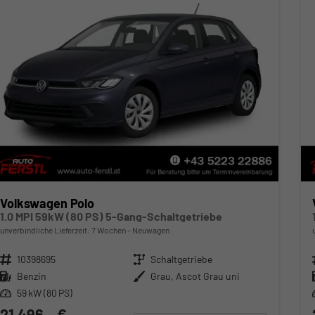
Volkswagen Polo
1.0 MPI 59kW (80 PS) 5-Gang-Schaltgetriebe
unverbindliche Lieferzeit:
7 Wochen
Neuwagen
Fahrzeugnr.
10398695
Getriebe
Schaltgetriebe
Kraftstoff
Benzin
Außenfarbe
Grau, Ascot Grau uni
Leistung
59 kW (80 PS)
21.496,– €