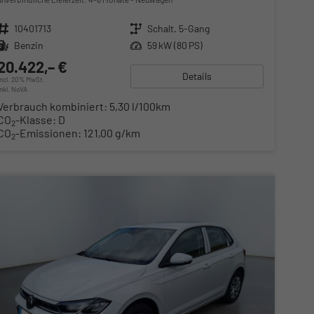
Fahrzeugnr.
10401713
Getriebe
Schalt. 5-Gang
Kraftstoff
Benzin
Leistung
59 kW (80 PS)
20.422,– €
Details
incl. 20% MwSt.
inkl. NoVA
Verbrauch kombiniert:
5,30 l/100km
CO
-Klasse:
D
2
CO
-Emissionen:
121,00 g/km
2