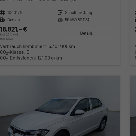
Fahrzeugnr.
10401710
Getriebe
Schalt. 5-Gang
Kraftstoff
Benzin
Leistung
59 kW (80 PS)
18.821,– €
Details
incl. 20% MwSt.
inkl. NoVA
Verbrauch kombiniert:
5,30 l/100km
CO
-Klasse:
D
2
CO
-Emissionen:
121,00 g/km
2