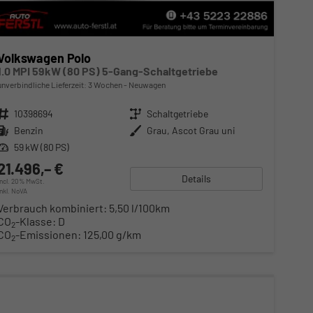
Volkswagen Polo
1.0 MPI 59kW (80 PS) 5-Gang-Schaltgetriebe
unverbindliche Lieferzeit:
3 Wochen
Neuwagen
Fahrzeugnr.
10398694
Getriebe
Schaltgetriebe
Kraftstoff
Benzin
Außenfarbe
Grau, Ascot Grau uni
Leistung
59 kW (80 PS)
21.496,– €
Details
incl. 20% MwSt.
inkl. NoVA
Verbrauch kombiniert:
5,50 l/100km
CO
-Klasse:
D
2
CO
-Emissionen:
125,00 g/km
2