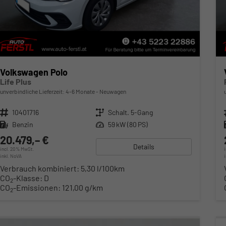
Volkswagen Polo
Life Plus
unverbindliche Lieferzeit: 4-6 Monate
Neuwagen
Fahrzeugnr.
10401716
Getriebe
Schalt. 5-Gang
Kraftstoff
Benzin
Leistung
59 kW (80 PS)
20.479,– €
Details
incl. 20% MwSt.
inkl. NoVA
Verbrauch kombiniert:
5,30 l/100km
CO
-Klasse:
D
2
CO
-Emissionen:
121,00 g/km
2