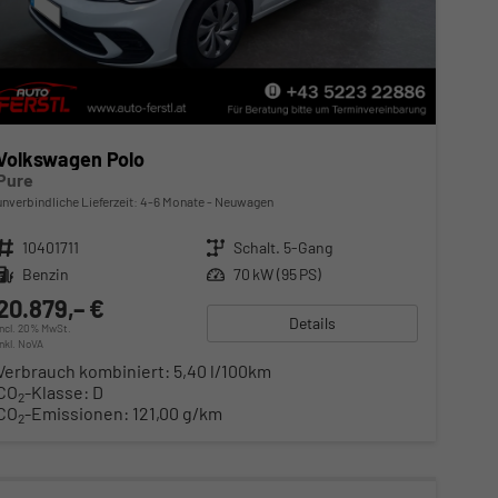
Volkswagen Polo
Pure
unverbindliche Lieferzeit: 4-6 Monate
Neuwagen
Fahrzeugnr.
10401711
Getriebe
Schalt. 5-Gang
Kraftstoff
Benzin
Leistung
70 kW (95 PS)
20.879,– €
Details
incl. 20% MwSt.
inkl. NoVA
Verbrauch kombiniert:
5,40 l/100km
CO
-Klasse:
D
2
CO
-Emissionen:
121,00 g/km
2