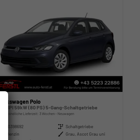
Volkswagen Polo
1.0 MPI 59kW (80 PS) 5-Gang-Schaltgetriebe
unverbindliche Lieferzeit:
3 Wochen
Neuwagen
Fahrzeugnr.
10398692
Getriebe
Schaltgetriebe
Kraftstoff
Benzin
Außenfarbe
Grau, Ascot Grau uni