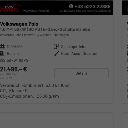
Volkswagen Polo
1.0 MPI 59kW (80 PS) 5-Gang-Schaltgetriebe
unverbindliche Lieferzeit:
3 Wochen
Neuwagen
Fahrzeugnr.
10398693
Getriebe
Schaltgetriebe
Kraftstoff
Benzin
Außenfarbe
Grau, Ascot Grau uni
Leistung
59 kW (80 PS)
21.496,– €
Details
incl. 20% MwSt.
inkl. NoVA
Verbrauch kombiniert:
5,50 l/100km
CO
-Klasse:
D
2
CO
-Emissionen:
125,00 g/km
2