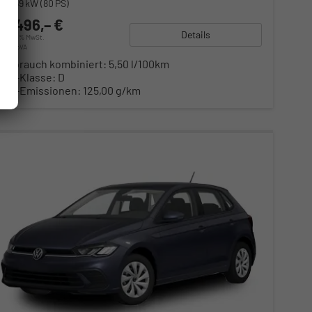
Leistung
59 kW (80 PS)
21.496,– €
Details
incl. 20% MwSt.
inkl. NoVA
Verbrauch kombiniert:
5,50 l/100km
CO
-Klasse:
D
2
CO
-Emissionen:
125,00 g/km
2