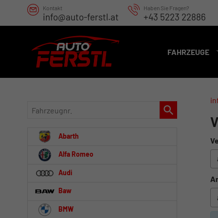
Kontakt
Haben Sie Fragen?
info@auto-ferstl.at
+43 5223 22886
FAHRZEUGE
in
Fahrzeugnr.
V
Abarth
Ve
Alfa Romeo
Audi
An
Baw
BMW