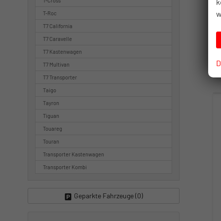
k
T-Cross
w
T-Roc
T7 California
T7 Caravelle
T7 Kastenwagen
D
T7 Multivan
T7 Transporter
Taigo
Tayron
Tiguan
Touareg
Touran
Transporter Kastenwagen
Transporter Kombi
Geparkte Fahrzeuge (
0
)