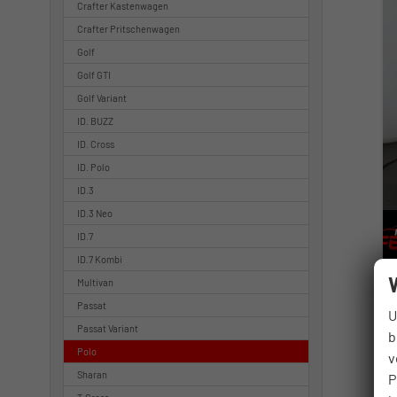
Crafter Kastenwagen
Crafter Pritschenwagen
Golf
Golf GTI
Golf Variant
ID. BUZZ
ID. Cross
ID. Polo
ID.3
ID.3 Neo
ID.7
ID.7 Kombi
Multivan
Passat
U
Passat Variant
b
Polo
v
Sharan
P