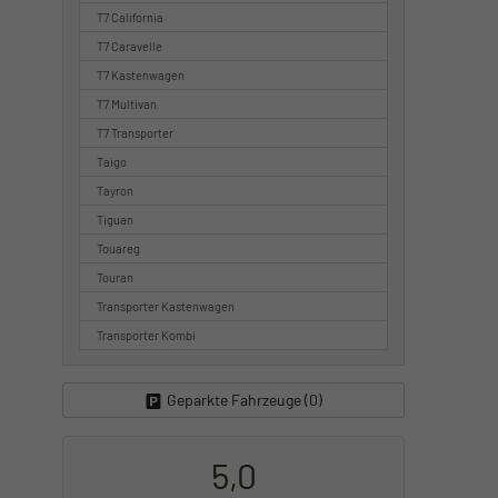
T7 California
T7 Caravelle
T7 Kastenwagen
T7 Multivan
T7 Transporter
Taigo
Tayron
Tiguan
Touareg
Touran
Transporter Kastenwagen
Transporter Kombi
Geparkte Fahrzeuge (
0
)
5,0