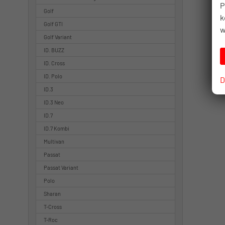
P
Golf
k
Golf GTI
w
Golf Variant
ID. BUZZ
ID. Cross
ID. Polo
D
ID.3
ID.3 Neo
ID.7
ID.7 Kombi
Multivan
Passat
Passat Variant
Polo
Sharan
T-Cross
T-Roc