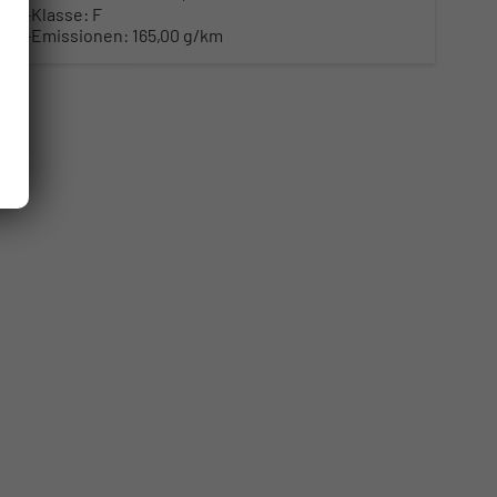
CO
-Klasse:
F
2
CO
-Emissionen:
165,00 g/km
2