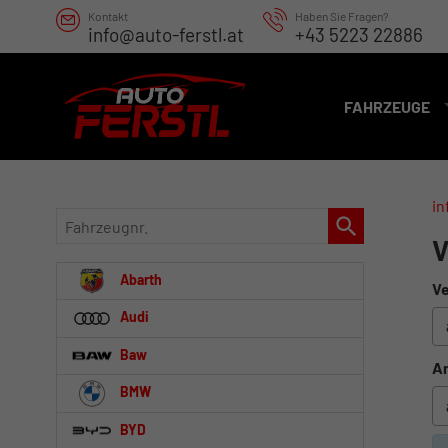
Kontakt
Haben Sie Fragen?
info@auto-ferstl.at
+43 5223 22886
FAHRZEUGE
in
Fahrzeugnr.
V
Abarth
Ve
Audi
Baw
An
BMW
BYD