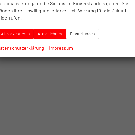
ersonalisierung, für die Sie uns Ihr Einverständnis geben. Sie
CO
-Klasse:
F
2
CO
-Emissionen:
165,00 g/km
önnen Ihre Einwilligung jederzeit mit Wirkung für die Zukunft
2
iderrufen.
Alle akzeptieren
Alle ablehnen
Einstellungen
atenschutzerklärung
Impressum