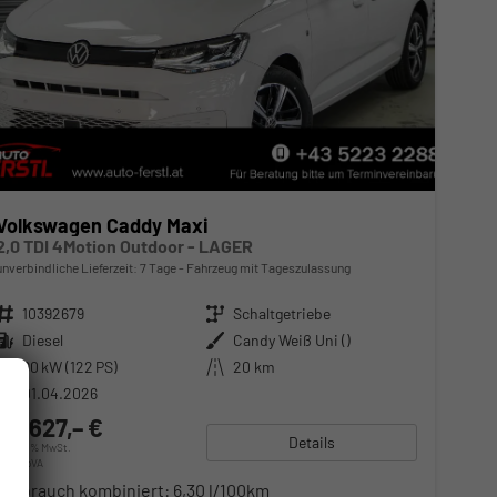
Volkswagen Caddy Maxi
2,0 TDI 4Motion Outdoor - LAGER
unverbindliche Lieferzeit:
7 Tage
Fahrzeug mit Tageszulassung
Fahrzeugnr.
10392679
Getriebe
Schaltgetriebe
Kraftstoff
Diesel
Außenfarbe
Candy Weiß Uni ()
Leistung
90 kW (122 PS)
Kilometerstand
20 km
01.04.2026
50.627,– €
Details
incl. 20% MwSt.
inkl. NoVA
Verbrauch kombiniert:
6,30 l/100km