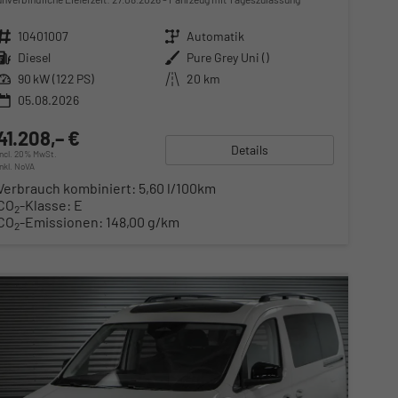
Fahrzeugnr.
10401007
Getriebe
Automatik
Kraftstoff
Diesel
Außenfarbe
Pure Grey Uni ()
Leistung
90 kW (122 PS)
Kilometerstand
20 km
05.08.2026
41.208,– €
Details
incl. 20% MwSt.
inkl. NoVA
Verbrauch kombiniert:
5,60 l/100km
CO
-Klasse:
E
2
CO
-Emissionen:
148,00 g/km
2