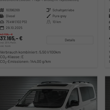
Fahrzeugnr.
10396269
Getriebe
Schaltgetriebe
Kraftstoff
Diesel
Außenfarbe
Pure grey
Leistung
75 kW (102 PS)
Kilometerstand
10 km
29.10.2025
42.726,– €
37.165,– €
Details
incl. 20% MwSt.
inkl. NoVA
Verbrauch kombiniert:
5,50 l/100km
CO
-Klasse:
E
2
CO
-Emissionen:
144,00 g/km
2