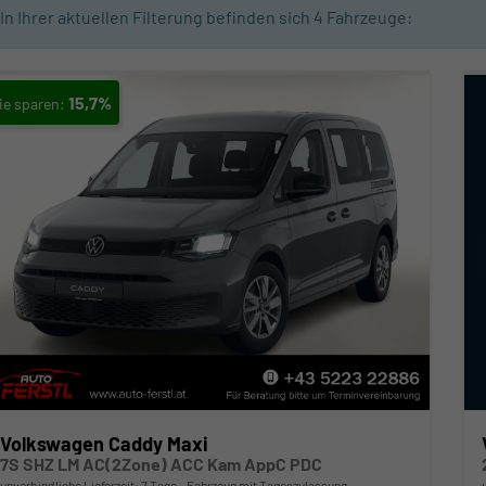
In Ihrer aktuellen Filterung befinden sich
4
Fahrzeuge:
15,7%
Volkswagen Caddy Maxi
7S SHZ LM AC(2Zone) ACC Kam AppC PDC
unverbindliche Lieferzeit:
7 Tage
Fahrzeug mit Tageszulassung