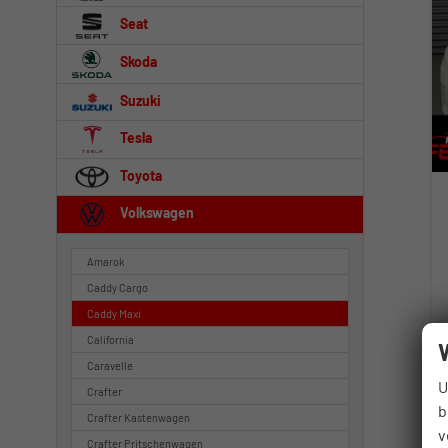
Seat
Skoda
Suzuki
Tesla
Toyota
Volkswagen
Amarok
Caddy Cargo
Caddy Maxi
California
Caravelle
U
Crafter
b
Crafter Kastenwagen
v
Crafter Pritschenwagen