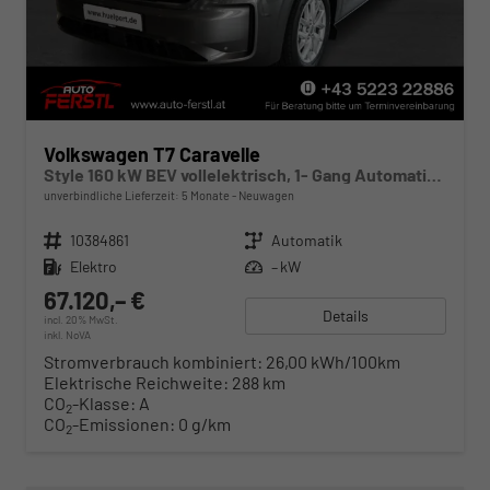
Volkswagen T7 Caravelle
Style 160 kW BEV vollelektrisch, 1- Gang Automatik, 8 Sitze, Klimaautomatik 3 Zonen, dunkel eingefärbte Scheiben, Fahrerassistenzpaket Plus, Langer Radstand
unverbindliche Lieferzeit:
5 Monate
Neuwagen
Fahrzeugnr.
10384861
Getriebe
Automatik
Kraftstoff
Elektro
Leistung
– kW
67.120,– €
Details
incl. 20% MwSt.
inkl. NoVA
Stromverbrauch kombiniert:
26,00 kWh/100km
Elektrische Reichweite:
288 km
CO
-Klasse:
A
2
CO
-Emissionen:
0 g/km
2