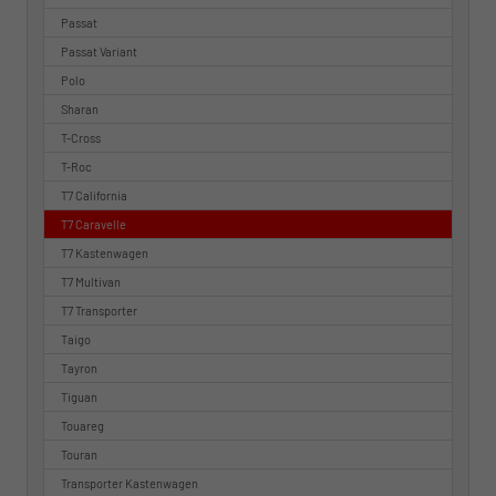
Passat
Passat Variant
Polo
Sharan
T-Cross
T-Roc
T7 California
T7 Caravelle
T7 Kastenwagen
T7 Multivan
T7 Transporter
Taigo
Tayron
Tiguan
Touareg
Touran
Transporter Kastenwagen