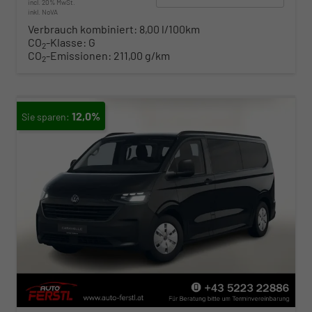
incl. 20% MwSt.
inkl. NoVA
Verbrauch kombiniert:
8,00 l/100km
CO
-Klasse:
G
2
CO
-Emissionen:
211,00 g/km
2
12,0%