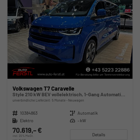
Volkswagen T7 Caravelle
Style 210 kW BEV vollelektrisch, 1-Gang Automatik, Heckantrieb, 8 Sitze, Klimaautomatik 3 Zonen, Navigationssystem, Rückkamera, Fahrerassistenzpaket Plus,
unverbindliche Lieferzeit:
5 Monate
Neuwagen
Fahrzeugnr.
10384863
Getriebe
Automatik
Kraftstoff
Elektro
Leistung
– kW
70.619,– €
Details
incl. 20% MwSt.