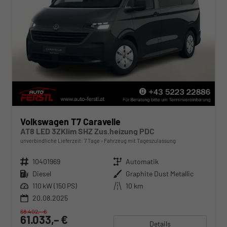
Volkswagen T7 Caravelle
AT8 LED 3ZKlim SHZ Zus.heizung PDC
unverbindliche Lieferzeit:
7 Tage
Fahrzeug mit Tageszulassung
Fahrzeugnr.
10401969
Getriebe
Automatik
Kraftstoff
Diesel
Außenfarbe
Graphite Dust Metallic
Leistung
110 kW (150 PS)
Kilometerstand
10 km
20.08.2025
68.402,– €
61.033,– €
Details