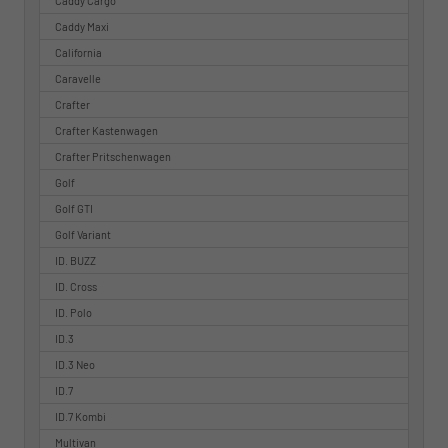
Caddy Cargo
Caddy Maxi
California
Caravelle
Crafter
Crafter Kastenwagen
Crafter Pritschenwagen
Golf
Golf GTI
Golf Variant
ID. BUZZ
ID. Cross
ID. Polo
ID.3
ID.3 Neo
ID.7
ID.7 Kombi
Multivan