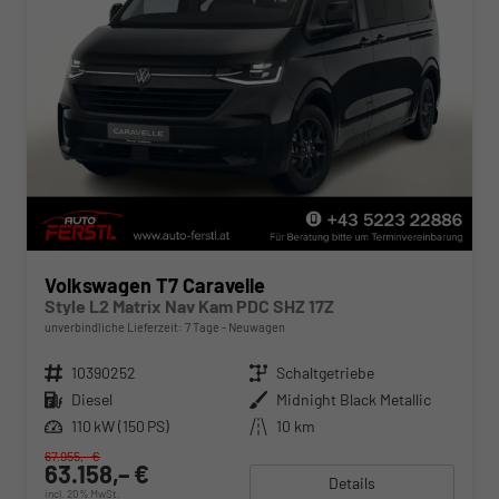
Volkswagen T7 Caravelle
Style L2 Matrix Nav Kam PDC SHZ 17Z
unverbindliche Lieferzeit:
7 Tage
Neuwagen
Fahrzeugnr.
10390252
Getriebe
Schaltgetriebe
Kraftstoff
Diesel
Außenfarbe
Midnight Black Metallic
Leistung
110 kW (150 PS)
Kilometerstand
10 km
67.955,– €
63.158,– €
Details
incl. 20% MwSt.