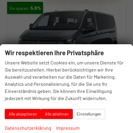
5,8%
Wir respektieren Ihre Privatsphäre
Unsere Website setzt Cookies ein, um unsere Dienste für
Sie bereitzustellen. Hierbei berücksichtigen wir Ihre
Auswahl und verarbeiten nur die Daten für Marketing,
Analytics und Personalisierung, für die Sie uns Ihr
Einverständnis geben. Sie können Ihre Einwilligung
jederzeit mit Wirkung für die Zukunft widerrufen.
Volkswagen T7 Caravelle
Style AT8 L2 Matrix Nav 17"LM Keyl
unverbindliche Lieferzeit:
7 Tage
Neuwagen
Alle akzeptieren
Alle ablehnen
Einstellungen
Fahrzeugnr.
10395331
Getriebe
Automatik
Datenschutzerklärung
Impressum
Kraftstoff
Diesel
Außenfarbe
Graphite Dust Metallic