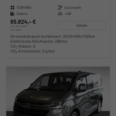
Fahrzeugnr.
10384859
Getriebe
Automatik
Kraftstoff
Elektro
Leistung
– kW
65.824,– €
Details
incl. 20% MwSt.
inkl. NoVA
Stromverbrauch kombiniert:
26,00 kWh/100km
Elektrische Reichweite:
288 km
CO
-Klasse:
A
2
CO
-Emissionen:
0 g/km
2