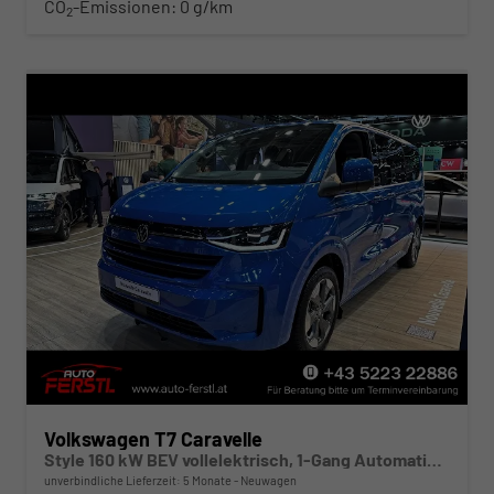
CO
-Emissionen:
0 g/km
2
Volkswagen T7 Caravelle
Style 160 kW BEV vollelektrisch, 1-Gang Automatik, Heckantrieb , 8 Sitze, Klimaautomatik 3 Zonen, dunkel eingefärbte Scheiben, Fahrerassistenzpaket Plus,
unverbindliche Lieferzeit:
5 Monate
Neuwagen