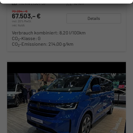
Leistung
110 kW (150 PS)
Kilometerstand
10 km
70.284,– €
67.503,– €
Details
incl. 20% MwSt.
inkl. NoVA
Verbrauch kombiniert:
8,20 l/100km
CO
-Klasse:
G
2
CO
-Emissionen:
214,00 g/km
2