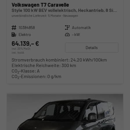
Volkswagen T7 Caravelle
Style 100 kW BEV vollelektrisch, Heckantrieb, 8 Sitze, Navigationssystem Discover Media, Klimaautomatik 3 Zonen, dunkel eingefärbte Scheiben, Fahrerassistenzpaket Plus,
unverbindliche Lieferzeit:
5 Monate
Neuwagen
Fahrzeugnr.
10384858
Getriebe
Automatik
Kraftstoff
Elektro
Leistung
– kW
64.139,– €
Details
incl. 20% MwSt.
inkl. NoVA
Stromverbrauch kombiniert:
24,20 kWh/100km
Elektrische Reichweite:
300 km
CO
-Klasse:
A
2
CO
-Emissionen:
0 g/km
2