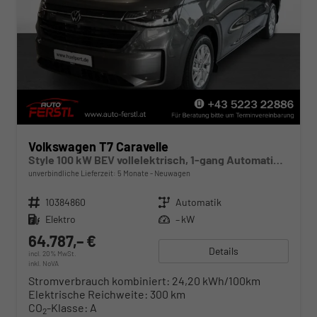
Volkswagen T7 Caravelle
Style 100 kW BEV vollelektrisch, 1-gang Automatik, Heckantrieb, 8 Sitze, Klimaautomatik 3 Zonen, dunkel eingefärbte Scheiben, Fahrerassistenzpaket Plus, Langer Radstand
unverbindliche Lieferzeit:
5 Monate
Neuwagen
Fahrzeugnr.
10384860
Getriebe
Automatik
Kraftstoff
Elektro
Leistung
– kW
64.787,– €
Details
incl. 20% MwSt.
inkl. NoVA
Stromverbrauch kombiniert:
24,20 kWh/100km
Elektrische Reichweite:
300 km
CO
-Klasse:
A
2