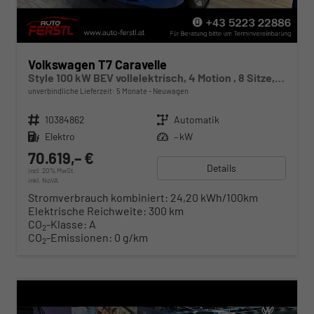
Volkswagen T7 Caravelle
Style 100 kW BEV vollelektrisch, 4 Motion , 8 Sitze, Navigationssystem Discover Media, Klimaautomatik 3 Zonen, dunkel eingefärbte Scheiben, Fahrerassistenzpaket Plus,
unverbindliche Lieferzeit:
5 Monate
Neuwagen
Fahrzeugnr.
10384862
Getriebe
Automatik
Kraftstoff
Elektro
Leistung
– kW
70.619,– €
Details
incl. 20% MwSt.
inkl. NoVA
Stromverbrauch kombiniert:
24,20 kWh/100km
Elektrische Reichweite:
300 km
CO
-Klasse:
A
2
CO
-Emissionen:
0 g/km
2