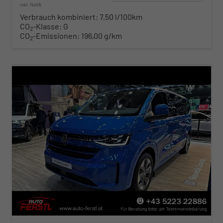
inkl. NoVA
Verbrauch kombiniert:
7,50 l/100km
CO
-Klasse:
G
2
CO
-Emissionen:
196,00 g/km
2