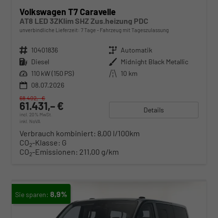
Volkswagen T7 Caravelle
AT8 LED 3ZKlim SHZ Zus.heizung PDC
unverbindliche Lieferzeit:
7 Tage
Fahrzeug mit Tageszulassung
Fahrzeugnr.
10401836
Getriebe
Automatik
Kraftstoff
Diesel
Außenfarbe
Midnight Black Metallic
Leistung
110 kW (150 PS)
Kilometerstand
10 km
08.07.2026
68.402,– €
61.431,– €
Details
incl. 20% MwSt.
inkl. NoVA
Verbrauch kombiniert:
8,00 l/100km
CO
-Klasse:
G
2
CO
-Emissionen:
211,00 g/km
2
8,9%