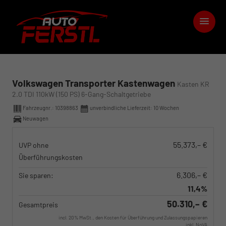
Volkswagen Transporter Kastenwagen
Kasten KR
2.0 TDI 110kW (150 PS) 6-Gang-Schaltgetriebe
Fahrzeugnr.:
10398863
unverbindliche Lieferzeit:
10 Wochen
Neuwagen
55.373,– €
UVP ohne
Überführungskosten
6.306,– €
Sie sparen:
11,4%
50.310,– €
Gesamtpreis
incl. 20% MwSt., den Kosten für Überführung und Zulassungspapieren
inkl. NoVA