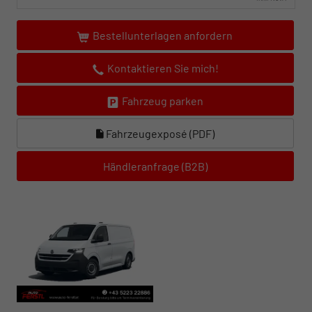
Bestellunterlagen anfordern
Kontaktieren Sie mich!
Fahrzeug parken
Fahrzeugexposé (PDF)
Händleranfrage (B2B)