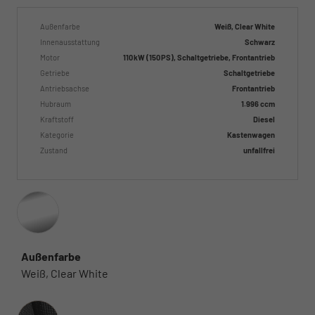
Außenfarbe
Weiß, Clear White
Innenausstattung
Schwarz
Motor
110 kW (150 PS), Schaltgetriebe, Frontantrieb
Getriebe
Schaltgetriebe
Antriebsachse
Frontantrieb
Hubraum
1.996 ccm
Kraftstoff
Diesel
Kategorie
Kastenwagen
Zustand
unfallfrei
Außenfarbe
Weiß, Clear White
Innenausstattung