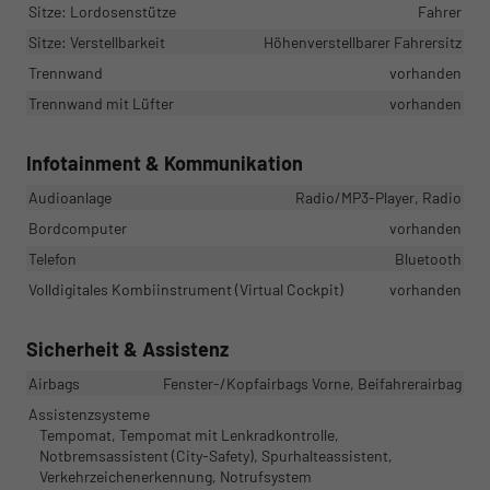
Sitze: Lordosenstütze
Fahrer
Sitze: Verstellbarkeit
Höhenverstellbarer Fahrersitz
Trennwand
vorhanden
Trennwand mit Lüfter
vorhanden
Infotainment & Kommunikation
Audioanlage
Radio/MP3-Player, Radio
Bordcomputer
vorhanden
Telefon
Bluetooth
Volldigitales Kombiinstrument (Virtual Cockpit)
vorhanden
Sicherheit & Assistenz
Airbags
Fenster-/Kopfairbags Vorne, Beifahrerairbag
Assistenzsysteme
Tempomat, Tempomat mit Lenkradkontrolle,
Notbremsassistent (City-Safety), Spurhalteassistent,
Verkehrzeichenerkennung, Notrufsystem