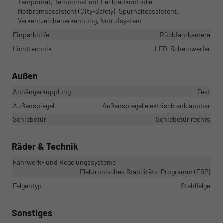
Tempomat, Tempomat mit Lenkradkontrolle,
Notbremsassistent (City-Safety), Spurhalteassistent,
Verkehrzeichenerkennung, Notrufsystem
Einparkhilfe
Rückfahrkamera
Lichttechnik
LED-Scheinwerfer
Außen
Anhängerkupplung
Fest
Außenspiegel
Außenspiegel elektrisch anklappbar
Schiebetür
Schiebetür rechts
Räder & Technik
Fahrwerk- und Regelungssysteme
Elektronisches Stabilitäts-Programm (ESP)
Felgentyp
Stahlfelge
Sonstiges