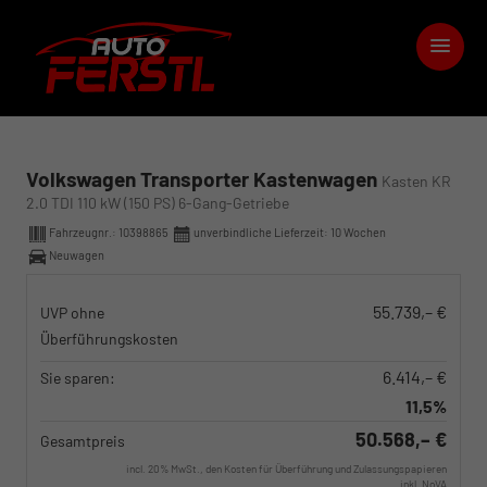
Volkswagen Transporter Kastenwagen
Kasten KR
2.0 TDI 110 kW (150 PS) 6-Gang-Getriebe
Fahrzeugnr.:
10398865
unverbindliche Lieferzeit:
10 Wochen
Neuwagen
55.739,– €
UVP ohne
Überführungskosten
6.414,– €
Sie sparen:
11,5%
50.568,– €
Gesamtpreis
incl. 20% MwSt., den Kosten für Überführung und Zulassungspapieren
inkl. NoVA