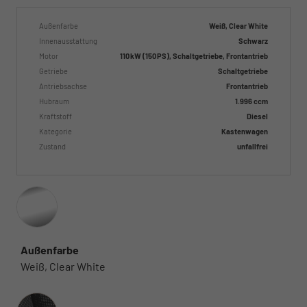
Außenfarbe
Weiß, Clear White
Innenausstattung
Schwarz
Motor
110 kW (150 PS), Schaltgetriebe, Frontantrieb
Getriebe
Schaltgetriebe
Antriebsachse
Frontantrieb
Hubraum
1.996 ccm
Kraftstoff
Diesel
Kategorie
Kastenwagen
Zustand
unfallfrei
Außenfarbe
Weiß, Clear White
Innenausstattung