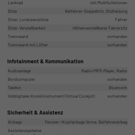
Lenkrad
mit Multifunktionen
Sitze
Beifahrer-Doppelsitz, Sitzheizung
Sitze: Lordosenstütze
Fahrer
Sitze: Verstellbarkeit
Höhenverstellbarer Fahrersitz
Trennwand
vorhanden
Trennwand mit Lüfter
vorhanden
Infotainment & Kommunikation
Audioanlage
Radio/MP3-Player, Radio
Bordcomputer
vorhanden
Telefon
Bluetooth
Volldigitales Kombiinstrument (Virtual Cockpit)
vorhanden
Sicherheit & Assistenz
Airbags
Fenster-/Kopfairbags Vorne, Beifahrerairbag
Assistenzsysteme