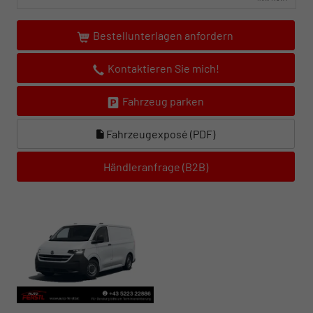
Bestellunterlagen anfordern
Kontaktieren Sie mich!
Fahrzeug parken
Fahrzeugexposé (PDF)
Händleranfrage (B2B)