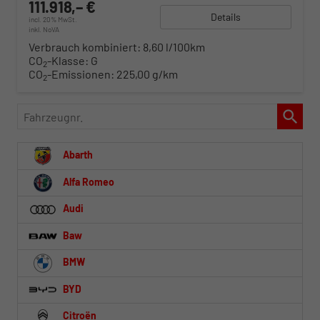
111.918,– €
Details
incl. 20% MwSt.
inkl. NoVA
Verbrauch kombiniert:
8,60 l/100km
CO
-Klasse:
G
2
CO
-Emissionen:
225,00 g/km
2
Fahrzeugnr.
Abarth
Alfa Romeo
Audi
Baw
BMW
BYD
Citroën