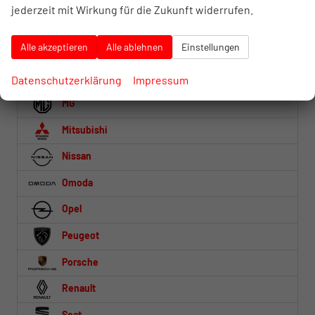
jederzeit mit Wirkung für die Zukunft widerrufen.
Lynk & Co
Alle akzeptieren
Alle ablehnen
Einstellungen
MAN
Mercedes-Benz
Datenschutzerklärung
Impressum
MG
Mitsubishi
Nissan
Omoda
Opel
Peugeot
Porsche
Renault
Seat