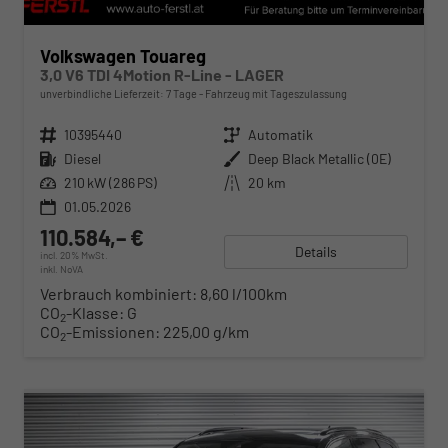
Volkswagen Touareg
3,0 V6 TDI 4Motion R-Line - LAGER
unverbindliche Lieferzeit:
7 Tage
Fahrzeug mit Tageszulassung
Fahrzeugnr.
10395440
Getriebe
Automatik
Kraftstoff
Diesel
Außenfarbe
Deep Black Metallic (0E)
Leistung
210 kW (286 PS)
Kilometerstand
20 km
01.05.2026
110.584,– €
Details
incl. 20% MwSt.
inkl. NoVA
Verbrauch kombiniert:
8,60 l/100km
CO
-Klasse:
G
2
CO
-Emissionen:
225,00 g/km
2