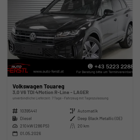
Volkswagen Touareg
3,0 V6 TDI 4Motion R-Line - LAGER
unverbindliche Lieferzeit:
7 Tage
Fahrzeug mit Tageszulassung
Fahrzeugnr.
10395441
Getriebe
Automatik
Kraftstoff
Diesel
Außenfarbe
Deep Black Metallic (0E)
Leistung
210 kW (286 PS)
Kilometerstand
20 km
01.05.2026