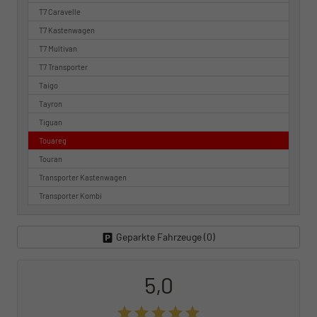
T7 Caravelle
T7 Kastenwagen
T7 Multivan
T7 Transporter
Taigo
Tayron
Tiguan
Touareg
Touran
Transporter Kastenwagen
Transporter Kombi
Geparkte Fahrzeuge (
0
)
5,0