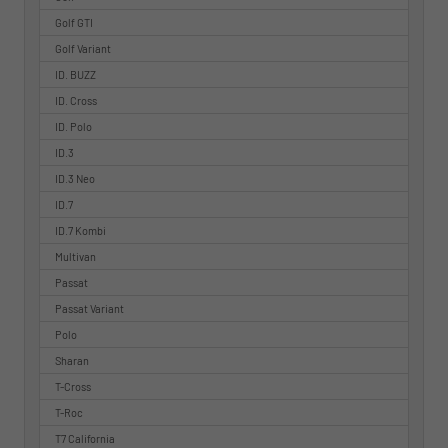
Golf GTI
Golf Variant
ID. BUZZ
ID. Cross
ID. Polo
ID.3
ID.3 Neo
ID.7
ID.7 Kombi
Multivan
Passat
Passat Variant
Polo
Sharan
T-Cross
T-Roc
T7 California