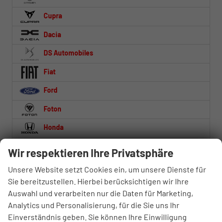
Cupra
Dacia
DS Automobiles
Fiat
Ford
Foton
Honda
Hyundai
Wir respektieren Ihre Privatsphäre
Iveco
Unsere Website setzt Cookies ein, um unsere Dienste für
Sie bereitzustellen. Hierbei berücksichtigen wir Ihre
Jaecoo
Auswahl und verarbeiten nur die Daten für Marketing,
Jeep
Analytics und Personalisierung, für die Sie uns Ihr
Einverständnis geben. Sie können Ihre Einwilligung
Kia