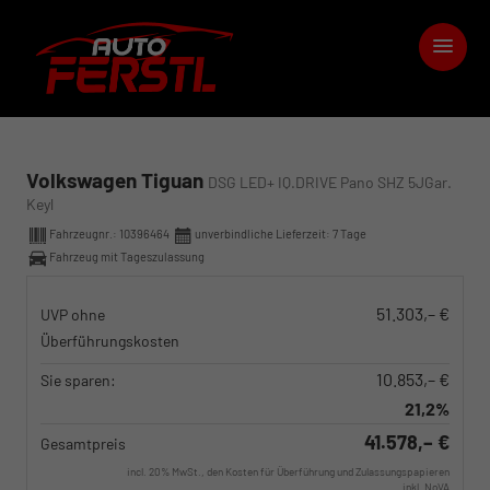
Volkswagen Tiguan
DSG LED+ IQ.DRIVE Pano SHZ 5JGar.
Keyl
Fahrzeugnr.:
10396464
unverbindliche Lieferzeit:
7 Tage
Fahrzeug mit Tageszulassung
51.303,– €
UVP ohne
Überführungskosten
10.853,– €
Sie sparen:
21,2%
41.578,– €
Gesamtpreis
incl. 20% MwSt., den Kosten für Überführung und Zulassungspapieren
inkl. NoVA