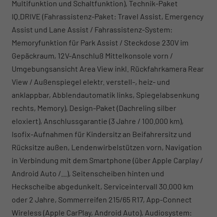
Multifunktion und Schaltfunktion), Technik-Paket
IQ.DRIVE (Fahrassistenz-Paket: Travel Assist, Emergency
Assist und Lane Assist / Fahrassistenz-System:
Memoryfunktion für Park Assist / Steckdose 230V im
Gepäckraum, 12V-Anschluß Mittelkonsole vorn /
Umgebungsansicht Area View inkl. Rückfahrkamera Rear
View / Außenspiegel elektr. verstell-, heiz- und
anklappbar, Abblendautomatik links, Spiegelabsenkung
rechts, Memory), Design-Paket (Dachreling silber
eloxiert), Anschlussgarantie (3 Jahre / 100.000 km),
Isofix-Aufnahmen für Kindersitz an Beifahrersitz und
Rücksitze außen, Lendenwirbelstützen vorn, Navigation
in Verbindung mit dem Smartphone (über Apple Carplay /
Android Auto /...), Seitenscheiben hinten und
Heckscheibe abgedunkelt, Serviceintervall 30.000 km
oder 2 Jahre, Sommerreifen 215/65 R17, App-Connect
Wireless (Apple CarPlay, Android Auto), Audiosystem: