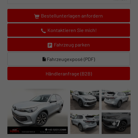
Bestellunterlagen anfordern
Kontaktieren Sie mich!
Fahrzeug parken
Fahrzeugexposé (PDF)
Händleranfrage (B2B)
+7