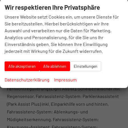
vorn und hinten, Center-Airbag vorn,
Wir respektieren Ihre Privatsphäre
Zentralverriegelung, Fahrassistenz-System:
Unsere Website setzt Cookies ein, um unsere Dienste für
Fahrprofilauswahl, Frontscheibe Verbundglas,
Sie bereitzustellen. Hierbei berücksichtigen wir Ihre
wärmedämmend, Fahrassistenz-System: Autom.
Auswahl und verarbeiten nur die Daten für Marketing,
Distanzregelung (ACC inkl. Stop&Go-Funktion),
Analytics und Personalisierung, für die Sie uns Ihr
Fahrassistenz-System: Berganfahr-Assistent,
Einverständnis geben. Sie können Ihre Einwilligung
Fahrassistenz-System: Verkehrszeichenerkennung,
jederzeit mit Wirkung für die Zukunft widerrufen.
Notrufsystem, Servolenkung elektro-mechanisch und
geschwindigkeitsabhängig, Automatische
Alle akzeptieren
Alle ablehnen
Einstellungen
Fahrlichtschaltung mit Leaving Home / Coming-Home-
Datenschutzerklärung
Impressum
Lichtfunktion, Tagfahrlicht LED, Fahrassistenz-System:
Fernlichtregulierung (Light Assist), Scheibenwischer mit
Regensensor, Fahrassistenz-System: Parklenkassistent
(Park Assist Plus) inkl. Einparkhilfe vorn und hinten,
Fahrassistenz-System: Ablenkungs- und
Müdigkeitserkennung, Fahrassistenz-System:
Kreuzungs-Assistent, Fahrassistenz-System: