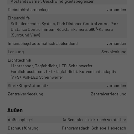
Abstandswarner, Geschwindigkeitsbegrenzer
Diebstahl-Alarmanlage
vorhanden
Einparkhilfe
Selbstlenkendes System, Park Distance Control vorne, Park
Distance Control hinten, Rückfahrkamera, 360°-Kamera
(Surround View)
Innenspiegel automatisch abblendend
vorhanden
Lenkung
Servolenkung
Lichttechnik
Lichtsensor, Tagfahrlicht, LED-Scheinwerfer,
Fernlichtassistent, LED-Tagfahrlicht, Kurvenlicht, adaptiv
(AFS), Voll-LED Scheinwerfer
Start/Stop-Automatik
vorhanden
Zentralverriegelung
Zentralverriegelung
Außen
Außenspiegel
Außenspiegel elektrisch verstellbar
Dachausführung
Panoramadach, Schiebe-Hebedach