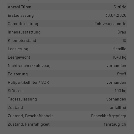
Anzahl Türen
5-türig
Erstzulassung
30.04.2026
Garantieleistung
Fahrzeuggarantie
Innenausstattung
Grau
Kilometerstand
10
Lackierung
Metallic
Leergewicht
1640 kg
Nichtraucher-Fahrzeug
vorhanden
Polsterung
Stoff
Rußpartikelfilter / SCR
vorhanden
Stützlast
100 kg
Tageszulassung
vorhanden
Zustand
unfallfrei
Zustand, Beschaffenheit
Scheckheftgepflegt
Zustand, Fahrfähigkeit
fahrtauglich