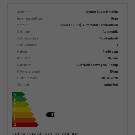
Außenfarbe
Oyster Silver Metallic
Innenausstattung
Grau
Motor
110 kW (150 PS), Automatik, Frontantrieb
Getriebe
Automatik
Antriebsachse
Frontantrieb
Partikelfilter
1
Hubraum
1.498 ccm
Kraftstoff
Benzin
Kategorie
SUV/Geländewagen/Pickup
Kilometerstand
10 km
Erstzulassung
30.04.2026
Zustand
unfallfrei
Verbrauch kombiniert:
6,00 l/100km