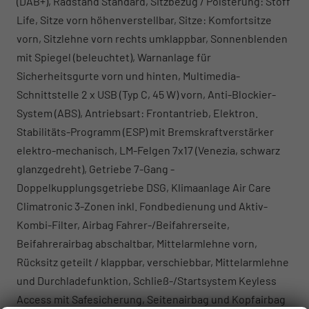
(DAB+), Radstand Standard, Sitzbezug / Polsterung: Stoff
Life, Sitze vorn höhenverstellbar, Sitze: Komfortsitze
vorn, Sitzlehne vorn rechts umklappbar, Sonnenblenden
mit Spiegel (beleuchtet), Warnanlage für
Sicherheitsgurte vorn und hinten, Multimedia-
Schnittstelle 2 x USB (Typ C, 45 W) vorn, Anti-Blockier-
System (ABS), Antriebsart: Frontantrieb, Elektron.
Stabilitäts-Programm (ESP) mit Bremskraftverstärker
elektro-mechanisch, LM-Felgen 7x17 (Venezia, schwarz
glanzgedreht), Getriebe 7-Gang -
Doppelkupplungsgetriebe DSG, Klimaanlage Air Care
Climatronic 3-Zonen inkl. Fondbedienung und Aktiv-
Kombi-Filter, Airbag Fahrer-/Beifahrerseite,
Beifahrerairbag abschaltbar, Mittelarmlehne vorn,
Rücksitz geteilt / klappbar, verschiebbar, Mittelarmlehne
und Durchladefunktion, Schließ-/Startsystem Keyless
Access mit Safesicherung, Seitenairbag und Kopfairbag