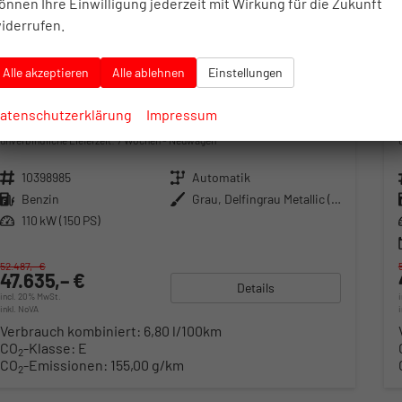
önnen Ihre Einwilligung jederzeit mit Wirkung für die Zukunft
iderrufen.
Alle akzeptieren
Alle ablehnen
Einstellungen
Volkswagen Tayron
atenschutzerklärung
Impressum
LIFE (Life) 1.5 eTSI 110kW (150 PS) 7-Gang DSG
unverbindliche Lieferzeit:
7 Wochen
Neuwagen
Fahrzeugnr.
10398985
Getriebe
Automatik
Kraftstoff
Benzin
Außenfarbe
Grau, Delfingrau Metallic (B0)
Leistung
110 kW (150 PS)
52.487,– €
47.635,– €
Details
incl. 20% MwSt.
inkl. NoVA
Verbrauch kombiniert:
6,80 l/100km
CO
-Klasse:
E
2
CO
-Emissionen:
155,00 g/km
2