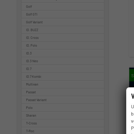
Golf
Golf GTI
Golf Variant
ID. BUZZ
ID. Cross
ID. Polo
ID.3
ID.3 Neo
ID.7
ID.7 Kombi
Multivan
Passat
Passat Variant
U
Polo
b
Sharan
v
T-Cross
P
T-Roc