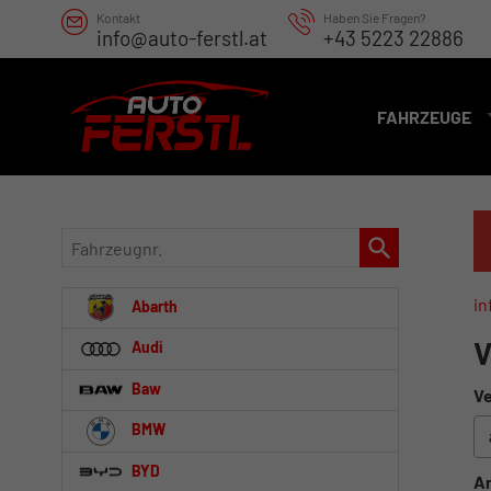
Kontakt
Haben Sie Fragen?
info@auto-ferstl.at
+43 5223 22886
FAHRZEUGE
Fahrzeugnr.
in
Abarth
V
Audi
Baw
Ve
BMW
BYD
An