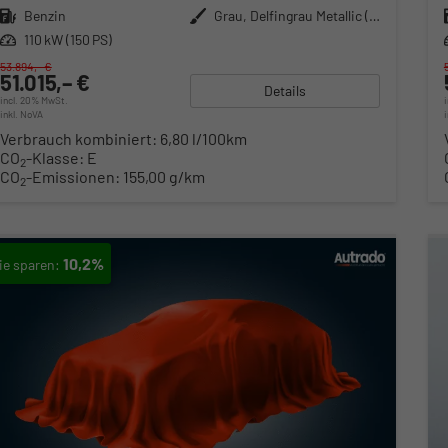
Kraftstoff
Benzin
Außenfarbe
Grau, Delfingrau Metallic (B0)
Leistung
110 kW (150 PS)
53.894,– €
51.015,– €
Details
incl. 20% MwSt.
inkl. NoVA
Verbrauch kombiniert:
6,80 l/100km
CO
-Klasse:
E
2
CO
-Emissionen:
155,00 g/km
2
10,2%