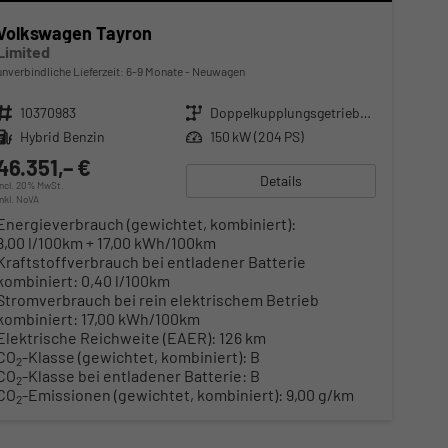
Volkswagen Tayron
Limited
unverbindliche Lieferzeit: 6-9 Monate
Neuwagen
Fahrzeugnr.
10370983
Getriebe
Doppelkupplungsgetriebe (DSG)
Kraftstoff
Hybrid Benzin
Leistung
150 kW (204 PS)
46.351,– €
Details
incl. 20% MwSt.
inkl. NoVA
Energieverbrauch (gewichtet, kombiniert):
8,00 l/100km + 17,00 kWh/100km
Kraftstoffverbrauch bei entladener Batterie
kombiniert:
0,40 l/100km
Stromverbrauch bei rein elektrischem Betrieb
kombiniert:
17,00 kWh/100km
Elektrische Reichweite (EAER):
126 km
CO
-Klasse (gewichtet, kombiniert):
B
2
CO
-Klasse bei entladener Batterie:
B
2
CO
-Emissionen (gewichtet, kombiniert):
9,00 g/km
2