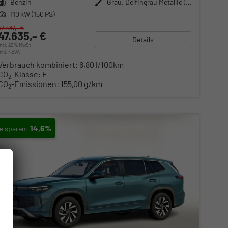
Kraftstoff
Benzin
Außenfarbe
Grau, Delfingrau Metallic (B0)
Leistung
110 kW (150 PS)
52.487,– €
47.635,– €
Details
incl. 20% MwSt.
inkl. NoVA
Verbrauch kombiniert:
6,80 l/100km
CO
-Klasse:
E
2
CO
-Emissionen:
155,00 g/km
2
14,6%