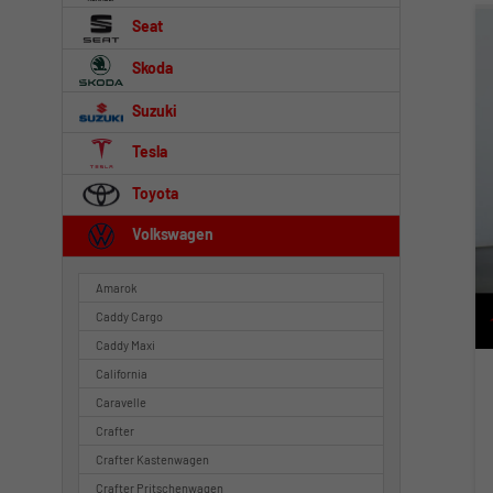
Seat
Skoda
Suzuki
Tesla
Toyota
Volkswagen
Amarok
Caddy Cargo
Caddy Maxi
California
Caravelle
Crafter
Crafter Kastenwagen
Crafter Pritschenwagen