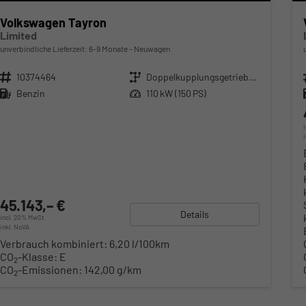
Volkswagen Tayron
Limited
unverbindliche Lieferzeit: 6-9 Monate
Neuwagen
Fahrzeugnr.
10374464
Getriebe
Doppelkupplungsgetriebe (DSG)
Kraftstoff
Benzin
Leistung
110 kW (150 PS)
45.143,– €
Details
incl. 20% MwSt.
inkl. NoVA
Verbrauch kombiniert:
6,20 l/100km
CO
-Klasse:
E
2
CO
-Emissionen:
142,00 g/km
2