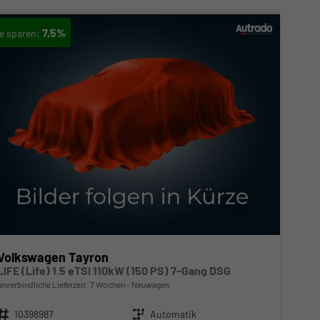
7,5%
Volkswagen Tayron
LIFE (Life) 1.5 eTSI 110kW (150 PS) 7-Gang DSG
unverbindliche Lieferzeit:
7 Wochen
Neuwagen
Fahrzeugnr.
10398987
Getriebe
Automatik