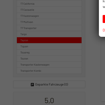
k
T7 California
w
T7 Caravelle
T7 Kastenwagen
T7 Multivan
T7 Transporter
D
Taigo
Tayron
Tiguan
Touareg
Touran
Transporter Kastenwagen
Transporter Kombi
Geparkte Fahrzeuge (
0
)
5,0