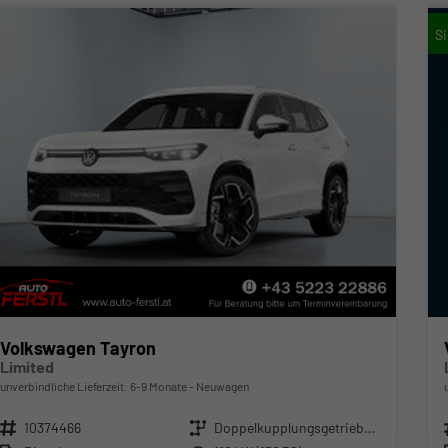
Volkswagen Tayron
Limited
unverbindliche Lieferzeit: 6-9 Monate
Neuwagen
Fahrzeugnr.
10374466
Getriebe
Doppelkupplungsgetriebe (DSG)