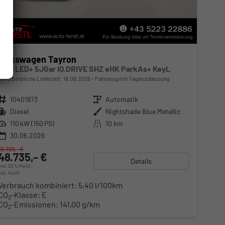
Volkswagen Tayron
LIFE LED+ 5JGar IQ.DRIVE SHZ eHK ParkAs+ KeyL
unverbindliche Lieferzeit:
18.08.2026
Fahrzeug mit Tageszulassung
Fahrzeugnr.
10401873
Getriebe
Automatik
Kraftstoff
Diesel
Außenfarbe
Nightshade Blue Metallic
Leistung
110 kW (150 PS)
Kilometerstand
10 km
30.06.2026
55.729,– €
48.735,– €
Details
incl. 20% MwSt.
inkl. NoVA
Verbrauch kombiniert:
5,40 l/100km
CO
-Klasse:
E
2
CO
-Emissionen:
141,00 g/km
2