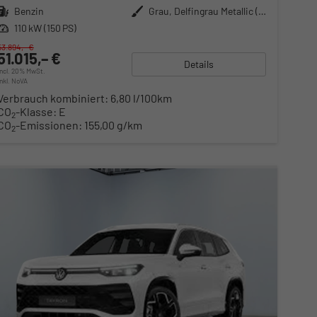
Kraftstoff
Benzin
Außenfarbe
Grau, Delfingrau Metallic (B0)
Leistung
110 kW (150 PS)
53.894,– €
51.015,– €
Details
incl. 20% MwSt.
inkl. NoVA
Verbrauch kombiniert:
6,80 l/100km
CO
-Klasse:
E
2
CO
-Emissionen:
155,00 g/km
2