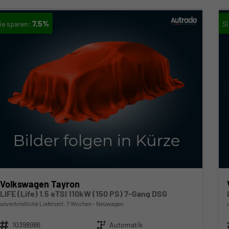
7,5%
Volkswagen Tayron
LIFE (Life) 1.5 eTSI 110kW (150 PS) 7-Gang DSG
unverbindliche Lieferzeit:
7 Wochen
Neuwagen
Fahrzeugnr.
10398986
Getriebe
Automatik