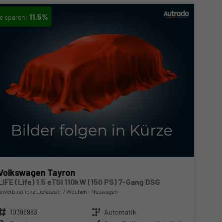
11,5%
Volkswagen Tayron
LIFE (Life) 1.5 eTSI 110kW (150 PS) 7-Gang DSG
unverbindliche Lieferzeit:
7 Wochen
Neuwagen
Fahrzeugnr.
10398983
Getriebe
Automatik