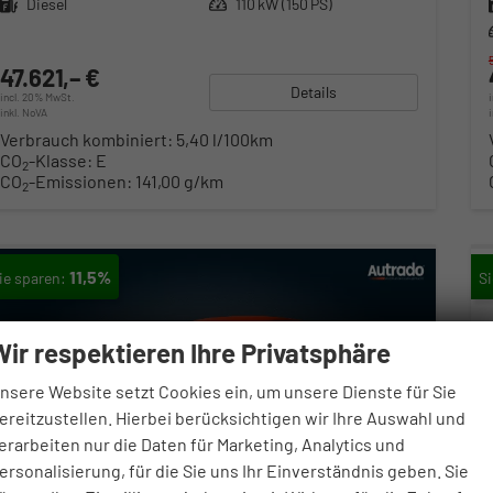
Kraftstoff
Diesel
Leistung
110 kW (150 PS)
47.621,– €
Details
incl. 20% MwSt.
inkl. NoVA
Verbrauch kombiniert:
5,40 l/100km
CO
-Klasse:
E
2
CO
-Emissionen:
141,00 g/km
2
11,5%
Wir respektieren Ihre Privatsphäre
nsere Website setzt Cookies ein, um unsere Dienste für Sie
ereitzustellen. Hierbei berücksichtigen wir Ihre Auswahl und
erarbeiten nur die Daten für Marketing, Analytics und
ersonalisierung, für die Sie uns Ihr Einverständnis geben. Sie