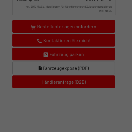
incl. 20% MwSt., den Kosten für Überführung und Zulassungspapieren
inkl. NoVA
Bestellunterlagen anfordern
Kontaktieren Sie mich!
Fahrzeug parken
Fahrzeugexposé (PDF)
Händleranfrage (B2B)