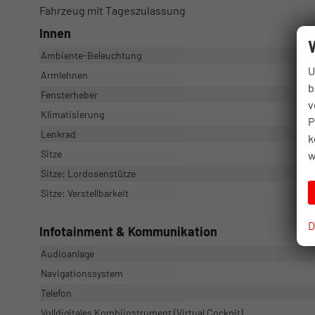
Fahrzeug mit Tageszulassung
Innen
Ambiente-Beleuchtung
U
Armlehnen
b
Fensterheber
v
Klimatisierung
P
Lenkrad
k
Sitze
w
Sitze: Lordosenstütze
Sitze: Verstellbarkeit
D
Infotainment & Kommunikation
Audioanlage
Navigationssystem
Telefon
Volldigitales Kombiinstrument (Virtual Cockpit)