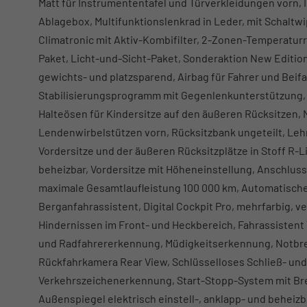
Matt für Instrumententafel und Türverkleidungen vorn,
Ablagebox, Multifunktionslenkrad in Leder, mit Schaltwi
Climatronic mit Aktiv-Kombifilter, 2-Zonen-Temperaturre
Paket, Licht-und-Sicht-Paket, Sonderaktion New Edition
gewichts- und platzsparend, Airbag für Fahrer und Beifa
Stabilisierungsprogramm mit Gegenlenkunterstützung, 
Halteösen für Kindersitze auf den äußeren Rücksitzen, 
Lendenwirbelstützen vorn, Rücksitzbank ungeteilt, Leh
Vordersitze und der äußeren Rücksitzplätze in Stoff R-L
beheizbar, Vordersitze mit Höheneinstellung, Anschlussg
maximale Gesamtlaufleistung 100 000 km, Automatisch
Berganfahrassistent, Digital Cockpit Pro, mehrfarbig, ve
Hindernissen im Front- und Heckbereich, Fahrassistent 
und Radfahrererkennung, Müdigkeitserkennung, Notbrem
Rückfahrkamera Rear View, Schlüsselloses Schließ- un
Verkehrszeichenerkennung, Start-Stopp-System mit 
Außenspiegel elektrisch einstell-, anklapp- und beheiz