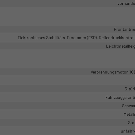
vorhand
Frontantri
Elektronisches Stabilitäts-Programm (ESP), Reifendruckkontrol
Leichtmetallfel
Verbrennungsmotor (IC
5-tür
Fahrzeuggarant
Schwa
Metall
Sto
unfallfr