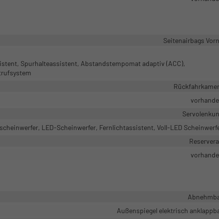
Seitenairbags Vor
istent, Spurhalteassistent, Abstandstempomat adaptiv (ACC),
trufsystem
Rückfahrkame
vorhand
Servolenku
scheinwerfer, LED-Scheinwerfer, Fernlichtassistent, Voll-LED Scheinwerf
Reserver
vorhand
Abnehmba
Außenspiegel elektrisch anklappb