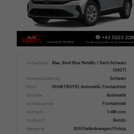
Außenfarbe
Blau, Reef Blue Metallic / Dach Schwarz
(0A2T)
Innenausstattung
Schwarz
Motor
110 kW (150 PS), Automatik, Frontantrieb
Getriebe
Automatik
Antriebsachse
Frontantrieb
Hubraum
1.498 ccm
Kraftstoff
Benzin
Kategorie
SUV/Geländewagen/Pickup