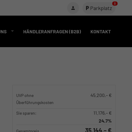
0
Parkplatz
UNS
HÄNDLERANFRAGEN (B2B)
KONTAKT
45.200,– €
UVP ohne
Überführungskosten
11.176,– €
Sie sparen:
24,7%
35.144,– €
Gesamtpreis