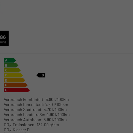
Verbrauch kombiniert:
5,80 l/100km
Verbrauch Innenstadt:
7,50 l/100km
Verbrauch Stadtrand:
5,70 l/100km
Verbrauch Landstraße:
4,90 l/100km
Verbrauch Autobahn:
5,90 l/100km
CO
-Emissionen:
132,00 g/km
2
CO
-Klasse:
D
2