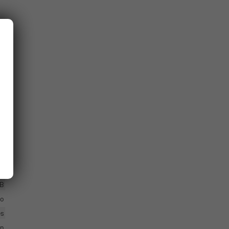
en
ne
ch
ik
en
ze
er
tz
AB
io
es
en