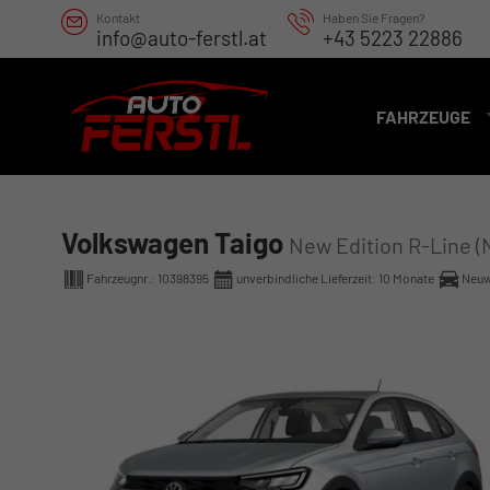
Kontakt
Haben Sie Fragen?
info@auto-ferstl.at
+43 5223 22886
FAHRZEUGE
Volkswagen Taigo
New Edition R-Line (
Fahrzeugnr.:
10398395
unverbindliche Lieferzeit:
10 Monate
Neu