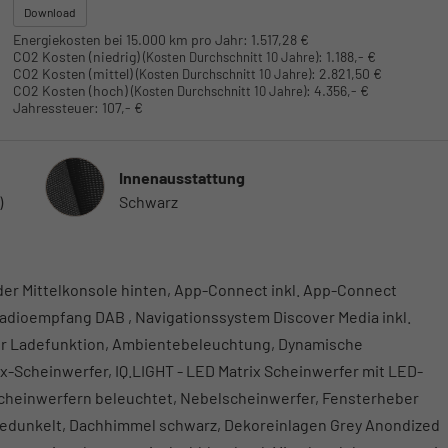
Download
Energiekosten bei 15.000 km pro Jahr:
1.517,28 €
CO2 Kosten (niedrig)
:
1.188,- €
(Kosten Durchschnitt 10 Jahre)
CO2 Kosten (mittel)
:
2.821,50 €
(Kosten Durchschnitt 10 Jahre)
CO2 Kosten (hoch)
:
4.356,- €
(Kosten Durchschnitt 10 Jahre)
Jahressteuer:
107,- €
Innenausstattung
Innenausstattung
)
Schwarz
er Mittelkonsole hinten, App-Connect inkl. App-Connect
 Radioempfang DAB , Navigationssystem Discover Media inkl.
iver Ladefunktion, Ambientebeleuchtung, Dynamische
ix-Scheinwerfer, IQ.LIGHT - LED Matrix Scheinwerfer mit LED-
Scheinwerfern beleuchtet, Nebelscheinwerfer, Fensterheber
gedunkelt, Dachhimmel schwarz, Dekoreinlagen Grey Anondized