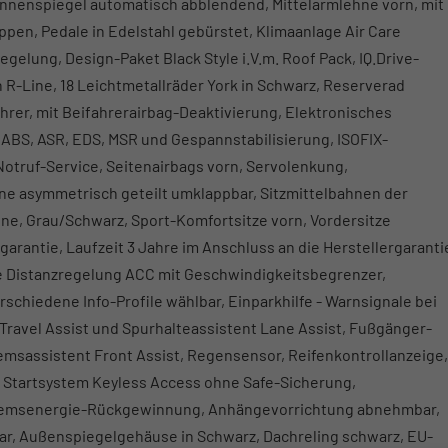
 Innenspiegel automatisch abblendend, Mittelarmlehne vorn, mit
ppen, Pedale in Edelstahl gebürstet, Klimaanlage Air Care
gelung, Design-Paket Black Style i.V.m. Roof Pack, IQ.Drive-
 R-Line, 18 Leichtmetallräder York in Schwarz, Reserverad
hrer, mit Beifahrerairbag-Deaktivierung, Elektronisches
ABS, ASR, EDS, MSR und Gespannstabilisierung, ISOFIX-
Notruf-Service, Seitenairbags vorn, Servolenkung,
ne asymmetrisch geteilt umklappbar, Sitzmittelbahnen der
ine, Grau/Schwarz, Sport-Komfortsitze vorn, Vordersitze
arantie, Laufzeit 3 Jahre im Anschluss an die Herstellergaranti
e Distanzregelung ACC mit Geschwindigkeitsbegrenzer,
rschiedene Info-Profile wählbar, Einparkhilfe - Warnsignale bei
Travel Assist und Spurhalteassistent Lane Assist, Fußgänger-
sassistent Front Assist, Regensensor, Reifenkontrollanzeige,
d Startsystem Keyless Access ohne Safe-Sicherung,
Bremsenergie-Rückgewinnung, Anhängevorrichtung abnehmbar,
bar, Außenspiegelgehäuse in Schwarz, Dachreling schwarz, EU-