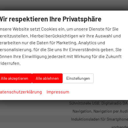
Wir respektieren Ihre Privatsphäre
vorhand
nsere Website setzt Cookies ein, um unsere Dienste für Sie
Mittelarmleh
ereitzustellen. Hierbei berücksichtigen wir Ihre Auswahl und
elektris
erarbeiten nur die Daten für Marketing, Analytics und
Klimaautomat
ersonalisierung, für die Sie uns Ihr Einverständnis geben. Sie
mit Multifunktion
önnen Ihre Einwilligung jederzeit mit Wirkung für die Zukunft
Isofix (Kindersitzbefestigung), Sitzheizung, Sportsit
iderrufen.
Fahr
Alle akzeptieren
Alle ablehnen
Einstellungen
Höhenverstellbarer Fahrersi
atenschutzerklärung
Impressum
Schnittstelle USB, Digitalradio D
Navigation, Navigation per Aud
Induktionsladen für Smartphon
vorhand