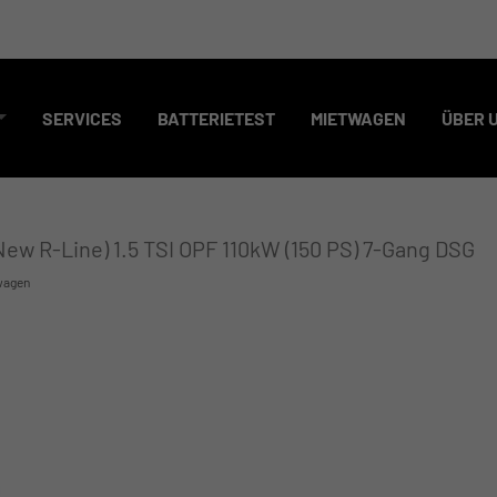
SERVICES
BATTERIETEST
MIETWAGEN
ÜBER 
New R-Line) 1.5 TSI OPF 110kW (150 PS) 7-Gang DSG
wagen