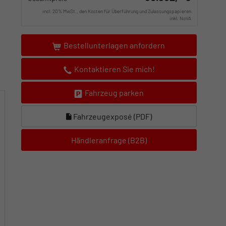
incl. 20% MwSt., den Kosten für Überführung und Zulassungspapieren
inkl. NoVA
Bestellunterlagen anfordern
Kontaktieren Sie mich!
Fahrzeug parken
Fahrzeugexposé (PDF)
Händleranfrage (B2B)