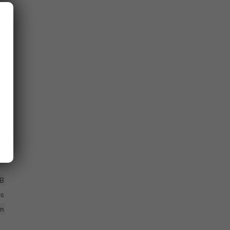
en
ne
ch
ik
en
ze
er
tz
AB
es
en