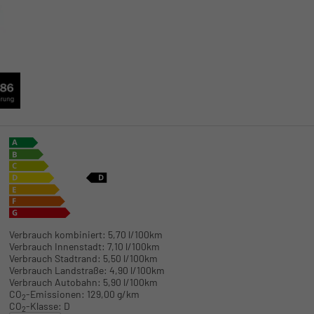
Verbrauch kombiniert:
5,70 l/100km
Verbrauch Innenstadt:
7,10 l/100km
Verbrauch Stadtrand:
5,50 l/100km
Verbrauch Landstraße:
4,90 l/100km
Verbrauch Autobahn:
5,90 l/100km
CO
-Emissionen:
129,00 g/km
2
CO
-Klasse:
D
2