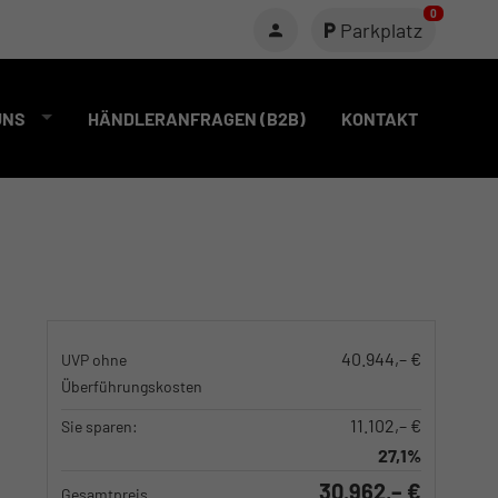
0
Parkplatz
UNS
HÄNDLERANFRAGEN (B2B)
KONTAKT
40.944,– €
UVP ohne
Überführungskosten
11.102,– €
Sie sparen:
27,1%
30.962,– €
Gesamtpreis