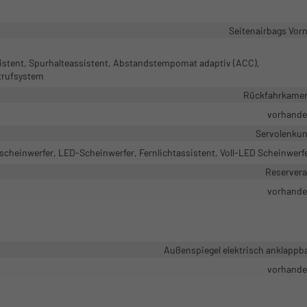
Seitenairbags Vor
istent, Spurhalteassistent, Abstandstempomat adaptiv (ACC),
trufsystem
Rückfahrkame
vorhand
Servolenku
scheinwerfer, LED-Scheinwerfer, Fernlichtassistent, Voll-LED Scheinwerf
Reserver
vorhand
Außenspiegel elektrisch anklappb
vorhand