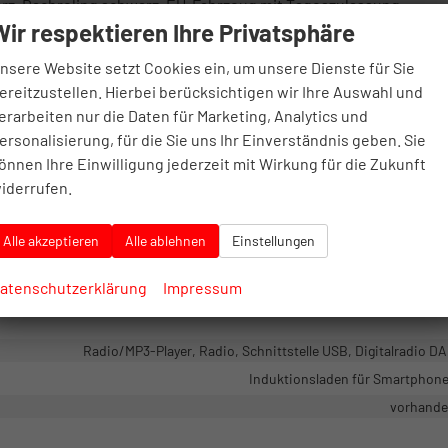
rz, Dachreling schwarz, EU-Fahrzeug mit Tageszulassung
Wir respektieren Ihre Privatsphäre
nsere Website setzt Cookies ein, um unsere Dienste für Sie
vorhand
ereitzustellen. Hierbei berücksichtigen wir Ihre Auswahl und
Mittelarmleh
erarbeiten nur die Daten für Marketing, Analytics und
elektris
ersonalisierung, für die Sie uns Ihr Einverständnis geben. Sie
Klimaautomat
önnen Ihre Einwilligung jederzeit mit Wirkung für die Zukunft
mit Multifunktion
iderrufen.
Isofix (Kindersitzbefestigung), Sitzheizung, Sportsit
Fahr
Alle akzeptieren
Alle ablehnen
Einstellungen
Höhenverstellbarer Fahrersi
atenschutzerklärung
Impressum
Radio/MP3-Player, Radio, Schnittstelle USB, Digitalradio D
Induktionsladen für Smartphon
vorhand