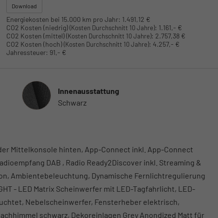
Download
Energiekosten bei 15.000 km pro Jahr:
1.491,12 €
CO2 Kosten (niedrig)
:
1.161,- €
(Kosten Durchschnitt 10 Jahre)
CO2 Kosten (mittel)
:
2.757,38 €
(Kosten Durchschnitt 10 Jahre)
CO2 Kosten (hoch)
:
4.257,- €
(Kosten Durchschnitt 10 Jahre)
Jahressteuer:
91,- €
Innenausstattung
Innenausstattung
Schwarz
er Mittelkonsole hinten, App-Connect inkl. App-Connect
 Radioempfang DAB , Radio Ready2Discover inkl. Streaming &
ktion, Ambientebeleuchtung, Dynamische Fernlichtregulierung
IGHT - LED Matrix Scheinwerfer mit LED-Tagfahrlicht, LED-
chtet, Nebelscheinwerfer, Fensterheber elektrisch,
achhimmel schwarz, Dekoreinlagen Grey Anondized Matt für