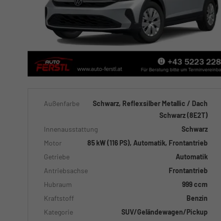
Außenfarbe
Schwarz, Reflexsilber Metallic / Dach
Schwarz (8E2T)
Innenausstattung
Schwarz
Motor
85 kW (116 PS), Automatik, Frontantrieb
Getriebe
Automatik
Antriebsachse
Frontantrieb
Hubraum
999 ccm
Kraftstoff
Benzin
Kategorie
SUV/Geländewagen/Pickup