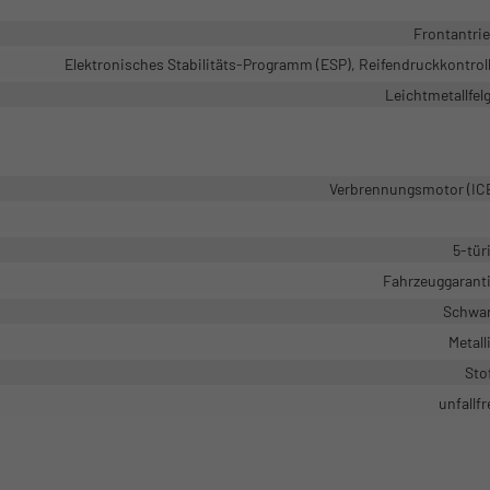
Frontantri
Elektronisches Stabilitäts-Programm (ESP), Reifendruckkontrol
Leichtmetallfel
Verbrennungsmotor (IC
5-tür
Fahrzeuggarant
Schwa
Metall
Sto
unfallfr