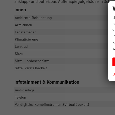
anklapp- und beheizbar, Außenspiegelgehäuse in Schwa
Innen
U
Ambiente-Beleuchtung
b
Armlehnen
v
Fensterheber
P
Klimatisierung
k
Lenkrad
w
Sitze
Sitze: Lordosenstütze
Sitze: Verstellbarkeit
D
Infotainment & Kommunikation
Audioanlage
Telefon
Volldigitales Kombiinstrument (Virtual Cockpit)