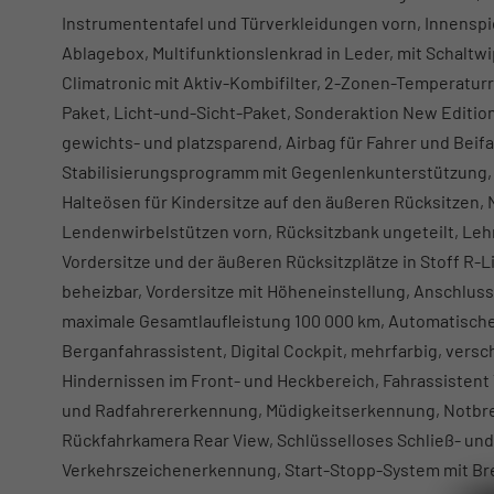
Instrumententafel und Türverkleidungen vorn, Innenspi
Ablagebox, Multifunktionslenkrad in Leder, mit Schaltwi
Climatronic mit Aktiv-Kombifilter, 2-Zonen-Temperaturre
Paket, Licht-und-Sicht-Paket, Sonderaktion New Edition
gewichts- und platzsparend, Airbag für Fahrer und Beifa
Stabilisierungsprogramm mit Gegenlenkunterstützung, 
Halteösen für Kindersitze auf den äußeren Rücksitzen, 
Lendenwirbelstützen vorn, Rücksitzbank ungeteilt, Leh
Vordersitze und der äußeren Rücksitzplätze in Stoff R-L
beheizbar, Vordersitze mit Höheneinstellung, Anschlussg
maximale Gesamtlaufleistung 100 000 km, Automatisch
Berganfahrassistent, Digital Cockpit, mehrfarbig, versch
Hindernissen im Front- und Heckbereich, Fahrassistent 
und Radfahrererkennung, Müdigkeitserkennung, Notbrem
Rückfahrkamera Rear View, Schlüsselloses Schließ- un
Verkehrszeichenerkennung, Start-Stopp-System mit Br