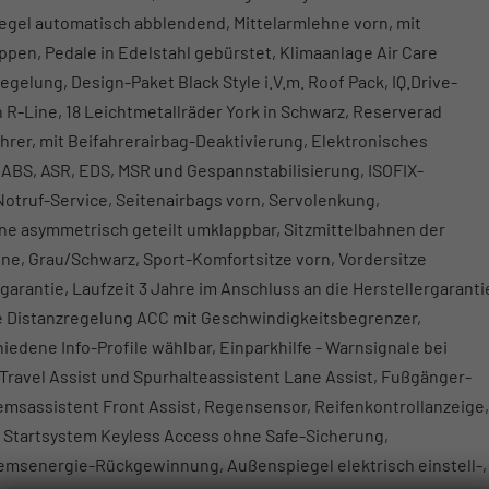
egel automatisch abblendend, Mittelarmlehne vorn, mit
ppen, Pedale in Edelstahl gebürstet, Klimaanlage Air Care
gelung, Design-Paket Black Style i.V.m. Roof Pack, IQ.Drive-
 R-Line, 18 Leichtmetallräder York in Schwarz, Reserverad
hrer, mit Beifahrerairbag-Deaktivierung, Elektronisches
ABS, ASR, EDS, MSR und Gespannstabilisierung, ISOFIX-
Notruf-Service, Seitenairbags vorn, Servolenkung,
ne asymmetrisch geteilt umklappbar, Sitzmittelbahnen der
ine, Grau/Schwarz, Sport-Komfortsitze vorn, Vordersitze
arantie, Laufzeit 3 Jahre im Anschluss an die Herstellergaranti
e Distanzregelung ACC mit Geschwindigkeitsbegrenzer,
iedene Info-Profile wählbar, Einparkhilfe - Warnsignale bei
Travel Assist und Spurhalteassistent Lane Assist, Fußgänger-
sassistent Front Assist, Regensensor, Reifenkontrollanzeige,
d Startsystem Keyless Access ohne Safe-Sicherung,
emsenergie-Rückgewinnung, Außenspiegel elektrisch einstell-,