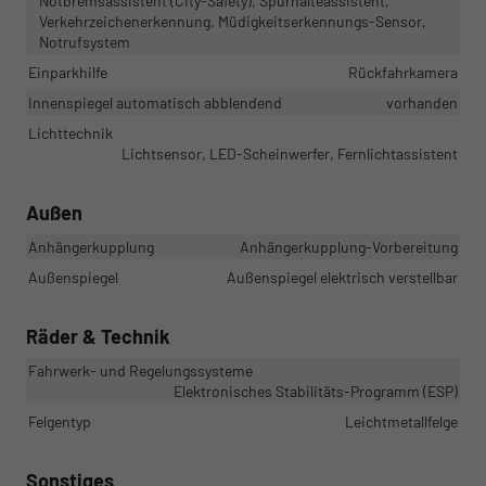
Notbremsassistent (City-Safety), Spurhalteassistent,
Verkehrzeichenerkennung, Müdigkeitserkennungs-Sensor,
Notrufsystem
Einparkhilfe
Rückfahrkamera
Innenspiegel automatisch abblendend
vorhanden
Lichttechnik
Lichtsensor, LED-Scheinwerfer, Fernlichtassistent
Außen
Anhängerkupplung
Anhängerkupplung-Vorbereitung
Außenspiegel
Außenspiegel elektrisch verstellbar
Räder & Technik
Fahrwerk- und Regelungssysteme
Elektronisches Stabilitäts-Programm (ESP)
Felgentyp
Leichtmetallfelge
Sonstiges