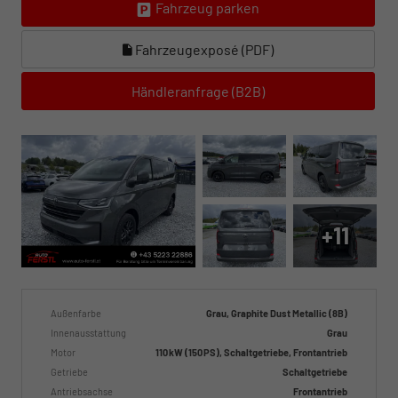
Fahrzeug parken
Fahrzeugexposé (PDF)
Händleranfrage (B2B)
+11
Außenfarbe
Grau, Graphite Dust Metallic (8B)
Innenausstattung
Grau
Motor
110 kW (150 PS), Schaltgetriebe, Frontantrieb
Getriebe
Schaltgetriebe
Antriebsachse
Frontantrieb