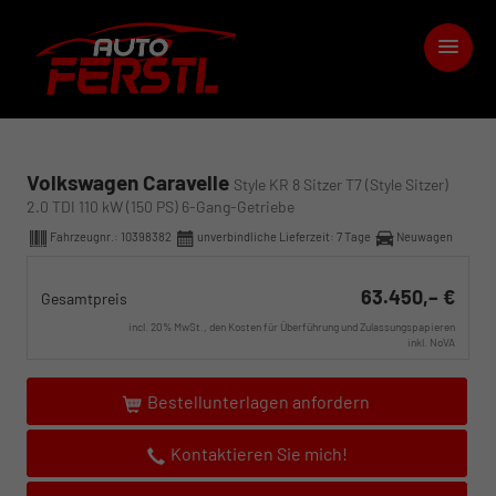
Volkswagen Caravelle
Style KR 8 Sitzer T7 (Style Sitzer)
2.0 TDI 110 kW (150 PS) 6-Gang-Getriebe
Fahrzeugnr.:
10398382
unverbindliche Lieferzeit:
7 Tage
Neuwagen
63.450,– €
Gesamtpreis
incl. 20% MwSt., den Kosten für Überführung und Zulassungspapieren
inkl. NoVA
Bestellunterlagen anfordern
Kontaktieren Sie mich!