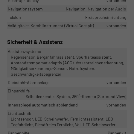
Head-up-Display
vorhanden
Navigationssystem
Navigation, Navigation per Audio
Telefon
Freisprecheinrichtung
Volldigitales Kombiinstrument (Virtual Cockpit)
vorhanden
Sicherheit & Assistenz
Assistenzsysteme
Regensensor, Berganfahrassistent, Spurhalteassistent,
Abstandstempomat adaptiv (ACC), Verkehrzeichenerkennung,
Müdigkeitserkennungs-Sensor, Notrufsystem,
Geschwindigkeitsbegrenzer
Diebstahl-Alarmanlage
vorhanden
Einparkhilfe
Selbstlenkendes System, 360°-Kamera (Surround View)
Innenspiegel automatisch abblendend
vorhanden
Lichttechnik
Lichtsensor, LED-Scheinwerfer, Fernlichtassistent, LED-
Tagfahrlicht, Blendfreies Fernlicht, Voll-LED Scheinwerfer
Pannenhilfe
Pannenkit