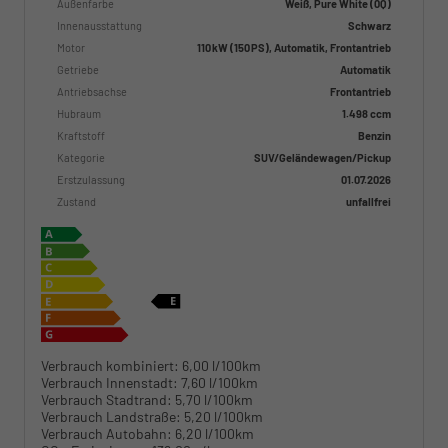
Außenfarbe
Weiß, Pure White (0Q)
Innenausstattung
Schwarz
Motor
110 kW (150 PS), Automatik, Frontantrieb
Getriebe
Automatik
Antriebsachse
Frontantrieb
Hubraum
1.498 ccm
Kraftstoff
Benzin
Kategorie
SUV/Geländewagen/Pickup
Erstzulassung
01.07.2026
Zustand
unfallfrei
Verbrauch kombiniert:
6,00 l/100km
Verbrauch Innenstadt:
7,60 l/100km
Verbrauch Stadtrand:
5,70 l/100km
Verbrauch Landstraße:
5,20 l/100km
Verbrauch Autobahn:
6,20 l/100km