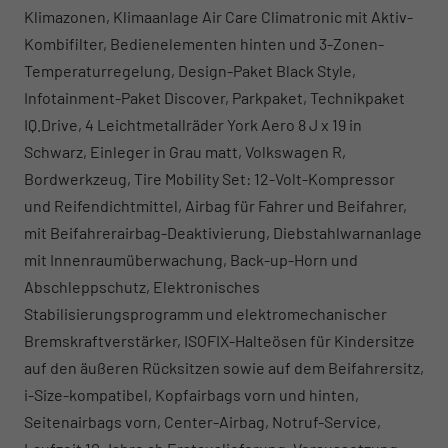
Klimazonen, Klimaanlage Air Care Climatronic mit Aktiv-
Kombifilter, Bedienelementen hinten und 3-Zonen-
Temperaturregelung, Design-Paket Black Style,
Infotainment-Paket Discover, Parkpaket, Technikpaket
IQ.Drive, 4 Leichtmetallräder York Aero 8 J x 19 in
Schwarz, Einleger in Grau matt, Volkswagen R,
Bordwerkzeug, Tire Mobility Set: 12-Volt-Kompressor
und Reifendichtmittel, Airbag für Fahrer und Beifahrer,
mit Beifahrerairbag-Deaktivierung, Diebstahlwarnanlage
mit Innenraumüberwachung, Back-up-Horn und
Abschleppschutz, Elektronisches
Stabilisierungsprogramm und elektromechanischer
Bremskraftverstärker, ISOFIX-Halteösen für Kindersitze
auf den äußeren Rücksitzen sowie auf dem Beifahrersitz,
i-Size-kompatibel, Kopfairbags vorn und hinten,
Seitenairbags vorn, Center-Airbag, Notruf-Service,