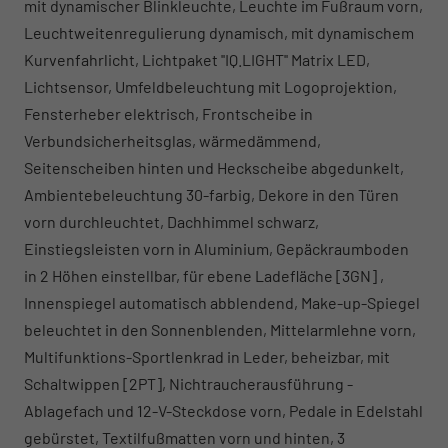
mit dynamischer Blinkleuchte, Leuchte im Fußraum vorn,
Leuchtweitenregulierung dynamisch, mit dynamischem
Kurvenfahrlicht, Lichtpaket ''IQ.LIGHT'' Matrix LED,
Lichtsensor, Umfeldbeleuchtung mit Logoprojektion,
Fensterheber elektrisch, Frontscheibe in
Verbundsicherheitsglas, wärmedämmend,
Seitenscheiben hinten und Heckscheibe abgedunkelt,
Ambientebeleuchtung 30-farbig, Dekore in den Türen
vorn durchleuchtet, Dachhimmel schwarz,
Einstiegsleisten vorn in Aluminium, Gepäckraumboden
in 2 Höhen einstellbar, für ebene Ladefläche [3GN] ,
Innenspiegel automatisch abblendend, Make-up-Spiegel
beleuchtet in den Sonnenblenden, Mittelarmlehne vorn,
Multifunktions-Sportlenkrad in Leder, beheizbar, mit
Schaltwippen [2PT], Nichtraucherausführung -
Ablagefach und 12-V-Steckdose vorn, Pedale in Edelstahl
gebürstet, Textilfußmatten vorn und hinten, 3