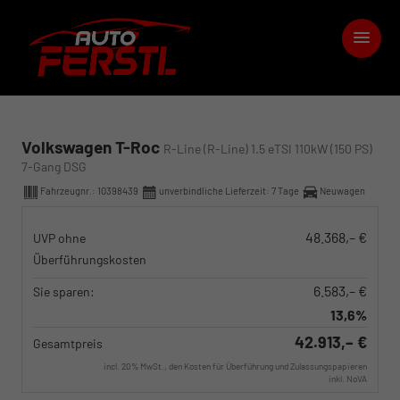
Volkswagen T-Roc
R-Line (R-Line) 1.5 eTSI 110kW (150 PS)
7-Gang DSG
Fahrzeugnr.:
10398439
unverbindliche Lieferzeit:
7 Tage
Neuwagen
48.368,– €
UVP ohne
Überführungskosten
6.583,– €
Sie sparen:
13,6%
42.913,– €
Gesamtpreis
incl. 20% MwSt., den Kosten für Überführung und Zulassungspapieren
inkl. NoVA