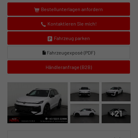
Bestellunterlagen anfordern
Kontaktieren Sie mich!
Fahrzeug parken
Fahrzeugexposé (PDF)
Händleranfrage (B2B)
+21