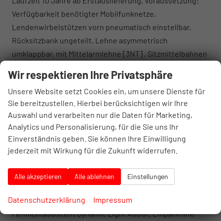
Laufzeit 10 Jahre ab Erstauslieferung, Voraussetzung:
Verfügbarkeit benötigter Mobilfunknetze,
Lendenwirbelstützen vorn pneumatisch einstellbar,
Rücksitzbank ungeteilt, Lehne asymmetrisch
umklappbar, mit Mittelarmlehne [3NT] , Sitzmittelbahnen
der Vordersitze und der äußeren Rücksitzplätze in Stoff
Wir respektieren Ihre Privatsphäre
R-Line, Sport-Komfortsitze vorn, Vordersitze beheizbar,
Unsere Website setzt Cookies ein, um unsere Dienste für
Vordersitze mit Höheneinstellung, Abgaskonzept, WLTP3
Sie bereitzustellen. Hierbei berücksichtigen wir Ihre
M1, N1-I//EU6EB, Easy Open & Close - Heckklappe mit
Auswahl und verarbeiten nur die Daten für Marketing,
sensorgesteuerter Öffnung und Schließung, mit
Analytics und Personalisierung, für die Sie uns Ihr
Fernentriegelung, Abbiegebremsfunktion und
Einverständnis geben. Sie können Ihre Einwilligung
Ausweichunterstützung, Aufmerksamkeits- und
jederzeit mit Wirkung für die Zukunft widerrufen.
Müdigkeitswarnung mit Fahrerbeobachtungskamera,
Automatische Distanzregelung ACC,
Alle akzeptieren
Alle ablehnen
Einstellungen
Berganfahrassistent, Digital Cockpit Pro, mehrfarbig,
Datenschutzerklärung
Impressum
verschiedene Info-Profile wählbar, Dynamischer
Fernlichtassistent Dynamic Light Assist, Einparkhilfe