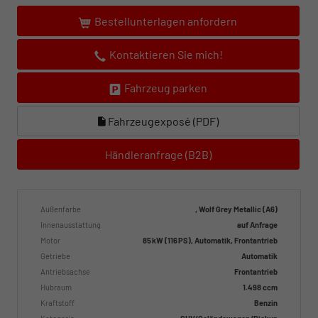
Bestellunterlagen anfordern
Kontaktieren Sie mich!
Fahrzeug parken
Fahrzeugexposé (PDF)
Händleranfrage (B2B)
Außenfarbe
, Wolf Grey Metallic (A6)
Innenausstattung
auf Anfrage
Motor
85 kW (116 PS), Automatik, Frontantrieb
Getriebe
Automatik
Antriebsachse
Frontantrieb
Hubraum
1.498 ccm
Kraftstoff
Benzin