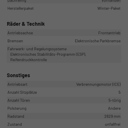
Dachreling
vorhanden
Herstellerpaket
Winter-Paket
Räder & Technik
Antriebsachse
Frontantrieb
Bremsen
Elektronische Parkbremse
Fahrwerk- und Regelungssysteme
Elektronisches Stabilitäts-Programm (ESP),
Reifendruckkontrolle
Sonstiges
Antriebsart
Verbrennungsmotor (ICE)
Anzahl Sitzplätze
5
Anzahl Türen
5-türig
Polsterung
Andere
Radstand
2629 mm
Zustand
unfallfrei