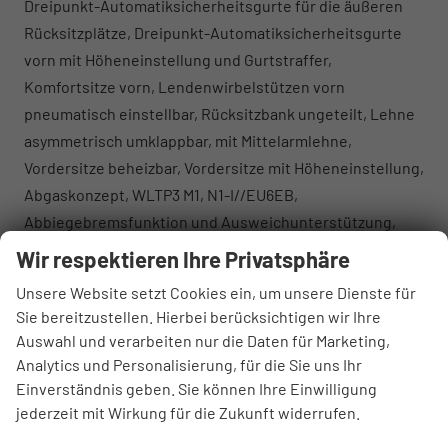
Dreipunkt-Automatiksicherheitsgurte für die äußeren
Rücksitzplätze, Dreipunkt-Automatiksicherheitsgurte
vorn mit Höheneinstellung und Gurtstraffer,
Komfortsitze vorn, Lendenwirbelstützen vorn
pneumatisch einstellbar, Rücksitzbank ungeteilt, Lehne
asymmetrisch umklappbar, mit Mittelarmlehne,
Vordersitze beheizbar, Vordersitze mit Höheneinstellung,
Abgaskonzept, WLTP3 M1, N1-I//EU6EB,
Abbiegebremsfunktion und Ausweichunterstützung,
Aufmerksamkeits- und Müdigkeitswarnung mit
Wir respektieren Ihre Privatsphäre
Fahrerbeobachtungskamera, Automatische
Unsere Website setzt Cookies ein, um unsere Dienste für
Distanzregelung ACC, Berganfahrassistent, Digital
Sie bereitzustellen. Hierbei berücksichtigen wir Ihre
Cockpit, mehrfarbig, verschiedene Info-Profile wählbar,
Auswahl und verarbeiten nur die Daten für Marketing,
Elektronische Parkbremse inkl. Auto-Hold-Funktion,
Analytics und Personalisierung, für die Sie uns Ihr
Fernlichtassistent Light Assist,
Einverständnis geben. Sie können Ihre Einwilligung
Geschwindigkeitsbegrenzer mit vorausschauender
jederzeit mit Wirkung für die Zukunft widerrufen.
Regelung, Kreuzungsassistent, Notbremsassistent