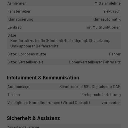
Armlehnen
Mittelarmlehne
Fensterheber
elektrisch
Klimatisierung
Klimaautomatik
Lenkrad
mit Multifunktionen
Sitze
Komfortsitze, Isofix (Kindersitzbefestigung), Sitzheizung,
Umklappbarer Beifahrersitz
Sitze: Lordosenstütze
Fahrer
Sitze: Verstellbarkeit
Höhenverstellbarer Fahrersitz
Infotainment & Kommunikation
Audioanlage
Schnittstelle USB, Digitalradio DAB
Telefon
Freisprecheinrichtung
Volldigitales Kombiinstrument (Virtual Cockpit)
vorhanden
Sicherheit & Assistenz
Assistenzsysteme