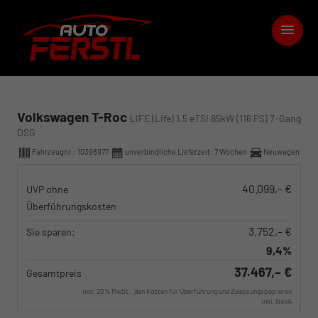
Volkswagen T-Roc
LIFE (Life) 1.5 eTSI 85kW (116 PS) 7-Gang
DSG
Fahrzeugnr.:
10398977
unverbindliche Lieferzeit:
7 Wochen
Neuwagen
40.099,– €
UVP ohne
Überführungskosten
3.752,– €
Sie sparen:
9,4%
37.467,– €
Gesamtpreis
incl. 20% MwSt., den Kosten für Überführung und Zulassungspapieren
inkl. NoVA