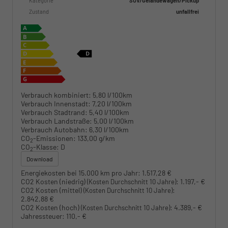
Kategorie
SUV/Geländewagen/Pickup
Zustand
unfallfrei
Verbrauch kombiniert:
5,80 l/100km
Verbrauch Innenstadt:
7,20 l/100km
Verbrauch Stadtrand:
5,40 l/100km
Verbrauch Landstraße:
5,00 l/100km
Verbrauch Autobahn:
6,30 l/100km
CO
-Emissionen:
133,00 g/km
2
CO
-Klasse:
D
2
Download
Energiekosten bei 15.000 km pro Jahr:
1.517,28 €
CO2 Kosten (niedrig)
:
1.197,- €
(Kosten Durchschnitt 10 Jahre)
CO2 Kosten (mittel)
:
(Kosten Durchschnitt 10 Jahre)
2.842,88 €
CO2 Kosten (hoch)
:
4.389,- €
(Kosten Durchschnitt 10 Jahre)
Jahressteuer:
110,- €