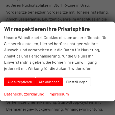
äußeren Rücksitzplätze in Stoff R-Line in Grau,
Vordersitze beheizbar, Vordersitze mit Höheneinstellung,
Anschlussgarantie, Laufzeit 3 Jahre im Anschluss an die
Herstellergarantie, maximale Gesamtlaufleistung 100
Wir respektieren Ihre Privatsphäre
000 km, Automatische Distanzregelung ACC,
Unsere Website setzt Cookies ein, um unsere Dienste für
Berganfahrassistent, Digital Cockpit Pro, Dynamischer
Sie bereitzustellen. Hierbei berücksichtigen wir Ihre
Fernlichtassistent Dynamic Light Assist, Einparkhilfe -
Auswahl und verarbeiten nur die Daten für Marketing,
Warnsignale bei Hindernissen im Front- und
Analytics und Personalisierung, für die Sie uns Ihr
Heckbereich, Fahrassistent Travel Assist und
Einverständnis geben. Sie können Ihre Einwilligung
Spurhalteassistent Lane Assist, Müdigkeitserkennung,
jederzeit mit Wirkung für die Zukunft widerrufen.
Notbremsassistent Front Assist, Regensensor,
Reifenkontrollanzeige, Rückfahrkamera Rear Assist,
Alle akzeptieren
Alle ablehnen
Einstellungen
Schlüsselloses Schließ- und Startsystem Keyless
Datenschutzerklärung
Impressum
Access, Spurwechselassistent Side Assist,
Verkehrszeichenerkennung, Start-Stopp-System mit
Bremsenergie-Rückgewinnung, Anhängevorrichtung,