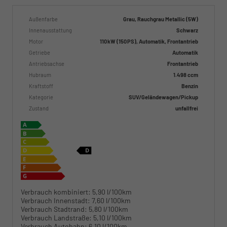
Außenfarbe
Grau, Rauchgrau Metallic (5W)
Innenausstattung
Schwarz
Motor
110 kW (150 PS), Automatik, Frontantrieb
Getriebe
Automatik
Antriebsachse
Frontantrieb
Hubraum
1.498 ccm
Kraftstoff
Benzin
Kategorie
SUV/Geländewagen/Pickup
Zustand
unfallfrei
Verbrauch kombiniert:
5,90 l/100km
Verbrauch Innenstadt:
7,60 l/100km
Verbrauch Stadtrand:
5,80 l/100km
Verbrauch Landstraße:
5,10 l/100km
Verbrauch Autobahn:
6,10 l/100km