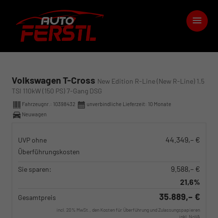
Volkswagen T-Cross
New Edition R-Line (New R-Line) 1.5
TSI 110kW (150 PS) 7-Gang DSG
Fahrzeugnr.:
10398432
unverbindliche Lieferzeit:
10 Monate
Neuwagen
44.349,– €
UVP ohne
Überführungskosten
9.588,– €
Sie sparen:
21,6%
35.889,– €
Gesamtpreis
incl. 20% MwSt., den Kosten für Überführung und Zulassungspapieren
inkl. NoVA