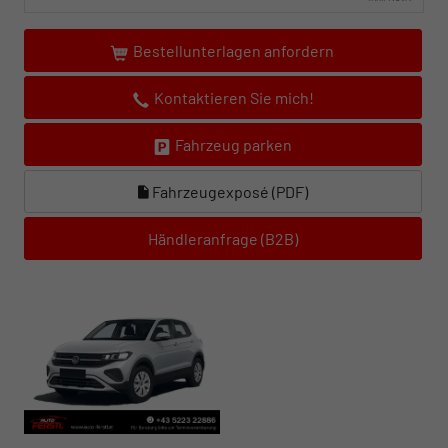
Bestellunterlagen anfordern
Kontaktieren Sie mich!
Fahrzeug parken
Fahrzeugexposé (PDF)
Händleranfrage (B2B)