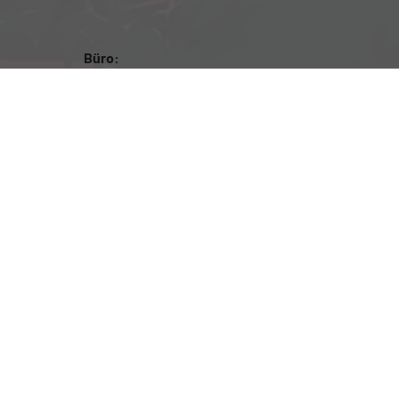
Büro:
Brockenweg 2, 6060 Hall in Tirol
Fahrzeugausstellung:
Siberweg 7 (Magazin Hall), 6060 Hall in Tirol
Öffnungszeiten
Fahrzeugausstellung: 24/7
Für Beratung sowie Probefahrten bitte um
Terminvereinbarung