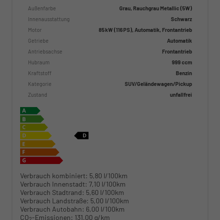
Außenfarbe
Grau, Rauchgrau Metallic (5W)
Innenausstattung
Schwarz
Motor
85 kW (116 PS), Automatik, Frontantrieb
Getriebe
Automatik
Antriebsachse
Frontantrieb
Hubraum
999 ccm
Kraftstoff
Benzin
Kategorie
SUV/Geländewagen/Pickup
Zustand
unfallfrei
Verbrauch kombiniert:
5,80 l/100km
Verbrauch Innenstadt:
7,10 l/100km
Verbrauch Stadtrand:
5,60 l/100km
Verbrauch Landstraße:
5,00 l/100km
Verbrauch Autobahn:
6,00 l/100km
CO
-Emissionen:
131,00 g/km
2