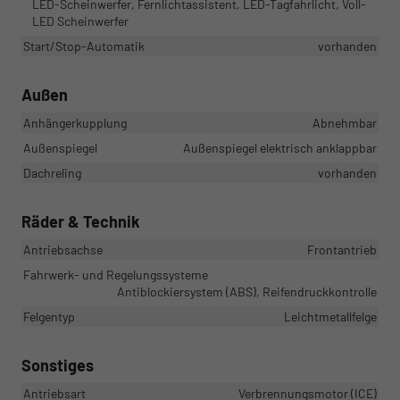
LED-Scheinwerfer, Fernlichtassistent, LED-Tagfahrlicht, Voll-
LED Scheinwerfer
Start/Stop-Automatik
vorhanden
Außen
Anhängerkupplung
Abnehmbar
Außenspiegel
Außenspiegel elektrisch anklappbar
Dachreling
vorhanden
Räder & Technik
Antriebsachse
Frontantrieb
Fahrwerk- und Regelungssysteme
Antiblockiersystem (ABS), Reifendruckkontrolle
Felgentyp
Leichtmetallfelge
Sonstiges
Antriebsart
Verbrennungsmotor (ICE)