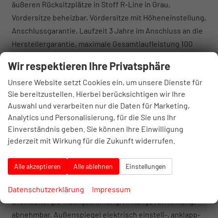
äußeren Rücksitzplätze in Stoff R-Line in Grau,
Vordersitze beheizbar, Vordersitze mit Höheneinstellung,
Anschlussgarantie, Laufzeit 3 Jahre im Anschluss an die
Herstellergarantie, maximale Gesamtlaufleistung 100
000 km, Automatische Distanzregelung ACC,
Wir respektieren Ihre Privatsphäre
Berganfahrassistent, Digital Cockpit Pro, Dynamischer
Unsere Website setzt Cookies ein, um unsere Dienste für
Fernlichtassistent Dynamic Light Assist, Einparkhilfe -
Sie bereitzustellen. Hierbei berücksichtigen wir Ihre
Warnsignale bei Hindernissen im Front- und
Auswahl und verarbeiten nur die Daten für Marketing,
Heckbereich, Fahrassistent Travel Assist und
Analytics und Personalisierung, für die Sie uns Ihr
Spurhalteassistent Lane Assist, Müdigkeitserkennung,
Einverständnis geben. Sie können Ihre Einwilligung
Notbremsassistent Front Assist, Regensensor,
jederzeit mit Wirkung für die Zukunft widerrufen.
Reifenkontrollanzeige, Rückfahrkamera Rear Assist,
Schlüsselloses Schließ- und Startsystem Keyless
Alle akzeptieren
Alle ablehnen
Einstellungen
Access, Spurwechselassistent Side Assist,
Verkehrszeichenerkennung, Start-Stopp-System mit
Datenschutzerklärung
Impressum
Bremsenergie-Rückgewinnung, Anhängevorrichtung,
abnehmbar, Außenspiegel elektrisch einstell-, anklapp-