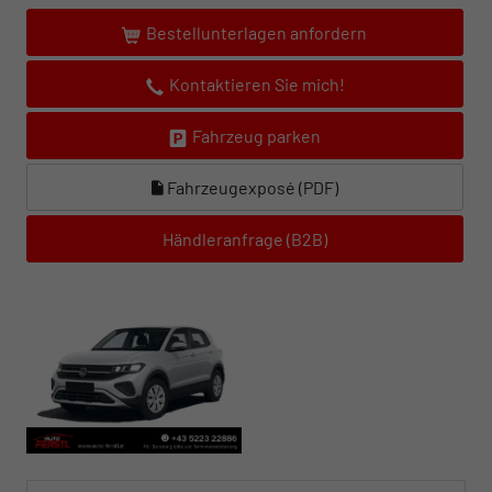
Bestellunterlagen anfordern
Kontaktieren Sie mich!
Fahrzeug parken
Fahrzeugexposé (PDF)
Händleranfrage (B2B)