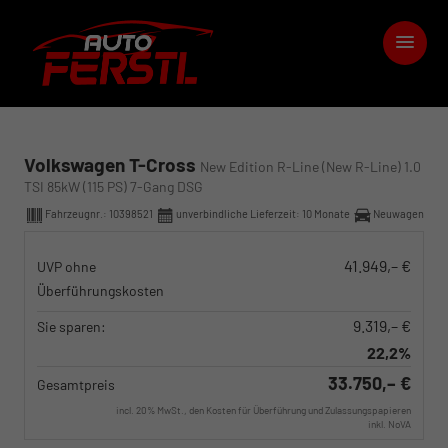
Volkswagen T-Cross
New Edition R-Line (New R-Line) 1.0
TSI 85kW (115 PS) 7-Gang DSG
Fahrzeugnr.:
10398521
unverbindliche Lieferzeit:
10 Monate
Neuwagen
41.949,– €
UVP ohne
Überführungskosten
9.319,– €
Sie sparen:
22,2%
33.750,– €
Gesamtpreis
incl. 20% MwSt., den Kosten für Überführung und Zulassungspapieren
inkl. NoVA