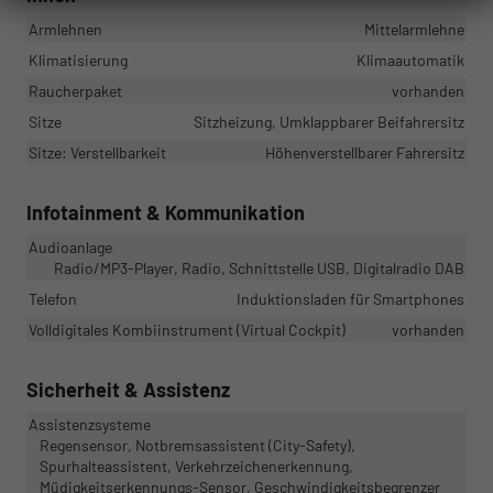
Armlehnen
Mittelarmlehne
Klimatisierung
Klimaautomatik
Raucherpaket
vorhanden
Sitze
Sitzheizung, Umklappbarer Beifahrersitz
Sitze: Verstellbarkeit
Höhenverstellbarer Fahrersitz
Infotainment & Kommunikation
Audioanlage
Radio/MP3-Player, Radio, Schnittstelle USB, Digitalradio DAB
Telefon
Induktionsladen für Smartphones
Volldigitales Kombiinstrument (Virtual Cockpit)
vorhanden
Sicherheit & Assistenz
Assistenzsysteme
Regensensor, Notbremsassistent (City-Safety),
Spurhalteassistent, Verkehrzeichenerkennung,
Müdigkeitserkennungs-Sensor, Geschwindigkeitsbegrenzer