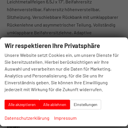
Leichtmetallfelgen 6,5J x 17'', Beifahrersitz
höhenverstellbar, Fahrersitz höhenverstellbar,
Sitzheizung, Verschiebbare Rückbank mit umklappbarer
Rückenlehne und asymmetrischer Teilung, Vollständig
umklappbare Beifahrersitzlehne, Adaptive
Geschwindigkeitsregelung (ACC), Digitales Cockpit in
Wir respektieren Ihre Privatsphäre
Farbe, Einparkhilfe hinten, Müdigkeitserkennung,
Unsere Website setzt Cookies ein, um unsere Dienste für
Notbremsassistent, Regensensor,
Sie bereitzustellen. Hierbei berücksichtigen wir Ihre
Reifendruckkontrollsystem, Rückfahrkamera,
Auswahl und verarbeiten nur die Daten für Marketing,
Schlüsselloser Zugang inklusive Motorstartknopf ,
Analytics und Personalisierung, für die Sie uns Ihr
Spurhalteassistent, Travel Assist,
Einverständnis geben. Sie können Ihre Einwilligung
Verkehrszeichenerkennung, Anhängerkupplung
jederzeit mit Wirkung für die Zukunft widerrufen.
abnehmbar, Dachreling schwarz, Elektrisch verstellbare,
beheizbare und anklappbare Außenspiegel mit
Alle akzeptieren
Alle ablehnen
Einstellungen
automatischer Absenkung beim Rückwärtsfahren, EU-
Fahrzeug mit Tageszulassung
Datenschutzerklärung
Impressum
Innen