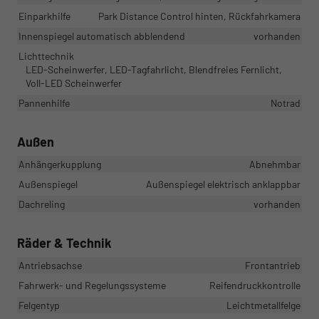
Einparkhilfe
Park Distance Control hinten, Rückfahrkamera
Innenspiegel automatisch abblendend
vorhanden
Lichttechnik
LED-Scheinwerfer, LED-Tagfahrlicht, Blendfreies Fernlicht,
Voll-LED Scheinwerfer
Pannenhilfe
Notrad
Außen
Anhängerkupplung
Abnehmbar
Außenspiegel
Außenspiegel elektrisch anklappbar
Dachreling
vorhanden
Räder & Technik
Antriebsachse
Frontantrieb
Fahrwerk- und Regelungssysteme
Reifendruckkontrolle
Felgentyp
Leichtmetallfelge