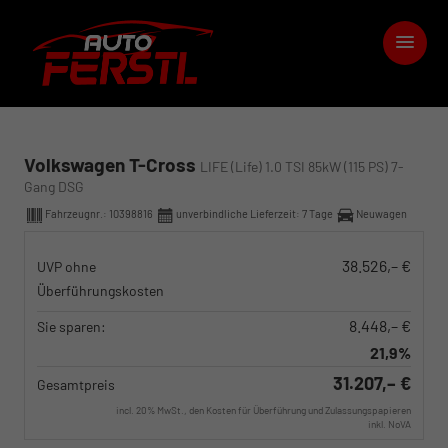
Volkswagen T-Cross
LIFE (Life) 1.0 TSI 85kW (115 PS) 7-
Gang DSG
Fahrzeugnr.:
10398816
unverbindliche Lieferzeit:
7 Tage
Neuwagen
38.526,– €
UVP ohne
Überführungskosten
8.448,– €
Sie sparen:
21,9%
31.207,– €
Gesamtpreis
incl. 20% MwSt., den Kosten für Überführung und Zulassungspapieren
inkl. NoVA