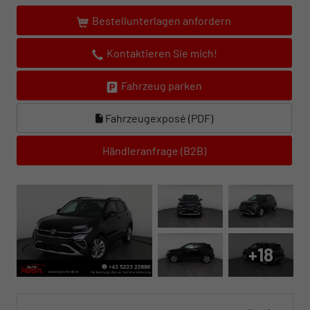
Bestellunterlagen anfordern
Kontaktieren Sie mich!
Fahrzeug parken
Fahrzeugexposé (PDF)
Händleranfrage (B2B)
+18