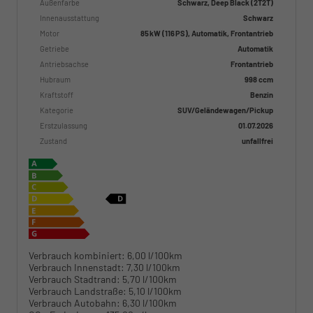
Außenfarbe
Schwarz, Deep Black (2T2T)
Innenausstattung
Schwarz
Motor
85 kW (116 PS), Automatik, Frontantrieb
Getriebe
Automatik
Antriebsachse
Frontantrieb
Hubraum
998 ccm
Kraftstoff
Benzin
Kategorie
SUV/Geländewagen/Pickup
Erstzulassung
01.07.2026
Zustand
unfallfrei
Verbrauch kombiniert:
6,00 l/100km
Verbrauch Innenstadt:
7,30 l/100km
Verbrauch Stadtrand:
5,70 l/100km
Verbrauch Landstraße:
5,10 l/100km
Verbrauch Autobahn:
6,30 l/100km