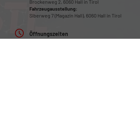
Brockenweg 2, 6060 Hall in Tirol
Fahrzeugausstellung:
Siberweg 7 (Magazin Hall), 6060 Hall in Tirol
Öffnungszeiten
Fahrzeugausstellung: 24/7
Für Beratung sowie Probefahrten bitte um
Terminvereinbarung
Rufen Sie an