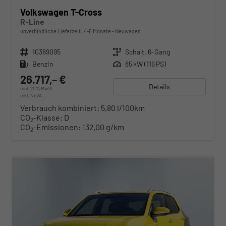
Volkswagen T-Cross
R-Line
unverbindliche Lieferzeit: 4-6 Monate
Neuwagen
Fahrzeugnr.
10369095
Getriebe
Schalt. 6-Gang
Kraftstoff
Benzin
Leistung
85 kW (116 PS)
26.717,– €
Details
incl. 20% MwSt.
inkl. NoVA
Verbrauch kombiniert:
5,80 l/100km
CO
-Klasse:
D
2
CO
-Emissionen:
132,00 g/km
2