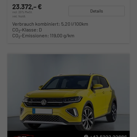
23.372,– €
Details
incl. 20% MwSt.
inkl. NoVA
Verbrauch kombiniert:
5,20 l/100km
CO
-Klasse:
D
2
CO
-Emissionen:
119,00 g/km
2