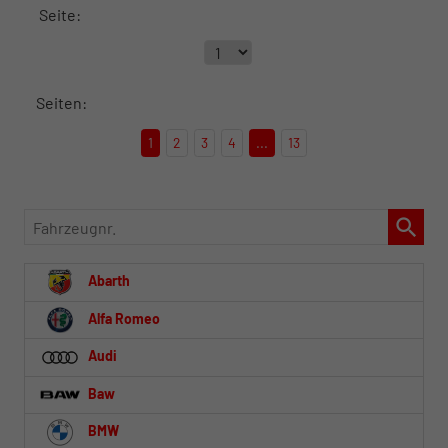
Seite:
Seiten:
1
2
3
4
...
13
Fahrzeugnr.
Abarth
Alfa Romeo
Audi
Baw
BMW