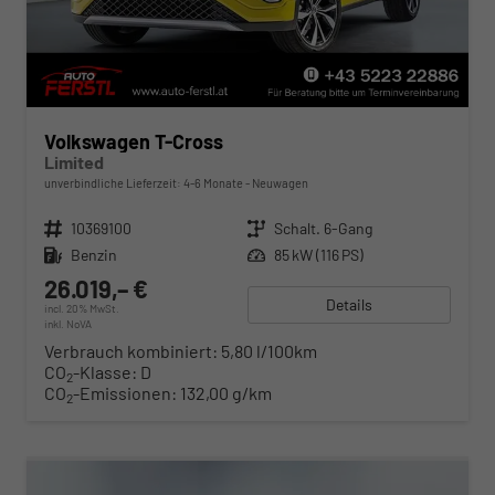
Volkswagen T-Cross
Limited
unverbindliche Lieferzeit: 4-6 Monate
Neuwagen
Fahrzeugnr.
10369100
Getriebe
Schalt. 6-Gang
Kraftstoff
Benzin
Leistung
85 kW (116 PS)
26.019,– €
Details
incl. 20% MwSt.
inkl. NoVA
Verbrauch kombiniert:
5,80 l/100km
CO
-Klasse:
D
2
CO
-Emissionen:
132,00 g/km
2