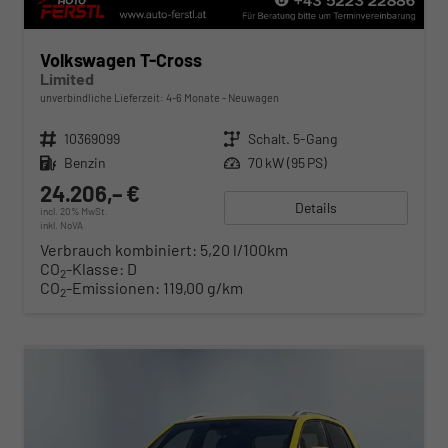
Volkswagen T-Cross
Limited
unverbindliche Lieferzeit: 4-6 Monate
Neuwagen
Fahrzeugnr.
10369099
Getriebe
Schalt. 5-Gang
Kraftstoff
Benzin
Leistung
70 kW (95 PS)
24.206,– €
Details
incl. 20% MwSt.
inkl. NoVA
Verbrauch kombiniert:
5,20 l/100km
CO
-Klasse:
D
2
CO
-Emissionen:
119,00 g/km
2