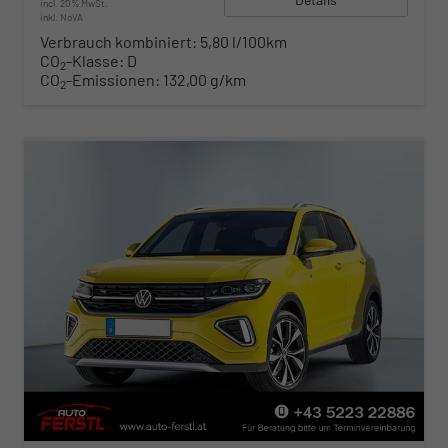
incl. 20% MwSt.
inkl. NoVA
Verbrauch kombiniert:
5,80 l/100km
CO
-Klasse:
D
2
CO
-Emissionen:
132,00 g/km
2