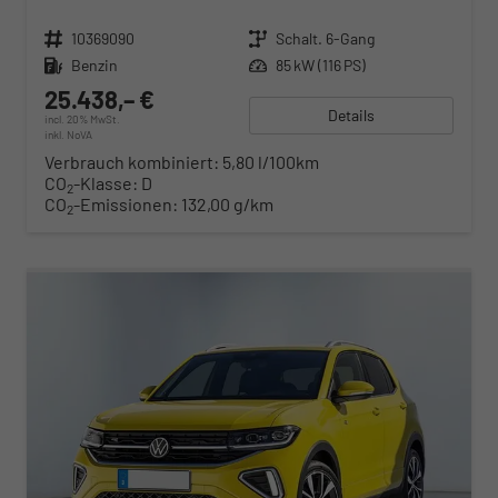
Fahrzeugnr.
10369090
Getriebe
Schalt. 6-Gang
Kraftstoff
Benzin
Leistung
85 kW (116 PS)
25.438,– €
Details
incl. 20% MwSt.
inkl. NoVA
Verbrauch kombiniert:
5,80 l/100km
CO
-Klasse:
D
2
CO
-Emissionen:
132,00 g/km
2