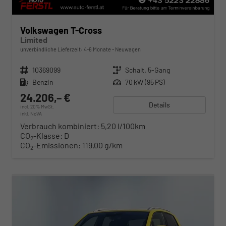
Volkswagen T-Cross
Limited
unverbindliche Lieferzeit: 4-6 Monate
Neuwagen
Fahrzeugnr.
10369099
Getriebe
Schalt. 5-Gang
Kraftstoff
Benzin
Leistung
70 kW (95 PS)
24.206,– €
Details
incl. 20% MwSt.
inkl. NoVA
Verbrauch kombiniert:
5,20 l/100km
CO
-Klasse:
D
2
CO
-Emissionen:
119,00 g/km
2