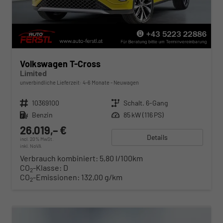
Volkswagen T-Cross
Limited
unverbindliche Lieferzeit: 4-6 Monate
Neuwagen
Fahrzeugnr.
10369100
Getriebe
Schalt. 6-Gang
Kraftstoff
Benzin
Leistung
85 kW (116 PS)
26.019,– €
Details
incl. 20% MwSt.
inkl. NoVA
Verbrauch kombiniert:
5,80 l/100km
CO
-Klasse:
D
2
CO
-Emissionen:
132,00 g/km
2