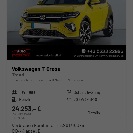
Volkswagen T-Cross
Trend
unverbindliche Lieferzeit: 4-6 Monate
Neuwagen
Fahrzeugnr.
10400650
Getriebe
Schalt. 5-Gang
Kraftstoff
Benzin
Leistung
70 kW (95 PS)
24.253,– €
Details
incl. 20% MwSt.
inkl. NoVA
Verbrauch kombiniert:
5,20 l/100km
CO
-Klasse:
D
2