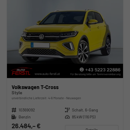
Volkswagen T-Cross
Style
unverbindliche Lieferzeit: 4-6 Monate
Neuwagen
Fahrzeugnr.
10369092
Getriebe
Schalt. 6-Gang
Kraftstoff
Benzin
Leistung
85 kW (116 PS)
26.484,– €
Details