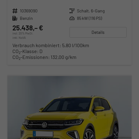
Fahrzeugnr.
10369090
Getriebe
Schalt. 6-Gang
Kraftstoff
Benzin
Leistung
85 kW (116 PS)
25.438,– €
Details
incl. 20% MwSt.
inkl. NoVA
Verbrauch kombiniert:
5,80 l/100km
CO
-Klasse:
D
2
CO
-Emissionen:
132,00 g/km
2