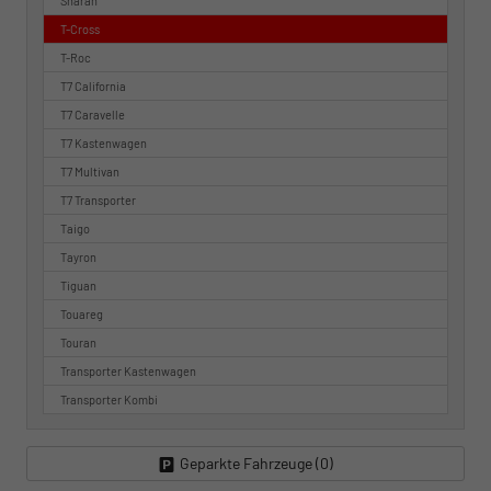
Sharan
T-Cross
T-Roc
T7 California
T7 Caravelle
T7 Kastenwagen
T7 Multivan
T7 Transporter
Taigo
Tayron
Tiguan
Touareg
Touran
Transporter Kastenwagen
Transporter Kombi
Geparkte Fahrzeuge (
0
)