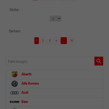
Seite:
Seiten:
1
2
3
4
...
10
Fahrzeugnr.
Abarth
Alfa Romeo
Audi
Baw