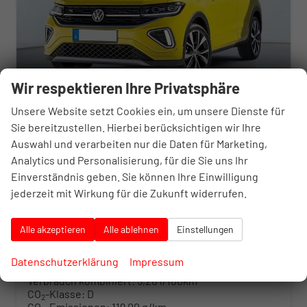
Wir respektieren Ihre Privatsphäre
Unsere Website setzt Cookies ein, um unsere Dienste für
Sie bereitzustellen. Hierbei berücksichtigen wir Ihre
Volkswagen T-Cross
Auswahl und verarbeiten nur die Daten für Marketing,
Limited
Analytics und Personalisierung, für die Sie uns Ihr
unverbindliche Lieferzeit:
7 Tage
Neuwagen
Einverständnis geben. Sie können Ihre Einwilligung
Fahrzeugnr.
10402015
Getriebe
Schalt. 5-Gang
jederzeit mit Wirkung für die Zukunft widerrufen.
Kraftstoff
Benzin
Außenfarbe
King red Metallic
Leistung
70 kW (95 PS)
Alle akzeptieren
Alle ablehnen
Einstellungen
26.825,– €
Details
incl. 20% MwSt.
Datenschutzerklärung
Impressum
inkl. NoVA
Verbrauch kombiniert:
5,20 l/100km
CO
-Klasse:
D
2
CO
-Emissionen:
119,00 g/km