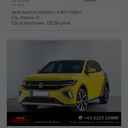
incl. 20% MwSt.
inkl. NoVA
Verbrauch kombiniert:
5,80 l/100km
CO
-Klasse:
D
2
CO
-Emissionen:
132,00 g/km
2