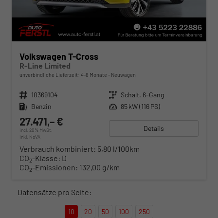
Volkswagen T-Cross
R-Line Limited
unverbindliche Lieferzeit: 4-6 Monate
Neuwagen
Fahrzeugnr.
10369104
Getriebe
Schalt. 6-Gang
Kraftstoff
Benzin
Leistung
85 kW (116 PS)
27.471,– €
Details
incl. 20% MwSt.
inkl. NoVA
Verbrauch kombiniert:
5,80 l/100km
CO
-Klasse:
D
2
CO
-Emissionen:
132,00 g/km
2
Datensätze pro Seite:
10
20
50
100
250