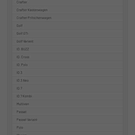
Crafter
Crafter Kastenwagen
Crafter Pritschenwagen
Golf
Golf GTI
Golf Variant
ID. BUZZ
ID. Cross
ID. Polo
ID.3
ID.3 Neo
ID.7
ID.7 Kombi
Multivan
Passat
Passat Variant
Polo