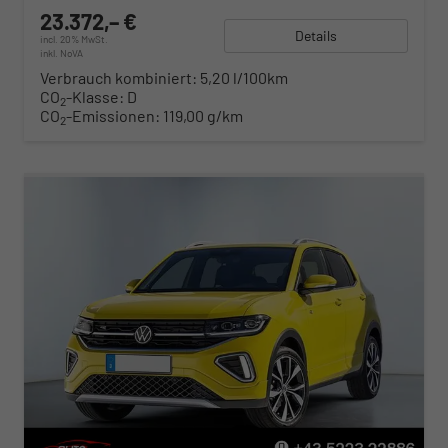
23.372,– €
Details
incl. 20% MwSt.
inkl. NoVA
Verbrauch kombiniert:
5,20 l/100km
CO
-Klasse:
D
2
CO
-Emissionen:
119,00 g/km
2