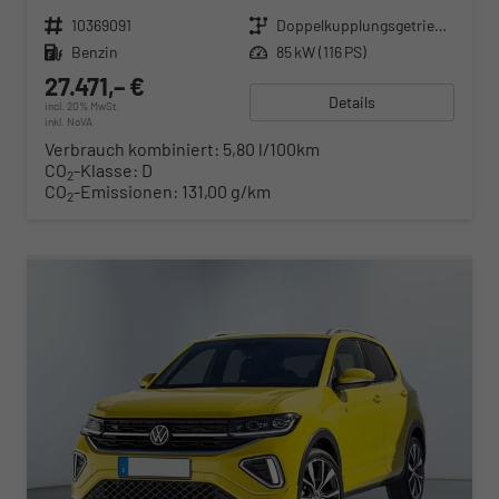
Fahrzeugnr.
10369091
Getriebe
Doppelkupplungsgetriebe (DSG)
Kraftstoff
Benzin
Leistung
85 kW (116 PS)
27.471,– €
Details
incl. 20% MwSt.
inkl. NoVA
Verbrauch kombiniert:
5,80 l/100km
CO
-Klasse:
D
2
CO
-Emissionen:
131,00 g/km
2