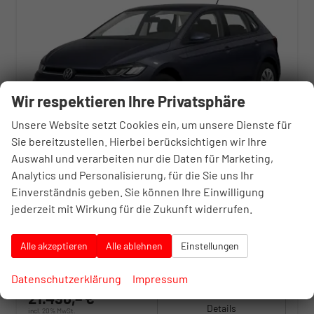
Wir respektieren Ihre Privatsphäre
Unsere Website setzt Cookies ein, um unsere Dienste für
Sie bereitzustellen. Hierbei berücksichtigen wir Ihre
Auswahl und verarbeiten nur die Daten für Marketing,
Analytics und Personalisierung, für die Sie uns Ihr
Volkswagen Polo
Einverständnis geben. Sie können Ihre Einwilligung
1.0 MPI 59kW (80 PS) 5-Gang-Schaltgetriebe
jederzeit mit Wirkung für die Zukunft widerrufen.
unverbindliche Lieferzeit:
3 Wochen
Neuwagen
Fahrzeugnr.
10398694
Getriebe
Schaltgetriebe
Alle akzeptieren
Alle ablehnen
Einstellungen
Kraftstoff
Benzin
Außenfarbe
Grau, Ascot Grau uni
Leistung
59 kW (80 PS)
Datenschutzerklärung
Impressum
21.496,– €
Details
incl. 20% MwSt.