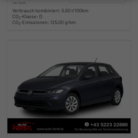
inkl. NoVA
Verbrauch kombiniert:
5,50 l/100km
CO
-Klasse:
D
2
CO
-Emissionen:
125,00 g/km
2