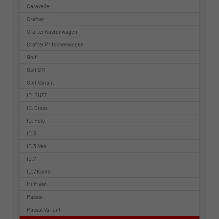
Caravelle
Crafter
Crafter Kastenwagen
Crafter Pritschenwagen
Golf
Golf GTI
Golf Variant
ID. BUZZ
ID. Cross
ID. Polo
ID.3
ID.3 Neo
ID.7
ID.7 Kombi
Multivan
Passat
Passat Variant