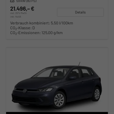
Leistung
59 kW (80 PS)
21.496,– €
Details
incl. 20% MwSt.
inkl. NoVA
Verbrauch kombiniert:
5,50 l/100km
CO
-Klasse:
D
2
CO
-Emissionen:
125,00 g/km
2