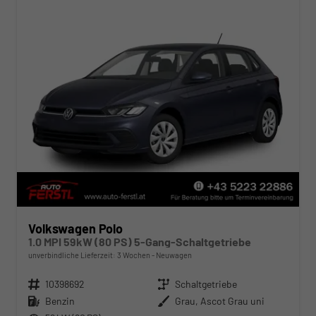
Volkswagen Polo
1.0 MPI 59kW (80 PS) 5-Gang-Schaltgetriebe
unverbindliche Lieferzeit:
3 Wochen
Neuwagen
Fahrzeugnr.
10398692
Getriebe
Schaltgetriebe
Kraftstoff
Benzin
Außenfarbe
Grau, Ascot Grau uni