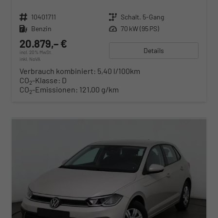
Fahrzeugnr.
10401711
Getriebe
Schalt. 5-Gang
Kraftstoff
Benzin
Leistung
70 kW (95 PS)
20.879,– €
Details
incl. 20% MwSt.
inkl. NoVA
Verbrauch kombiniert:
5,40 l/100km
CO
-Klasse:
D
2
CO
-Emissionen:
121,00 g/km
2