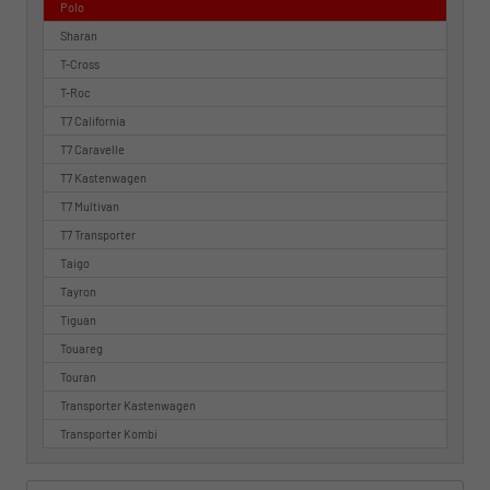
Polo
Sharan
T-Cross
T-Roc
T7 California
T7 Caravelle
T7 Kastenwagen
T7 Multivan
T7 Transporter
Taigo
Tayron
Tiguan
Touareg
Touran
Transporter Kastenwagen
Transporter Kombi