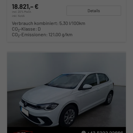
18.821,– €
Details
incl. 20% MwSt.
inkl. NoVA
Verbrauch kombiniert:
5,30 l/100km
CO
-Klasse:
D
2
CO
-Emissionen:
121,00 g/km
2