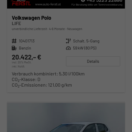
Volkswagen Polo
LIFE
unverbindliche Lieferzeit: 4-6 Monate
Neuwagen
Fahrzeugnr.
10401713
Getriebe
Schalt. 5-Gang
Kraftstoff
Benzin
Leistung
59 kW (80 PS)
20.422,– €
Details
incl. 20% MwSt.
inkl. NoVA
Verbrauch kombiniert:
5,30 l/100km
CO
-Klasse:
D
2
CO
-Emissionen:
121,00 g/km
2