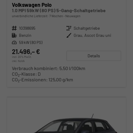
Volkswagen Polo
1.0 MPI 59kW (80 PS) 5-Gang-Schaltgetriebe
unverbindliche Lieferzeit:
7 Wochen
Neuwagen
Fahrzeugnr.
10398695
Getriebe
Schaltgetriebe
Kraftstoff
Benzin
Außenfarbe
Grau, Ascot Grau uni
Leistung
59 kW (80 PS)
21.496,– €
Details
incl. 20% MwSt.
inkl. NoVA
Verbrauch kombiniert:
5,50 l/100km
CO
-Klasse:
D
2
CO
-Emissionen:
125,00 g/km
2