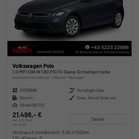
Volkswagen Polo
1.0 MPI 59kW (80 PS) 5-Gang-Schaltgetriebe
unverbindliche Lieferzeit:
3 Wochen
Neuwagen
Fahrzeugnr.
10398696
Getriebe
Schaltgetriebe
Kraftstoff
Benzin
Außenfarbe
Grau, Ascot Grau uni
Leistung
59 kW (80 PS)
21.496,– €
Details
incl. 20% MwSt.
inkl. NoVA
Verbrauch kombiniert:
5,50 l/100km
CO
-Klasse:
D