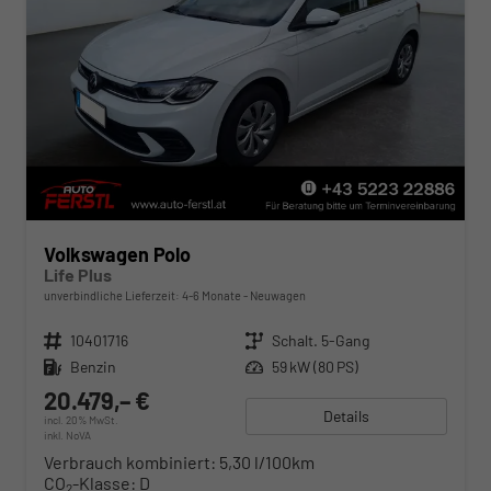
Volkswagen Polo
Life Plus
unverbindliche Lieferzeit: 4-6 Monate
Neuwagen
Fahrzeugnr.
10401716
Getriebe
Schalt. 5-Gang
Kraftstoff
Benzin
Leistung
59 kW (80 PS)
20.479,– €
Details
incl. 20% MwSt.
inkl. NoVA
Verbrauch kombiniert:
5,30 l/100km
CO
-Klasse:
D
2