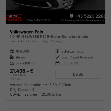
Volkswagen Polo
1.0 MPI 59kW (80 PS) 5-Gang-Schaltgetriebe
unverbindliche Lieferzeit:
7 Tage
Neuwagen
Fahrzeugnr.
10398691
Getriebe
Schaltgetriebe
Kraftstoff
Benzin
Außenfarbe
Grau, Ascot Grau uni
Leistung
59 kW (80 PS)
01.06.2026
21.496,– €
Details
incl. 20% MwSt.
inkl. NoVA
Verbrauch kombiniert:
5,50 l/100km
CO
-Klasse:
D
2
CO
-Emissionen:
125,00 g/km
2