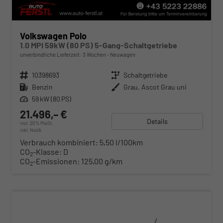
Volkswagen Polo
1.0 MPI 59kW (80 PS) 5-Gang-Schaltgetriebe
unverbindliche Lieferzeit:
3 Wochen
Neuwagen
Fahrzeugnr.
10398693
Getriebe
Schaltgetriebe
Kraftstoff
Benzin
Außenfarbe
Grau, Ascot Grau uni
Leistung
59 kW (80 PS)
21.496,– €
Details
incl. 20% MwSt.
inkl. NoVA
Verbrauch kombiniert:
5,50 l/100km
CO
-Klasse:
D
2
CO
-Emissionen:
125,00 g/km
2