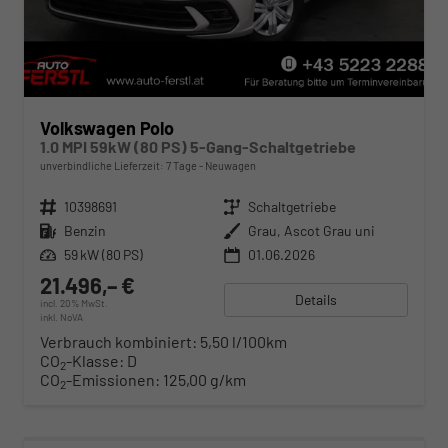
Volkswagen Polo
1.0 MPI 59kW (80 PS) 5-Gang-Schaltgetriebe
unverbindliche Lieferzeit:
7 Tage
Neuwagen
Fahrzeugnr.
10398691
Getriebe
Schaltgetriebe
Kraftstoff
Benzin
Außenfarbe
Grau, Ascot Grau uni
Leistung
59 kW (80 PS)
01.06.2026
21.496,– €
Details
incl. 20% MwSt.
inkl. NoVA
Verbrauch kombiniert:
5,50 l/100km
CO
-Klasse:
D
2
CO
-Emissionen:
125,00 g/km
2