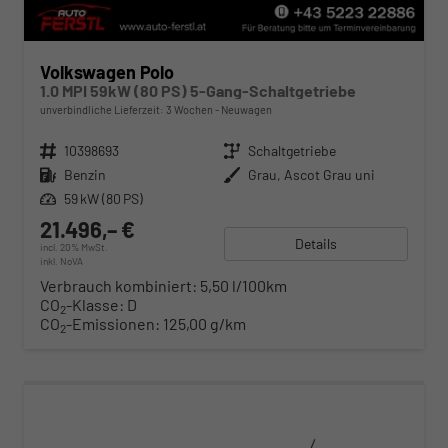
Volkswagen Polo
1.0 MPI 59kW (80 PS) 5-Gang-Schaltgetriebe
unverbindliche Lieferzeit:
3 Wochen
Neuwagen
Fahrzeugnr.
10398693
Getriebe
Schaltgetriebe
Kraftstoff
Benzin
Außenfarbe
Grau, Ascot Grau uni
Leistung
59 kW (80 PS)
21.496,– €
Details
incl. 20% MwSt.
inkl. NoVA
Verbrauch kombiniert:
5,50 l/100km
CO
-Klasse:
D
2
CO
-Emissionen:
125,00 g/km
2