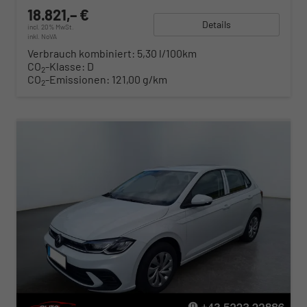
18.821,– €
Details
incl. 20% MwSt.
inkl. NoVA
Verbrauch kombiniert:
5,30 l/100km
CO
-Klasse:
D
2
CO
-Emissionen:
121,00 g/km
2