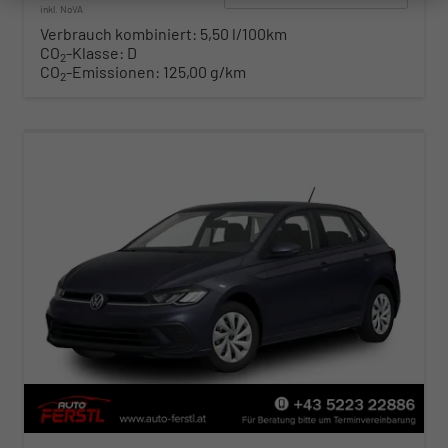
inkl. NoVA
Verbrauch kombiniert:
5,50 l/100km
CO
-Klasse:
D
2
CO
-Emissionen:
125,00 g/km
2