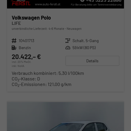
Volkswagen Polo
LIFE
unverbindliche Lieferzeit: 4-6 Monate
Neuwagen
Fahrzeugnr.
10401713
Getriebe
Schalt. 5-Gang
Kraftstoff
Benzin
Leistung
59 kW (80 PS)
20.422,– €
Details
incl. 20% MwSt.
inkl. NoVA
Verbrauch kombiniert:
5,30 l/100km
CO
-Klasse:
D
2
CO
-Emissionen:
121,00 g/km
2