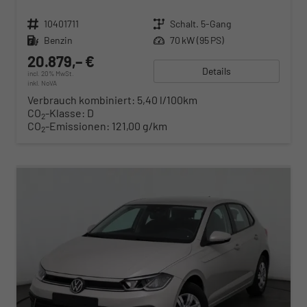
Fahrzeugnr.
10401711
Getriebe
Schalt. 5-Gang
Kraftstoff
Benzin
Leistung
70 kW (95 PS)
20.879,– €
Details
incl. 20% MwSt.
inkl. NoVA
Verbrauch kombiniert:
5,40 l/100km
CO
-Klasse:
D
2
CO
-Emissionen:
121,00 g/km
2