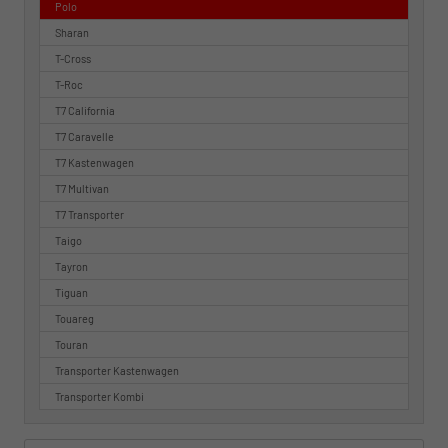
Polo
Sharan
T-Cross
T-Roc
T7 California
T7 Caravelle
T7 Kastenwagen
T7 Multivan
T7 Transporter
Taigo
Tayron
Tiguan
Touareg
Touran
Transporter Kastenwagen
Transporter Kombi