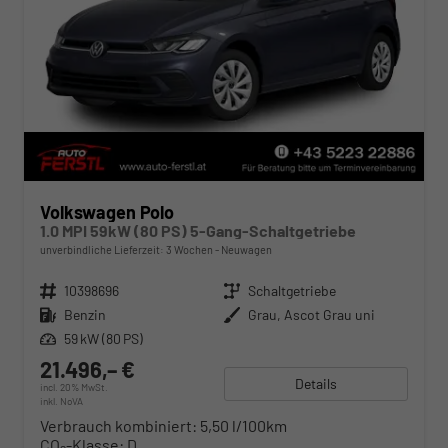
Volkswagen Polo
1.0 MPI 59kW (80 PS) 5-Gang-Schaltgetriebe
unverbindliche Lieferzeit:
3 Wochen
Neuwagen
Fahrzeugnr.
10398696
Getriebe
Schaltgetriebe
Kraftstoff
Benzin
Außenfarbe
Grau, Ascot Grau uni
Leistung
59 kW (80 PS)
21.496,– €
Details
incl. 20% MwSt.
inkl. NoVA
Verbrauch kombiniert:
5,50 l/100km
CO
-Klasse:
D