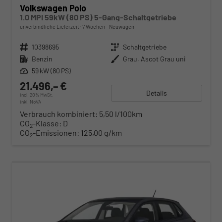
Volkswagen Polo
1.0 MPI 59kW (80 PS) 5-Gang-Schaltgetriebe
unverbindliche Lieferzeit:
7 Wochen
Neuwagen
Fahrzeugnr.
10398695
Getriebe
Schaltgetriebe
Kraftstoff
Benzin
Außenfarbe
Grau, Ascot Grau uni
Leistung
59 kW (80 PS)
21.496,– €
Details
incl. 20% MwSt.
inkl. NoVA
Verbrauch kombiniert:
5,50 l/100km
CO
-Klasse:
D
2
CO
-Emissionen:
125,00 g/km
2