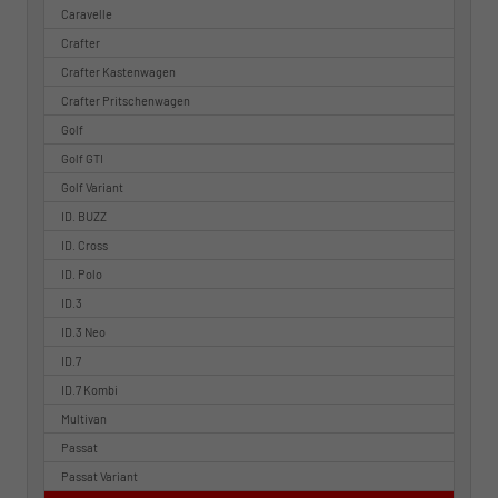
Caravelle
Crafter
Crafter Kastenwagen
Crafter Pritschenwagen
Golf
Golf GTI
Golf Variant
ID. BUZZ
ID. Cross
ID. Polo
ID.3
ID.3 Neo
ID.7
ID.7 Kombi
Multivan
Passat
Passat Variant