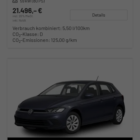
Leistung
59 kW (80 PS)
21.496,– €
Details
incl. 20% MwSt.
inkl. NoVA
Verbrauch kombiniert:
5,50 l/100km
CO
-Klasse:
D
2
CO
-Emissionen:
125,00 g/km
2