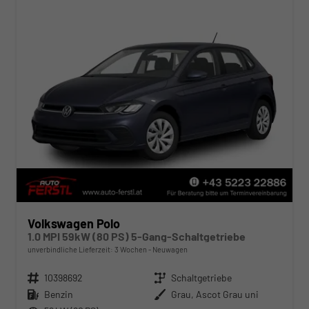
Volkswagen Polo
1.0 MPI 59kW (80 PS) 5-Gang-Schaltgetriebe
unverbindliche Lieferzeit:
3 Wochen
Neuwagen
Fahrzeugnr.
10398692
Getriebe
Schaltgetriebe
Kraftstoff
Benzin
Außenfarbe
Grau, Ascot Grau uni