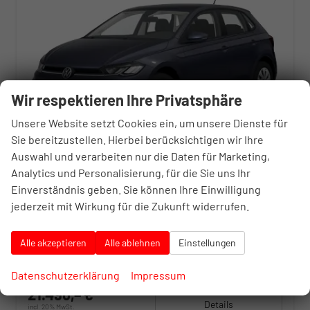
Wir respektieren Ihre Privatsphäre
Unsere Website setzt Cookies ein, um unsere Dienste für
Sie bereitzustellen. Hierbei berücksichtigen wir Ihre
Auswahl und verarbeiten nur die Daten für Marketing,
Analytics und Personalisierung, für die Sie uns Ihr
Volkswagen Polo
Einverständnis geben. Sie können Ihre Einwilligung
1.0 MPI 59kW (80 PS) 5-Gang-Schaltgetriebe
jederzeit mit Wirkung für die Zukunft widerrufen.
unverbindliche Lieferzeit:
3 Wochen
Neuwagen
Fahrzeugnr.
10398694
Getriebe
Schaltgetriebe
Alle akzeptieren
Alle ablehnen
Einstellungen
Kraftstoff
Benzin
Außenfarbe
Grau, Ascot Grau uni
Leistung
59 kW (80 PS)
Datenschutzerklärung
Impressum
21.496,– €
Details
incl. 20% MwSt.