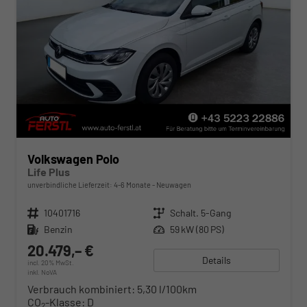
Volkswagen Polo
Life Plus
unverbindliche Lieferzeit: 4-6 Monate
Neuwagen
Fahrzeugnr.
10401716
Getriebe
Schalt. 5-Gang
Kraftstoff
Benzin
Leistung
59 kW (80 PS)
20.479,– €
Details
incl. 20% MwSt.
inkl. NoVA
Verbrauch kombiniert:
5,30 l/100km
CO
-Klasse:
D
2