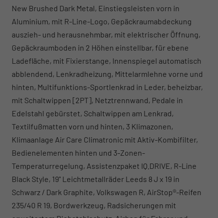
New Brushed Dark Metal, Einstiegsleisten vorn in
Aluminium, mit R-Line-Logo, Gepäckraumabdeckung
auszieh- und herausnehmbar, mit elektrischer Öffnung,
Gepäckraumboden in 2 Höhen einstellbar, für ebene
Ladefläche, mit Fixierstange, Innenspiegel automatisch
abblendend, Lenkradheizung, Mittelarmlehne vorne und
hinten, Multifunktions-Sportlenkrad in Leder, beheizbar,
mit Schaltwippen [2PT], Netztrennwand, Pedale in
Edelstahl gebürstet, Schaltwippen am Lenkrad,
Textilfußmatten vorn und hinten, 3 Klimazonen,
Klimaanlage Air Care Climatronic mit Aktiv-Kombifilter,
Bedienelementen hinten und 3-Zonen-
Temperaturregelung, Assistenzpaket IQ.DRIVE, R-Line
Black Style, 19'' Leichtmetallräder Leeds 8 J x 19 in
Schwarz / Dark Graphite, Volkswagen R, AirStop®-Reifen
235/40 R 19, Bordwerkzeug, Radsicherungen mit