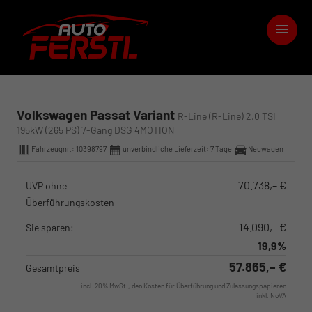
Volkswagen Passat Variant
R-Line (R-Line) 2.0 TSI
195kW (265 PS) 7-Gang DSG 4MOTION
Fahrzeugnr.:
10398797
unverbindliche Lieferzeit:
7 Tage
Neuwagen
70.738,– €
UVP ohne
Überführungskosten
14.090,– €
Sie sparen:
19,9%
57.865,– €
Gesamtpreis
incl. 20% MwSt., den Kosten für Überführung und Zulassungspapieren
inkl. NoVA