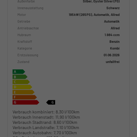
Außenfarbe
Silber, Oyster Silver (F0)
Innenausstattung
Schwarz
Motor
195 kW (265 PS), Automatik, Allrad
Getriebe
Automatik
Antriebsachse
Allrad
Hubraum
1.984 ccm
Kraftstoff
Benzin
Kategorie
Kombi
Erstzulassung
01.06.2026
Zustand
unfallfrei
Verbrauch kombiniert:
8,30 l/100km
Verbrauch Innenstadt:
11,90 l/100km
Verbrauch Stadtrand:
8,60 l/100km
Verbrauch Landstraße:
7,10 l/100km
Verbrauch Autobahn:
7,70 l/100km