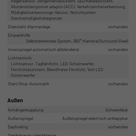
Regensensor, Berganfahrassistent, Spurhalteassistent,
Abstandstempomat adaptiv (ACC), Verkehrzeichenerkennung,
Müdigkeitserkennungs-Sensor, Notrufsystem,
Geschwindigkeitsbegrenzer
Diebstahl-Alarmanlage
vorhanden
Einparkhilfe
Selbstlenkendes System, 360°-Kamera (Surround View)
Innenspiegel automatisch abblendend
vorhanden
Lichttechnik
Lichtsensor, Tagfahrlicht, LED-Scheinwerfer,
Fernlichtassistent, Blendfreies Fernlicht, Voll-LED
Scheinwerfer
Start/Stop-Automatik
vorhanden
Außen
Anhängerkupplung
Schwenkbar
Außenspiegel
Außenspiegel elektrisch anklappbar
Dachreling
vorhanden
Gepäckraum-/Heckklappe