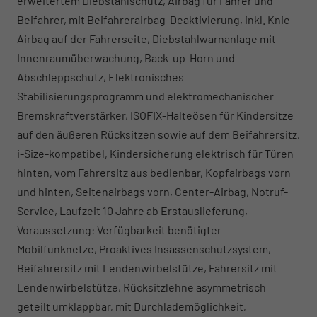
erweitertem Diebstahlschutz, Airbag für Fahrer und
Beifahrer, mit Beifahrerairbag-Deaktivierung, inkl. Knie-
Airbag auf der Fahrerseite, Diebstahlwarnanlage mit
Innenraumüberwachung, Back-up-Horn und
Abschleppschutz, Elektronisches
Stabilisierungsprogramm und elektromechanischer
Bremskraftverstärker, ISOFIX-Halteösen für Kindersitze
auf den äußeren Rücksitzen sowie auf dem Beifahrersitz,
i-Size-kompatibel, Kindersicherung elektrisch für Türen
hinten, vom Fahrersitz aus bedienbar, Kopfairbags vorn
und hinten, Seitenairbags vorn, Center-Airbag, Notruf-
Service, Laufzeit 10 Jahre ab Erstauslieferung,
Voraussetzung: Verfügbarkeit benötigter
Mobilfunknetze, Proaktives Insassenschutzsystem,
Beifahrersitz mit Lendenwirbelstütze, Fahrersitz mit
Lendenwirbelstütze, Rücksitzlehne asymmetrisch
geteilt umklappbar, mit Durchlademöglichkeit,