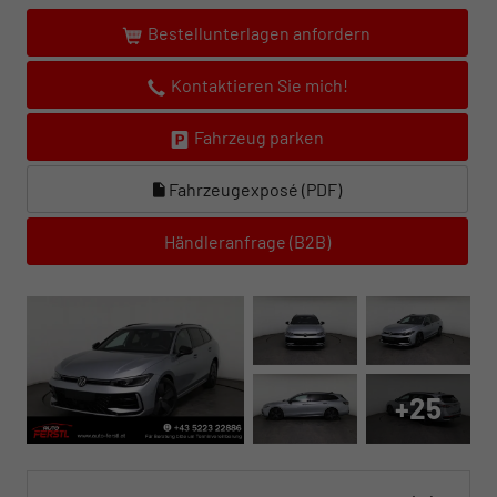
Bestellunterlagen anfordern
Kontaktieren Sie mich!
Fahrzeug parken
Fahrzeugexposé (PDF)
Händleranfrage (B2B)
+25