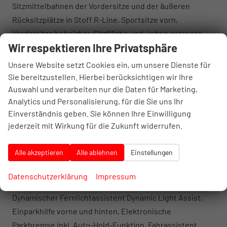
Sitzmittelbahnen der Vordersitze und der äußeren
Rücksitzplätze in Stoff R-Line, Sportsitze vorn,
Vordersitze beheizbar, Sitzfläche und -lehne getrennt
Wir respektieren Ihre Privatsphäre
einstellbar, Vordersitze mit Massageprogrammen,
ergoActive-Sitze vorn mit elektrischer Einstellung,
Unsere Website setzt Cookies ein, um unsere Dienste für
Memory, Komforteinstieg und verschiebbarer
Sie bereitzustellen. Hierbei berücksichtigen wir Ihre
Oberschenkelauflage, Kraftstofftank mit 66 l
Auswahl und verarbeiten nur die Daten für Marketing,
Analytics und Personalisierung, für die Sie uns Ihr
Fassungsvermögen, Easy Open & Close - Heckklappe mit
Einverständnis geben. Sie können Ihre Einwilligung
sensorgesteuerter Öffnung und Schließung, mit
jederzeit mit Wirkung für die Zukunft widerrufen.
Fernentriegelung, Abbiegebremsfunktion und
Ausweichunterstützung, Ablenkungs- und
Alle akzeptieren
Alle ablehnen
Einstellungen
Müdigkeitserkennung, Automatische Distanzregelung
ACC stop & go, Berganfahrassistent, Digital Cockpit Pro,
Datenschutzerklärung
Impressum
mehrfarbig, verschiedene Info-Profile wählbar,
Dynamischer Fernlichtassistent Dynamic Light Assist,
Einparkhilfe vorne und hinten, Elektronische
Parkbremse inkl. Auto-Hold-Funktion, Fahrassistent