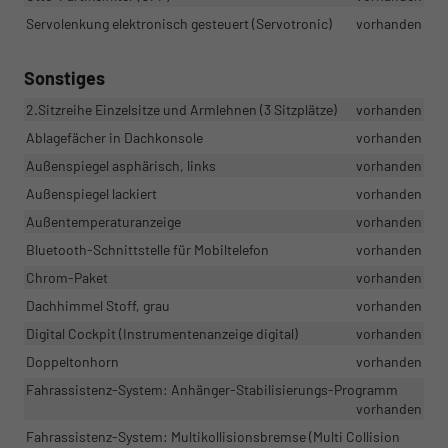
Servolenkung elektronisch gesteuert (Servotronic)
vorhanden
Sonstiges
2.Sitzreihe Einzelsitze und Armlehnen (3 Sitzplätze)
vorhanden
Ablagefächer in Dachkonsole
vorhanden
Außenspiegel asphärisch, links
vorhanden
Außenspiegel lackiert
vorhanden
Außentemperaturanzeige
vorhanden
Bluetooth-Schnittstelle für Mobiltelefon
vorhanden
Chrom-Paket
vorhanden
Dachhimmel Stoff, grau
vorhanden
Digital Cockpit (Instrumentenanzeige digital)
vorhanden
Doppeltonhorn
vorhanden
Fahrassistenz-System: Anhänger-Stabilisierungs-Programm
vorhanden
Fahrassistenz-System: Multikollisionsbremse (Multi Collision