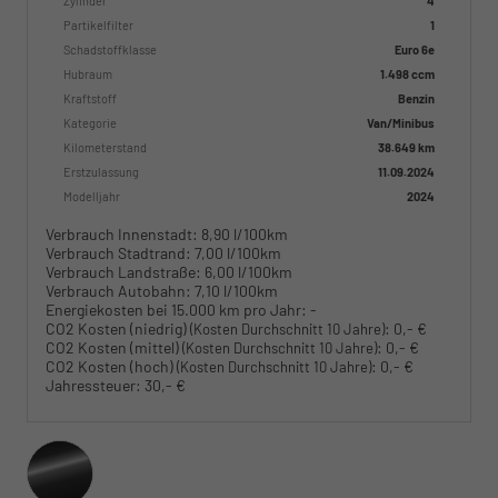
Zylinder
4
Partikelfilter
1
Schadstoffklasse
Euro 6e
Hubraum
1.498 ccm
Kraftstoff
Benzin
Kategorie
Van/Minibus
Kilometerstand
38.649 km
Erstzulassung
11.09.2024
Modelljahr
2024
Verbrauch Innenstadt:
8,90 l/100km
Verbrauch Stadtrand:
7,00 l/100km
Verbrauch Landstraße:
6,00 l/100km
Verbrauch Autobahn:
7,10 l/100km
Energiekosten bei 15.000 km pro Jahr:
-
CO2 Kosten (niedrig)
:
0,- €
(Kosten Durchschnitt 10 Jahre)
CO2 Kosten (mittel)
:
0,- €
(Kosten Durchschnitt 10 Jahre)
CO2 Kosten (hoch)
:
0,- €
(Kosten Durchschnitt 10 Jahre)
Jahressteuer:
30,- €