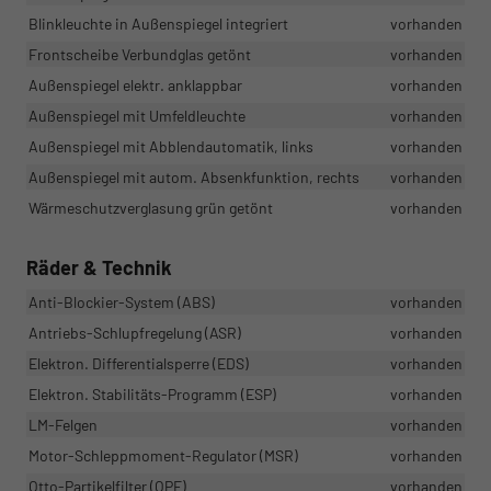
Blinkleuchte in Außenspiegel integriert
vorhanden
Frontscheibe Verbundglas getönt
vorhanden
Außenspiegel elektr. anklappbar
vorhanden
Außenspiegel mit Umfeldleuchte
vorhanden
Außenspiegel mit Abblendautomatik, links
vorhanden
Außenspiegel mit autom. Absenkfunktion, rechts
vorhanden
Wärmeschutzverglasung grün getönt
vorhanden
Räder & Technik
Anti-Blockier-System (ABS)
vorhanden
Antriebs-Schlupfregelung (ASR)
vorhanden
Elektron. Differentialsperre (EDS)
vorhanden
Elektron. Stabilitäts-Programm (ESP)
vorhanden
LM-Felgen
vorhanden
Motor-Schleppmoment-Regulator (MSR)
vorhanden
Otto-Partikelfilter (OPF)
vorhanden