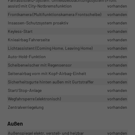
Fahrassistenz-System: Umfeldbeobachtungssystem (Front
assist) mit City-Notbremsfunktion
vorhanden
Frontkamera (Multifunktionskamera Frontscheibe)
vorhanden
Insassen-Schutzsystem proaktiv
vorhanden
Keyless-Start
vorhanden
Knieairbag Fahrerseite
vorhanden
Lichtassistent (Coming Home, Leaving Home)
vorhanden
Auto-Hold-Funktion
vorhanden
Scheibenwischer mit Regensensor
vorhanden
Seitenairbag vorn mit Kopf-Airbag-Einheit
vorhanden
Sicherheitsgurte hinten außen mit Gurtstraffer
vorhanden
Start/Stop-Anlage
vorhanden
Wegfahrsperre (elektronisch)
vorhanden
Zentralverriegelung
vorhanden
Außen
Außenspiegel elektr. verstell- und heizbar
vorhanden