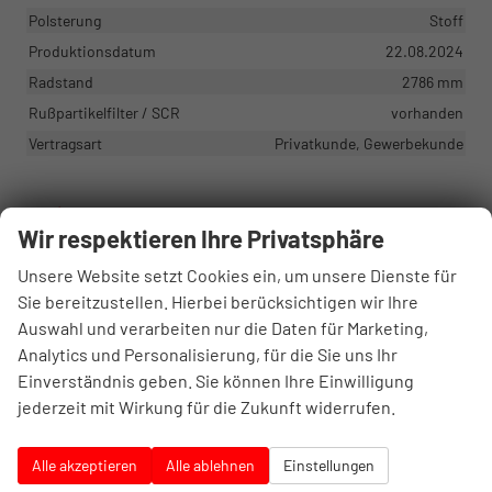
Polsterung
Stoff
Produktionsdatum
22.08.2024
Radstand
2786 mm
Rußpartikelfilter / SCR
vorhanden
Vertragsart
Privatkunde, Gewerbekunde
Serienausstattungen
Wir respektieren Ihre Privatsphäre
Innen
Unsere Website setzt Cookies ein, um unsere Dienste für
Fensterheber elektrisch vorn und hinten
vorhanden
Sie bereitzustellen. Hierbei berücksichtigen wir Ihre
Isofix-Aufnahmen für Kindersitz an Rücksitz
vorhanden
Auswahl und verarbeiten nur die Daten für Marketing,
Analytics und Personalisierung, für die Sie uns Ihr
Mittelarmlehne vorn höhen-/längsverstellbar
vorhanden
Einverständnis geben. Sie können Ihre Einwilligung
jederzeit mit Wirkung für die Zukunft widerrufen.
Infotainment & Kommunikation
Multimedia-Schnittstelle 2 x USB (Typ C) vorn
vorhanden
Alle akzeptieren
Alle ablehnen
Einstellungen