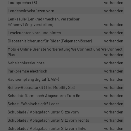
Lautsprecher (8)
vorhanden
Lendenwirbelstützen vorn
vorhanden
Lenksäule (Lenkrad) mechan. verstellbar,
Höhen-/Längsverstellung
vorhanden
Leseleuchten vorn und hinten
vorhanden
Diebstahlsicherung für Räder (Felgenschlösser)
vorhanden
Mobile Online Dienste Vorbereitung We Connect und We Connect
Plus
vorhanden
Nebelschlussleuchte
vorhanden
Parkbremse elektrisch
vorhanden
Radioempfang digital (DAB+)
vorhanden
Reifen-Reparaturkit (Tire Mobility Set)
vorhanden
Schadstoffarm nach Abgasnorm Euro 6e
vorhanden
Schalt-/Wählhebelgriff Leder
vorhanden
Schublade / Ablagefach unter Sitze vorn
vorhanden
Schublade / Ablagefach unter Sitz vorn rechts
vorhanden
Schublade / Ablagefach unter Sitz vorn links
vorhanden