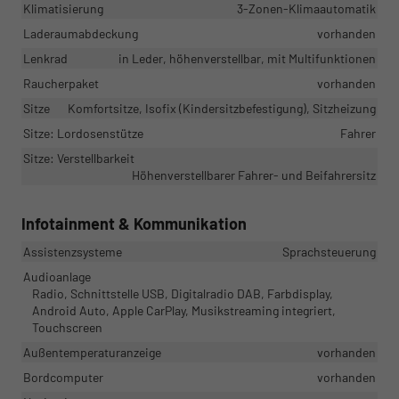
Klimatisierung
3-Zonen-Klimaautomatik
Laderaumabdeckung
vorhanden
Lenkrad
in Leder, höhenverstellbar, mit Multifunktionen
Raucherpaket
vorhanden
Sitze
Komfortsitze, Isofix (Kindersitzbefestigung), Sitzheizung
Sitze: Lordosenstütze
Fahrer
Sitze: Verstellbarkeit
Höhenverstellbarer Fahrer- und Beifahrersitz
Infotainment & Kommunikation
Assistenzsysteme
Sprachsteuerung
Audioanlage
Radio, Schnittstelle USB, Digitalradio DAB, Farbdisplay,
Android Auto, Apple CarPlay, Musikstreaming integriert,
Touchscreen
Außentemperaturanzeige
vorhanden
Bordcomputer
vorhanden