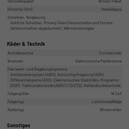
Herstellerpaket
Winter-Paket
Hintertür (Art)
Heckklappe
Scheiben, Verglasung
Getönte Scheiben, Privacy Glass (Heckscheibe und hintere
Seitenscheiben abgedunkelt), Wärmeschutzglas
Räder & Technik
Antriebsachse
Frontantrieb
Bremsen
Elektronische Parkbremse
Fahrwerk- und Regelungssysteme
Antiblockiersystem (ABS), Antischlupfregelung (ASR),
Differentialsperre (ASD), Elektronisches Stabilitäts-Programm
(ESP), Traktionskontrolle (ASR/CTS/ETS), Reifendruckkontrolle
Felgengröße
16 Zoll
Felgentyp
Leichtmetallfelge
Reifentyp
Winterreifen
Sonstiges