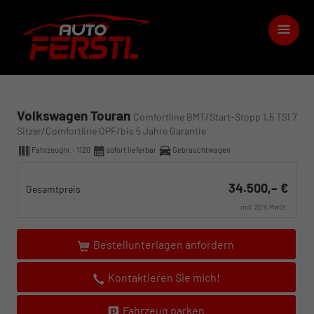
Volkswagen Touran
Comfortline BMT/Start-Stopp 1.5 TSI 7
Sitzer/Comfortline OPF/bis 5 Jahre Garantie
Fahrzeugnr.:
1120
sofort lieferbar
Gebrauchtwagen
34.500,– €
Gesamtpreis
incl. 20% MwSt.
Bestellunterlagen anfordern
Kontaktieren Sie mich!
Fahrzeug parken