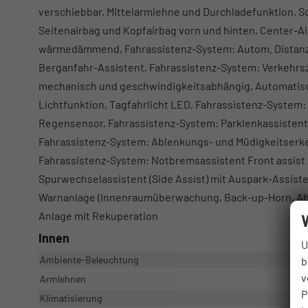
verschiebbar, Mittelarmlehne und Durchladefunktion, S
Seitenairbag und Kopfairbag vorn und hinten, Center-Ai
wärmedämmend, Fahrassistenz-System: Autom. Distanzr
Berganfahr-Assistent, Fahrassistenz-System: Verkehrs
mechanisch und geschwindigkeitsabhängig, Automatisc
Lichtfunktion, Tagfahrlicht LED, Fahrassistenz-System: 
Regensensor, Fahrassistenz-System: Parklenkassistent (P
Fahrassistenz-System: Ablenkungs- und Müdigkeitserk
Fahrassistenz-System: Notbremsassistent Front assist
Spurwechselassistent (Side Assist) mit Auspark-Assist
Warnanlage (Innenraumüberwachung, Back-up-Horn, Abs
Anlage mit Rekuperation
Innen
U
Ambiente-Beleuchtung
b
v
Armlehnen
P
Klimatisierung