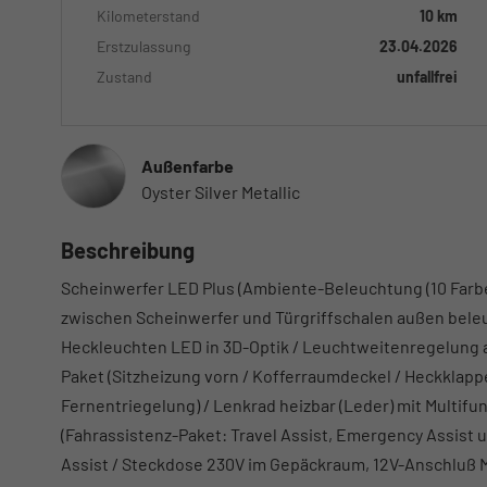
Kilometerstand
10 km
Erstzulassung
23.04.2026
Zustand
unfallfrei
Außenfarbe
Oyster Silver Metallic
Beschreibung
Scheinwerfer LED Plus (Ambiente-Beleuchtung (10 Farbe
zwischen Scheinwerfer und Türgriffschalen außen beleuc
Heckleuchten LED in 3D-Optik / Leuchtweitenregelung 
Paket (Sitzheizung vorn / Kofferraumdeckel / Heckklappe
Fernentriegelung) / Lenkrad heizbar (Leder) mit Multifu
(Fahrassistenz-Paket: Travel Assist, Emergency Assist 
Assist / Steckdose 230V im Gepäckraum, 12V-Anschluß M