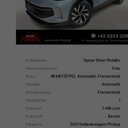
Außenfarbe
Oyster Silver Metallic
Innenausstattung
Grau
Motor
96 kW (131 PS), Automatik, Frontantrieb
Getriebe
Automatik
Antriebsachse
Frontantrieb
Partikelfilter
1
Hubraum
1.498 ccm
Kraftstoff
Benzin
Kategorie
SUV/Geländewagen/Pickup