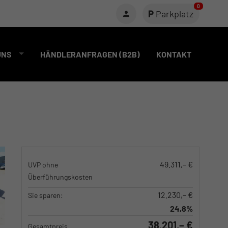
0
Parkplatz
UNS
HÄNDLERANFRAGEN (B2B)
KONTAKT
49.311,– €
UVP ohne
Überführungskosten
12.230,– €
Sie sparen:
24,8%
38.201,– €
Gesamtpreis