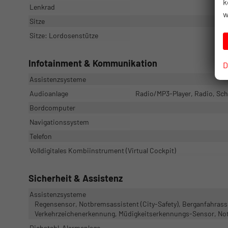
k
Lenkrad
w
Sitze
Sitze: Lordosenstütze
Infotainment & Kommunikation
D
Assistenzsysteme
Audioanlage
Radio/MP3-Player, Radio, Schn
Bordcomputer
Navigationssystem
Telefon
Volldigitales Kombiinstrument (Virtual Cockpit)
Sicherheit & Assistenz
Assistenzsysteme
Regensensor, Notbremsassistent (City-Safety), Berganfahrass
Verkehrzeichenerkennung, Müdigkeitserkennungs-Sensor, No
Diebstahl-Alarmanlage