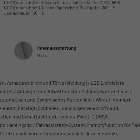
CO2 Kosten (mittel)
:
2.842,88 €
(Kosten Durchschnitt 10 Jahre)
CO2 Kosten (hoch)
:
4.389,- €
(Kosten Durchschnitt 10 Jahre)
Jahressteuer:
110,- €
Innenausstattung
Innenausstattung
Grau
n, Armaturenbrett und Türverkleidung) / LED Lichtleiste
htet / Abbiege- und Allwetterlicht / Schlechtwetter-Licht /
automatisch und Dynamisches Kurvenlicht), Winter-Komfort-
 elektr. betätigt (Schließen, sensorgesteuert öffnend,
nktion und Schaltfunktion), Technik-Paket IQ.DRIVE
und Lane Assist / Fahrassistenz-System: Memoryfunktion für Par
ittelkonsole vorn / Umgebungsansicht Area View inkl.