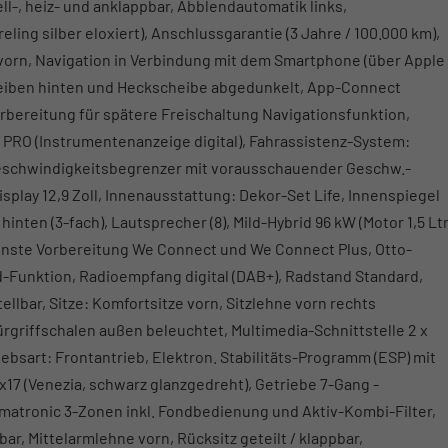
l-, heiz- und anklappbar, Abblendautomatik links,
ing silber eloxiert), Anschlussgarantie (3 Jahre / 100.000 km),
vorn, Navigation in Verbindung mit dem Smartphone (über Apple
nscheiben hinten und Heckscheibe abgedunkelt, App-Connect
orbereitung für spätere Freischaltung Navigationsfunktion,
it PRO (Instrumentenanzeige digital), Fahrassistenz-System:
schwindigkeitsbegrenzer mit vorausschauender Geschw.-
lay 12,9 Zoll, Innenausstattung: Dekor-Set Life, Innenspiegel
nten (3-fach), Lautsprecher (8), Mild-Hybrid 96 kW (Motor 1,5 Ltr
Dienste Vorbereitung We Connect und We Connect Plus, Otto-
ld-Funktion, Radioempfang digital (DAB+), Radstand Standard,
ellbar, Sitze: Komfortsitze vorn, Sitzlehne vorn rechts
rgriffschalen außen beleuchtet, Multimedia-Schnittstelle 2 x
iebsart: Frontantrieb, Elektron. Stabilitäts-Programm (ESP) mit
17 (Venezia, schwarz glanzgedreht), Getriebe 7-Gang -
matronic 3-Zonen inkl. Fondbedienung und Aktiv-Kombi-Filter,
ar, Mittelarmlehne vorn, Rücksitz geteilt / klappbar,