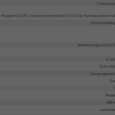
Frontantri
ts-Programm (ESP), Traktionskontrolle (ASR/CTS/ETS), Reifendruckkontrol
Leichtmetallfel
Verbrennungsmotor (IC
5-tür
23.04.20
Fahrzeuggarant
Gr
Metall
1598 
vorhand