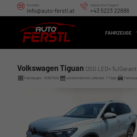
Kontakt
Haben Sie Fragen?
info@auto-ferstl.at
+43 5223 22886
FAHRZEUGE
Volkswagen Tiguan
DSG LED+ 5JGarant
Fahrzeugnr.:
10397309
unverbindliche Lieferzeit:
7 Tage
Fahrzeu