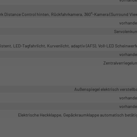
ark Distance Control hinten, Rückfahrkamera, 360°-Kamera (Surround Vie
vorhand
Servolenku
istent, LED-Tagfahrlicht, Kurvenlicht, adaptiv (AFS), Voll-LED Scheinwerf
vorhand
Zentralverriegelu
Außenspiegel elektrisch verstellb
vorhand
vorhand
Elektrische Heckklappe, Gepäckraumklappe automatisch betäti