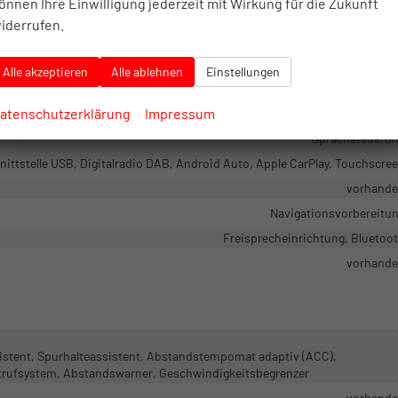
önnen Ihre Einwilligung jederzeit mit Wirkung für die Zukunft
in Leder, mit Multifunktionen, mit Lenkradheizung, mit Schaltwipp
iderrufen.
Isofix (Kindersitzbefestigung), Sitzheizu
Fahr
Alle akzeptieren
Alle ablehnen
Einstellungen
atenschutzerklärung
Impressum
Sprachsteueru
ittstelle USB, Digitalradio DAB, Android Auto, Apple CarPlay, Touchscre
vorhand
Navigationsvorbereitu
Freisprecheinrichtung, Bluetoo
vorhand
istent, Spurhalteassistent, Abstandstempomat adaptiv (ACC),
trufsystem, Abstandswarner, Geschwindigkeitsbegrenzer
vorhand