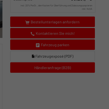
incl. 20% MwSt., den Kosten für Überführung und Zulassungspapieren
inkl. NoVA
Bestellunterlagen anfordern
Kontaktieren Sie mich!
Fahrzeug parken
Fahrzeugexposé (PDF)
Händleranfrage (B2B)