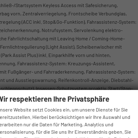
chließ-/Startsystem Keyless Access mit Safesicherung,
rbag vorn, Zentralverriegelung, Frontscheibe Verbundglas,
egelung (ACC inkl. Stop&Go-Funktion), Fahrassistenz-System:
zeichenerkennung, Notrufsystem, Servolenkung elektro-
he Fahrlichtschaltung mit Leaving Home / Coming-Home-
Fernlichtregulierung (Light Assist), Scheibenwischer mit
ark Assist Plus) inkl. Einparkhilfe vorn und hinten,
ennung, Fahrassistenz-System: Kreuzungs-Assistent,
 mit Fußgänger- und Fahrraderkennung, Fahrassistenz-System:
ent und Ausstiegswarnung, Reifenkontroll-Anzeige, Diebstahl-
chleppschutz), Insassen-Schutzsystem proaktiv, Start/Stop-
Wir respektieren Ihre Privatsphäre
nsere Website setzt Cookies ein, um unsere Dienste für Sie
vorhand
ereitzustellen. Hierbei berücksichtigen wir Ihre Auswahl und
erarbeiten nur die Daten für Marketing, Analytics und
Mittelarmleh
ersonalisierung, für die Sie uns Ihr Einverständnis geben. Sie
Klimaautomat