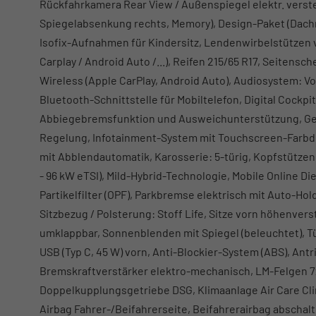
Rückfahrkamera Rear View / Außenspiegel elektr. verstel
Spiegelabsenkung rechts, Memory), Design-Paket (Dachrel
Isofix-Aufnahmen für Kindersitz, Lendenwirbelstützen 
Carplay / Android Auto /...), Reifen 215/65 R17, Seite
Wireless (Apple CarPlay, Android Auto), Audiosystem: V
Bluetooth-Schnittstelle für Mobiltelefon, Digital Cockp
Abbiegebremsfunktion und Ausweichunterstützung, Ge
Regelung, Infotainment-System mit Touchscreen-Farbdisp
mit Abblendautomatik, Karosserie: 5-türig, Kopfstützen hi
- 96 kW eTSI), Mild-Hybrid-Technologie, Mobile Online 
Partikelfilter (OPF), Parkbremse elektrisch mit Auto-Ho
Sitzbezug / Polsterung: Stoff Life, Sitze vorn höhenverst
umklappbar, Sonnenblenden mit Spiegel (beleuchtet), Tü
USB (Typ C, 45 W) vorn, Anti-Blockier-System (ABS), Antr
Bremskraftverstärker elektro-mechanisch, LM-Felgen 7x
Doppelkupplungsgetriebe DSG, Klimaanlage Air Care Cli
Airbag Fahrer-/Beifahrerseite, Beifahrerairbag abschaltb