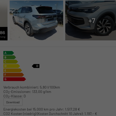
+7
Verbrauch kombiniert:
5,80 l/100km
CO
-Emissionen:
133,00 g/km
2
CO
-Klasse:
D
2
Download
Energiekosten bei 15.000 km pro Jahr:
1.517,28 €
CO2 Kosten (niedrig)
:
1.197,- €
(Kosten Durchschnitt 10 Jahre)