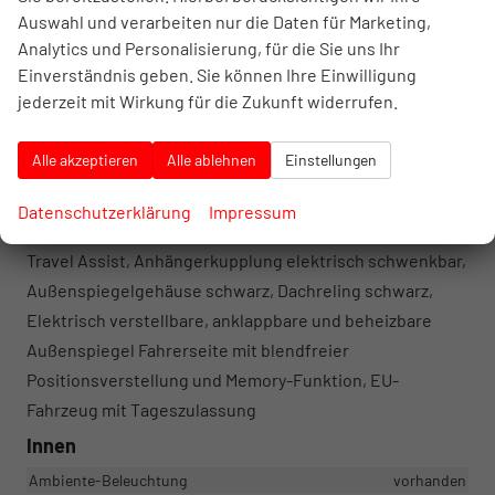
Auswahl und verarbeiten nur die Daten für Marketing,
pneumatischer Verstellung, Vordersitze mit
Analytics und Personalisierung, für die Sie uns Ihr
Höhenverstellung, ergoActive-Sitz auf der Fahrerseite,
Einverständnis geben. Sie können Ihre Einwilligung
360° Umgebungskameras , Adaptive
jederzeit mit Wirkung für die Zukunft widerrufen.
Geschwindigkeitsregelung (ACC), Ausparkassistent,
Berganfahrhilfe, Digital Cockpit PRO, Einparkhilfe vorne
Alle akzeptieren
Alle ablehnen
Einstellungen
und hinten, Fahrprofilauswahl, Head-up-Display,
Müdigkeitserkennung, Park Assist Pro, Regensensor,
Datenschutzerklärung
Impressum
Schlüsselloses Zugangssystem, Spurwechselassistent,
Travel Assist, Anhängerkupplung elektrisch schwenkbar,
Außenspiegelgehäuse schwarz, Dachreling schwarz,
Elektrisch verstellbare, anklappbare und beheizbare
Außenspiegel Fahrerseite mit blendfreier
Positionsverstellung und Memory-Funktion, EU-
Fahrzeug mit Tageszulassung
Innen
Ambiente-Beleuchtung
vorhanden