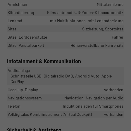
Armlehnen
Mittelarmlehne
Klimatisierung
Klimaautomatik, 3-Zonen-Klimaautomatik
Lenkrad
mit Multifunktionen, mit Lenkradheizung
Sitze
Sitzheizung, Sportsitze
Sitze: Lordosenstütze
Fahrer
Sitze: Verstellbarkeit
Höhenverstellbarer Fahrersitz
Infotainment & Kommunikation
Audioanlage
Schnittstelle USB, Digitalradio DAB, Android Auto, Apple
CarPlay
Head-up-Display
vorhanden
Navigationssystem
Navigation, Navigation per Audio
Telefon
Induktionsladen für Smartphones
Volldigitales Kombiinstrument (Virtual Cockpit)
vorhanden
Sicherheit & Assistenz