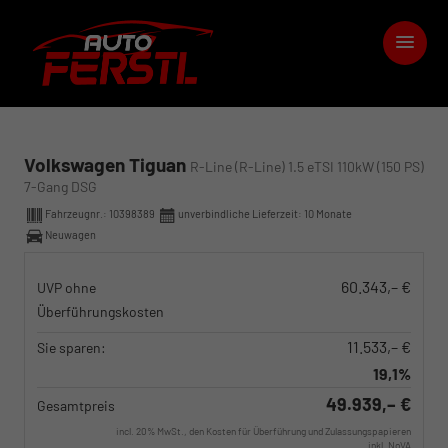
Volkswagen Tiguan
R-Line (R-Line) 1.5 eTSI 110kW (150 PS)
7-Gang DSG
Fahrzeugnr.:
10398389
unverbindliche Lieferzeit:
10 Monate
Neuwagen
60.343,– €
UVP ohne
Überführungskosten
11.533,– €
Sie sparen:
19,1%
49.939,– €
Gesamtpreis
incl. 20% MwSt., den Kosten für Überführung und Zulassungspapieren
inkl. NoVA