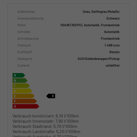
Außenfarbe
Grau, Delfingrau Metallic
Innenausstattung
Schwarz
Motor
110 kW (150 PS), Automatik, Frontantrieb
Getriebe
Automatik
Antriebsachse
Frontantrieb
Hubraum
1.498 ccm
Kraftstoff
Benzin
Kategorie
SUV/Geländewagen/Pickup
Zustand
unfallfrei
Verbrauch kombiniert:
6,10 l/100km
Verbrauch Innenstadt:
7,90 l/100km
Verbrauch Stadtrand:
5,70 l/100km
Verbrauch Landstraße:
5,20 l/100km
Verbrauch Autobahn:
6,30 l/100km