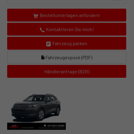
Bestellunterlagen anfordern
Kontaktieren Sie mich!
Fahrzeug parken
Fahrzeugexposé (PDF)
Händleranfrage (B2B)