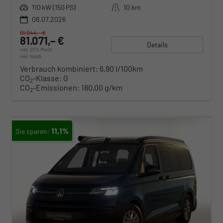
Leistung
110 kW (150 PS)
Kilometerstand
10 km
08.07.2026
91.044,– €
81.071,– €
Details
incl. 20% MwSt.
inkl. NoVA
Verbrauch kombiniert:
6,90 l/100km
CO
-Klasse:
G
2
CO
-Emissionen:
180,00 g/km
2
11,1%