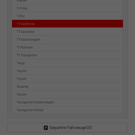
Sharan
T-Cross
T-Roc
T7 California
T7 Caravelle
T7 Kastenwagen
T7 Multivan
T7 Transporter
Taigo
Tayron
Tiguan
Touareg
Touran
Transporter Kastenwagen
Transporter Kombi
Geparkte Fahrzeuge (
0
)