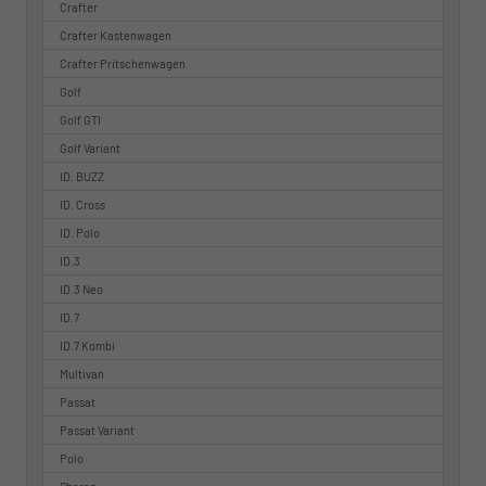
Crafter
Crafter Kastenwagen
Crafter Pritschenwagen
Golf
Golf GTI
Golf Variant
ID. BUZZ
ID. Cross
ID. Polo
ID.3
ID.3 Neo
ID.7
ID.7 Kombi
Multivan
Passat
Passat Variant
Polo