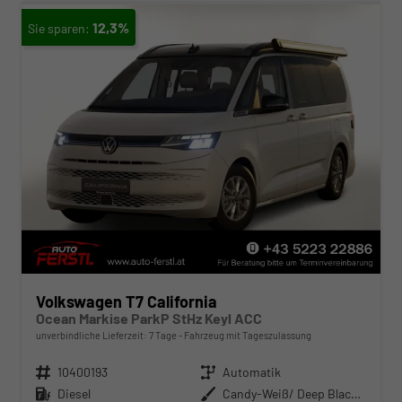
12,3%
Volkswagen T7 California
Ocean Markise ParkP StHz Keyl ACC
unverbindliche Lieferzeit:
7 Tage
Fahrzeug mit Tageszulassung
Fahrzeugnr.
10400193
Getriebe
Automatik
Kraftstoff
Diesel
Außenfarbe
Candy-Weiß/ Deep Black Perleffek