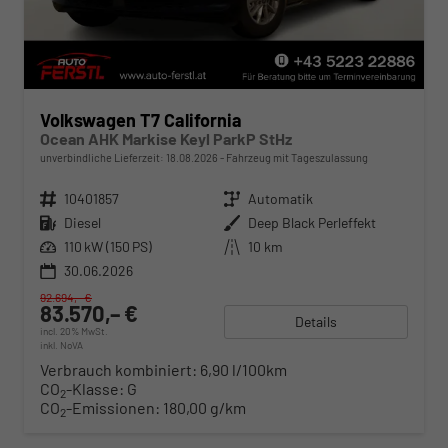
Volkswagen T7 California
Ocean AHK Markise Keyl ParkP StHz
unverbindliche Lieferzeit:
18.08.2026
Fahrzeug mit Tageszulassung
Fahrzeugnr.
10401857
Getriebe
Automatik
Kraftstoff
Diesel
Außenfarbe
Deep Black Perleffekt
Leistung
110 kW (150 PS)
Kilometerstand
10 km
30.06.2026
92.694,– €
83.570,– €
Details
incl. 20% MwSt.
inkl. NoVA
Verbrauch kombiniert:
6,90 l/100km
CO
-Klasse:
G
2
CO
-Emissionen:
180,00 g/km
2