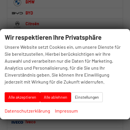
BMW
BYD
Citroën
Cupra
Wir respektieren Ihre Privatsphäre
Dacia
Unsere Website setzt Cookies ein, um unsere Dienste für
Sie bereitzustellen. Hierbei berücksichtigen wir Ihre
DS Automobiles
Auswahl und verarbeiten nur die Daten für Marketing,
Fiat
Analytics und Personalisierung, für die Sie uns Ihr
Einverständnis geben. Sie können Ihre Einwilligung
Ford
jederzeit mit Wirkung für die Zukunft widerrufen.
Foton
Alle akzeptieren
Alle ablehnen
Einstellungen
Honda
Datenschutzerklärung
Impressum
Hyundai
Iveco