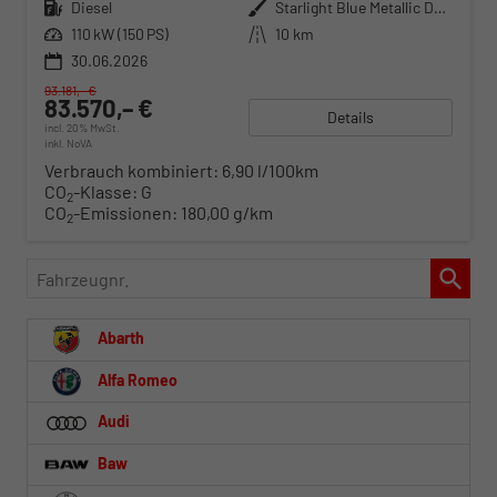
Kraftstoff
Diesel
Außenfarbe
Starlight Blue Metallic Deep Bla
Leistung
110 kW (150 PS)
Kilometerstand
10 km
30.06.2026
93.181,– €
83.570,– €
Details
incl. 20% MwSt.
inkl. NoVA
Verbrauch kombiniert:
6,90 l/100km
CO
-Klasse:
G
2
CO
-Emissionen:
180,00 g/km
2
Fahrzeugnr.
Abarth
Alfa Romeo
Audi
Baw