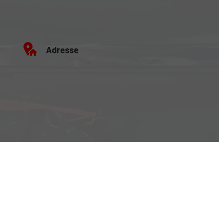
Adresse
Büro:
Brockenweg 2, 6060 Hall in Tirol
Fahrzeugausstellung:
Siberweg 7 (Magazin Hall), 6060 Hall in Tirol
Öffnungszeiten