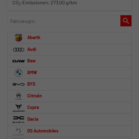
CO
-Emissionen:
273,00 g/km
2
Fahrzeugnr.
Abarth
Audi
Baw
BMW
BYD
Citroën
Cupra
Dacia
DS Automobiles