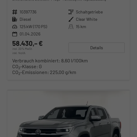
Fahrzeugnr.
10397736
Getriebe
Schaltgetriebe
Kraftstoff
Diesel
Außenfarbe
Clear White
Leistung
125 kW (170 PS)
Kilometerstand
15 km
01.04.2026
58.430,– €
Details
incl. 20% MwSt.
inkl. NoVA
Verbrauch kombiniert:
8,60 l/100km
CO
-Klasse:
G
2
CO
-Emissionen:
225,00 g/km
2