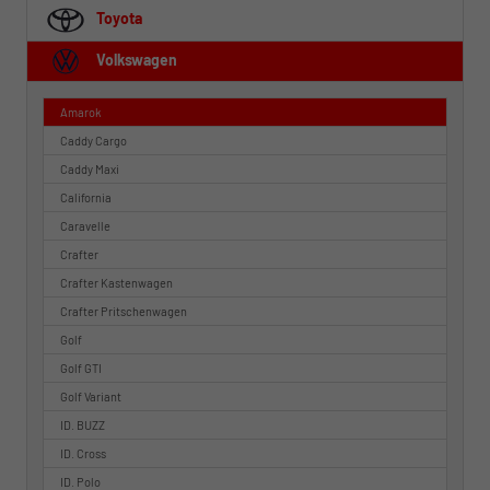
Toyota
Volkswagen
Amarok
Caddy Cargo
Caddy Maxi
California
Caravelle
Crafter
Crafter Kastenwagen
Crafter Pritschenwagen
Golf
Golf GTI
Golf Variant
ID. BUZZ
ID. Cross
ID. Polo