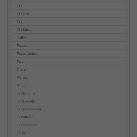
ID.3
ID.3 Neo
ID.7
ID.7 Kombi
Multivan
Passat
Passat Variant
Polo
Sharan
T-Cross
T-Roc
T7 California
T7 Caravelle
T7 Kastenwagen
T7 Multivan
T7 Transporter
Taigo