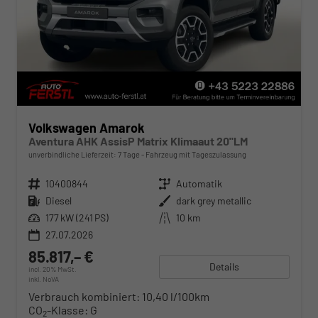
Volkswagen Amarok
Aventura AHK AssisP Matrix Klimaaut 20"LM
unverbindliche Lieferzeit:
7 Tage
Fahrzeug mit Tageszulassung
Fahrzeugnr.
10400844
Getriebe
Automatik
Kraftstoff
Diesel
Außenfarbe
dark grey metallic
Leistung
177 kW (241 PS)
Kilometerstand
10 km
27.07.2026
85.817,– €
Details
incl. 20% MwSt.
inkl. NoVA
Verbrauch kombiniert:
10,40 l/100km
CO
-Klasse:
G
2