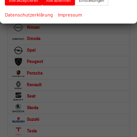
Alle akzeptieren
Alle ablehnen
Einstellungen
MG
Datenschutzerklärung
Impressum
Mitsubishi
Nissan
Omoda
Opel
Peugeot
Porsche
Renault
Seat
Skoda
Suzuki
Tesla