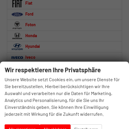
Fiat
Ford
Foton
Honda
Hyundai
Iveco
Jaecoo
Wir respektieren Ihre Privatsphäre
Jeep
Unsere Website setzt Cookies ein, um unsere Dienste für
Sie bereitzustellen. Hierbei berücksichtigen wir Ihre
Kia
Auswahl und verarbeiten nur die Daten für Marketing,
Analytics und Personalisierung, für die Sie uns Ihr
Lynk & Co
Einverständnis geben. Sie können Ihre Einwilligung
MAN
jederzeit mit Wirkung für die Zukunft widerrufen.
Mercedes-Benz