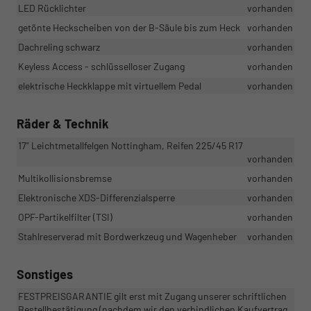
LED Rücklichter
vorhanden
getönte Heckscheiben von der B-Säule bis zum Heck
vorhanden
Dachreling schwarz
vorhanden
Keyless Access - schlüsselloser Zugang
vorhanden
elektrische Heckklappe mit virtuellem Pedal
vorhanden
Räder & Technik
17" Leichtmetallfelgen Nottingham, Reifen 225/45 R17
vorhanden
Multikollisionsbremse
vorhanden
Elektronische XDS-Differenzialsperre
vorhanden
OPF-Partikelfilter (TSI)
vorhanden
Stahlreserverad mit Bordwerkzeug und Wagenheber
vorhanden
Sonstiges
FESTPREISGARANTIE gilt erst mit Zugang unserer schriftlichen
Bestellbestätigung (nachdem wir den verbindlichen Kaufvertrag