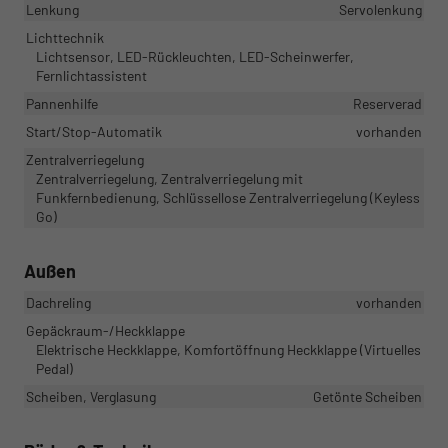
Lenkung
Servolenkung
Lichttechnik
Lichtsensor, LED-Rückleuchten, LED-Scheinwerfer,
Fernlichtassistent
Pannenhilfe
Reserverad
Start/Stop-Automatik
vorhanden
Zentralverriegelung
Zentralverriegelung, Zentralverriegelung mit
Funkfernbedienung, Schlüssellose Zentralverriegelung (Keyless
Go)
Außen
Dachreling
vorhanden
Gepäckraum-/Heckklappe
Elektrische Heckklappe, Komfortöffnung Heckklappe (Virtuelles
Pedal)
Scheiben, Verglasung
Getönte Scheiben