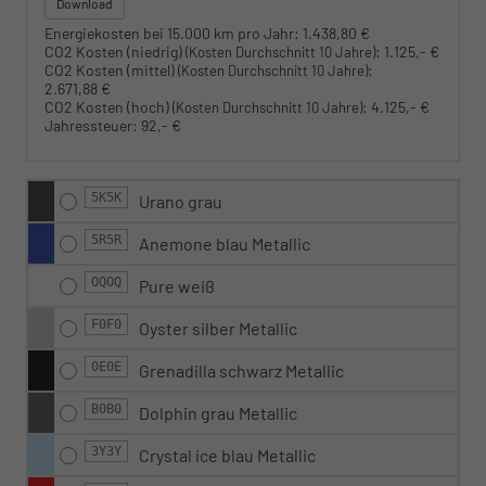
Download
Energiekosten bei 15.000 km pro Jahr:
1.438,80 €
CO2 Kosten (niedrig)
:
1.125,- €
(Kosten Durchschnitt 10 Jahre)
CO2 Kosten (mittel)
:
(Kosten Durchschnitt 10 Jahre)
2.671,88 €
CO2 Kosten (hoch)
:
4.125,- €
(Kosten Durchschnitt 10 Jahre)
Jahressteuer:
92,- €
5K5K
Urano grau
5R5R
Anemone blau Metallic
OQOQ
Pure weiß
F0F0
Oyster silber Metallic
0E0E
Grenadilla schwarz Metallic
B0B0
Dolphin grau Metallic
3Y3Y
Crystal ice blau Metallic