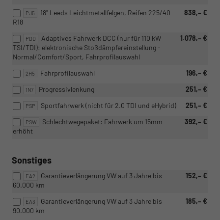
18" Leeds Leichtmetallfelgen, Reifen 225/40
838,– €
PJ5
R18
Adaptives Fahrwerk DCC (nur für 110 kW
1.078,– €
PDD
TSI/TDI): elektronische Stoßdämpfereinstellung -
Normal/Comfort/Sport, Fahrprofilauswahl
Fahrprofilauswahl
196,– €
2H5
Progressivlenkung
251,– €
1N7
Sportfahrwerk (nicht für 2.0 TDI und eHybrid)
251,– €
PSP
Schlechtwegepaket: Fahrwerk um 15mm
392,– €
PSW
erhöht
Sonstiges
Garantieverlängerung VW auf 3 Jahre bis
152,– €
EA2
60.000 km
Garantieverlängerung VW auf 3 Jahre bis
185,– €
EA3
90.000 km