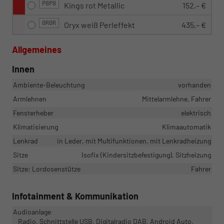
P8P8
Kings rot Metallic
152,– €
0R0R
Oryx weiß Perleffekt
435,– €
Allgemeines
Innen
Ambiente-Beleuchtung
vorhanden
Armlehnen
Mittelarmlehne, Fahrer
Fensterheber
elektrisch
Klimatisierung
Klimaautomatik
Lenkrad
in Leder, mit Multifunktionen, mit Lenkradheizung
Sitze
Isofix (Kindersitzbefestigung), Sitzheizung
Sitze: Lordosenstütze
Fahrer
Infotainment & Kommunikation
Audioanlage
Radio, Schnittstelle USB, Digitalradio DAB, Android Auto,