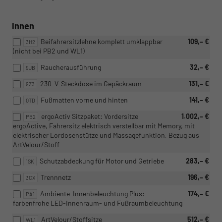
Innen
Beifahrersitzlehne komplett umklappbar
109,– €
3H2
(nicht bei PB2 und WL1)
Raucherausführung
32,– €
9JB
230-V-Steckdose im Gepäckraum
131,– €
9Z3
Fußmatten vorne und hinten
141,– €
0TD
ergoActiv Sitzpaket: Vordersitze
1.002,– €
PB2
ergoActive, Fahrersitz elektrisch verstellbar mit Memory, mit
elektrischer Lordosenstütze und Massagefunktion, Bezug aus
ArtVelour/Stoff
Schutzabdeckung für Motor und Getriebe
283,– €
1SK
Trennnetz
196,– €
3CX
Ambiente-Innenbeleuchtung Plus:
174,– €
PA1
farbenfrohe LED-Innenraum- und Fußraumbeleuchtung
ArtVelour/Stoffsitze
512,– €
WL1