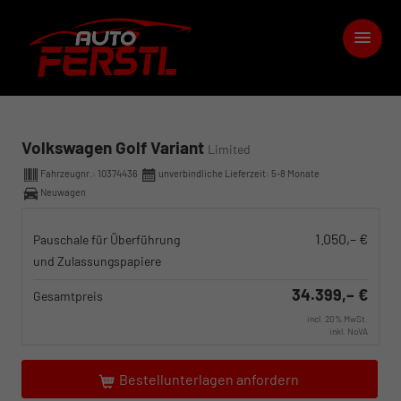
Volkswagen Golf Variant
Limited
Fahrzeugnr.:
10374436
unverbindliche Lieferzeit: 5-8 Monate
Neuwagen
1.050,– €
Pauschale für Überführung
und Zulassungspapiere
34.399,– €
Gesamtpreis
incl. 20% MwSt.
inkl. NoVA
Bestellunterlagen anfordern