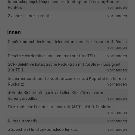
Innerückspiegel, Regensensor, Coming- und Leaving-Home-
Funktion
vorhanden
2 Jahre Herstellgarantie
vorhanden
Innen
Gepäckraumabdeckung, Beleuchtung und Haken zum Aufhängen
vorhanden
Beheizte Vordersitze und Lenkrad (nur für eTSI)
vorhanden
SCR-Selektive katalytische Reduktion mit AdBlue-Flüssigkeit
(für TDI)
vorhanden
Sicherheitsoptimierte Kopfstützen vorne, 3 Kopfstützen für den
Rücksitz
vorhanden
3-Punkt Sicherheitsgurte auf allen Sitzplätzen, vorne
höhenverstellbar
vorhanden
Elektronische Feststellbremse mit AUTO-HOLD-Funktion
vorhanden
Klimaautomatik
vorhanden
3 Speichen Multifunktionslederlenkrad
vorhanden