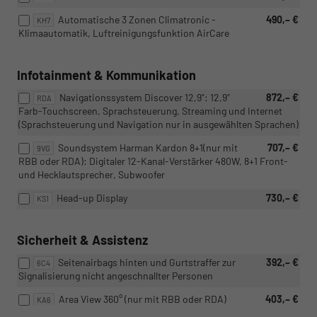
Automatische 3 Zonen Climatronic -
490,– €
KH7
Klimaautomatik, Luftreinigungsfunktion AirCare
Infotainment & Kommunikation
Navigationssystem Discover 12,9": 12,9"
872,– €
RDA
Farb-Touchscreen, Sprachsteuerung, Streaming und Internet
(Sprachsteuerung und Navigation nur in ausgewählten Sprachen)
Soundsystem Harman Kardon 8+1(nur mit
707,– €
9VG
RBB oder RDA): Digitaler 12-Kanal-Verstärker 480W, 8+1 Front-
und Hecklautsprecher, Subwoofer
Head-up Display
730,– €
KS1
Sicherheit & Assistenz
Seitenairbags hinten und Gurtstraffer zur
392,– €
6C4
Signalisierung nicht angeschnallter Personen
Area View 360° (nur mit RBB oder RDA)
403,– €
KA6