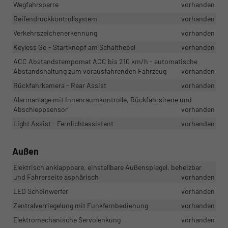
Wegfahrsperre
vorhanden
Reifendruckkontrollsystem
vorhanden
Verkehrszeichenerkennung
vorhanden
Keyless Go - Startknopf am Schalthebel
vorhanden
ACC Abstandstempomat ACC bis 210 km/h - automatische
Abstandshaltung zum vorausfahrenden Fahrzeug
vorhanden
Rückfahrkamera - Rear Assist
vorhanden
Alarmanlage mit Innenraumkontrolle, Rückfahrsirene und
Abschleppsensor
vorhanden
Light Assist - Fernlichtassistent
vorhanden
Außen
Elektrisch anklappbare, einstellbare Außenspiegel, beheizbar
und Fahrerseite asphärisch
vorhanden
LED Scheinwerfer
vorhanden
Zentralverriegelung mit Funkfernbedienung
vorhanden
Elektromechanische Servolenkung
vorhanden