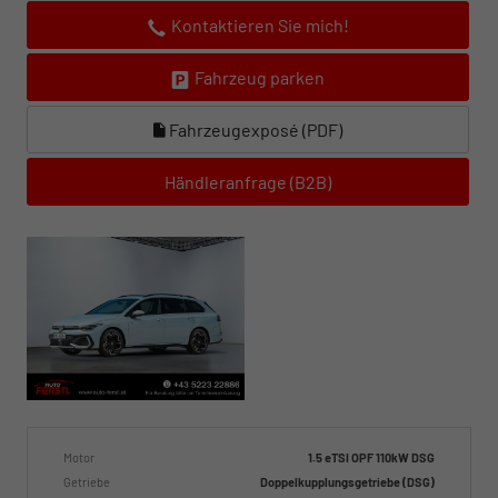
Kontaktieren Sie mich!
Fahrzeug parken
Fahrzeugexposé (PDF)
Händleranfrage (B2B)
Motor
1.5 eTSI OPF 110kW DSG
Getriebe
Doppelkupplungsgetriebe (DSG)