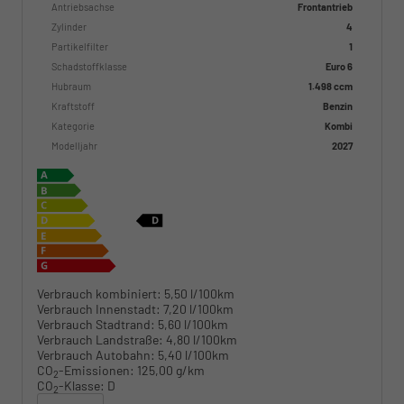
Antriebsachse
Frontantrieb
Zylinder
4
Partikelfilter
1
Schadstoffklasse
Euro 6
Hubraum
1.498 ccm
Kraftstoff
Benzin
Kategorie
Kombi
Modelljahr
2027
Verbrauch kombiniert:
5,50 l/100km
Verbrauch Innenstadt:
7,20 l/100km
Verbrauch Stadtrand:
5,60 l/100km
Verbrauch Landstraße:
4,80 l/100km
Verbrauch Autobahn:
5,40 l/100km
CO
-Emissionen:
125,00 g/km
2
CO
-Klasse:
D
2