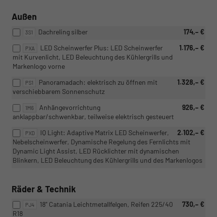
Außen
Dachreling silber
174,– €
3S1
LED Scheinwerfer Plus: LED Scheinwerfer
1.176,– €
PXA
mit Kurvenlicht, LED Beleuchtung des Kühlergrills und
Markenlogo vorne
Panoramadach: elektrisch zu öffnen mit
1.328,– €
PS1
verschiebbarem Sonnenschutz
Anhängevorrichtung
926,– €
1M6
anklappbar/schwenkbar, teilweise elektrisch gesteuert
IQ Light: Adaptive Matrix LED Scheinwerfer,
2.102,– €
PXD
Nebelscheinwerfer, Dynamische Regelung des Fernlichts mit
Dynamic Light Assist, LED Rücklichter mit dynamischen
Blinkern, LED Beleuchtung des Kühlergrills und des Markenlogos
Räder & Technik
18" Catania Leichtmetallfelgen, Reifen 225/40
730,– €
PJ4
R18