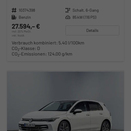
Fahrzeugnr.
10374398
Getriebe
Schalt. 6-Gang
Kraftstoff
Benzin
Leistung
85 kW (116 PS)
27.594,– €
Details
incl. 20% MwSt.
inkl. NoVA
Verbrauch kombiniert:
5,40 l/100km
CO
-Klasse:
D
2
CO
-Emissionen:
124,00 g/km
2