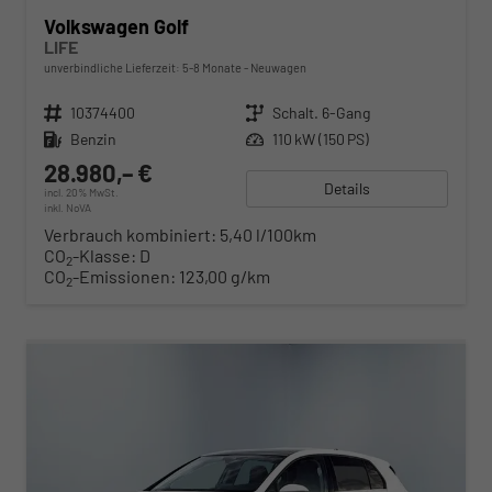
Volkswagen Golf
LIFE
unverbindliche Lieferzeit: 5-8 Monate
Neuwagen
Fahrzeugnr.
10374400
Getriebe
Schalt. 6-Gang
Kraftstoff
Benzin
Leistung
110 kW (150 PS)
28.980,– €
Details
incl. 20% MwSt.
inkl. NoVA
Verbrauch kombiniert:
5,40 l/100km
CO
-Klasse:
D
2
CO
-Emissionen:
123,00 g/km
2