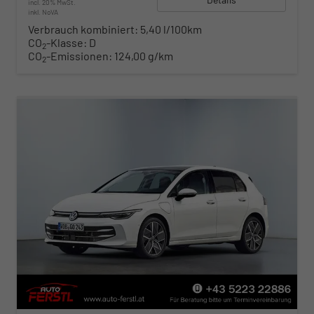
incl. 20% MwSt.
inkl. NoVA
Verbrauch kombiniert:
5,40 l/100km
CO
-Klasse:
D
2
CO
-Emissionen:
124,00 g/km
2