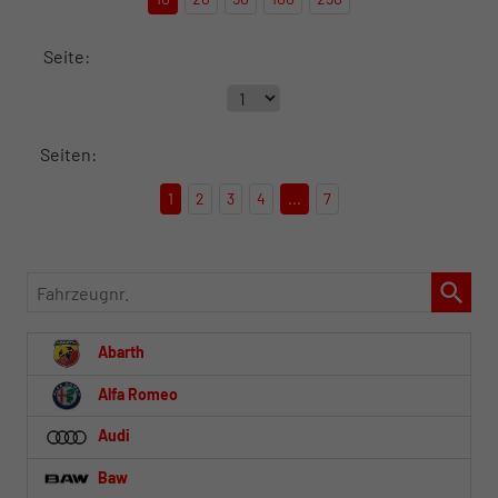
Seite:
Seiten:
1
2
3
4
...
7
Fahrzeugnr.
Abarth
Alfa Romeo
Audi
Baw