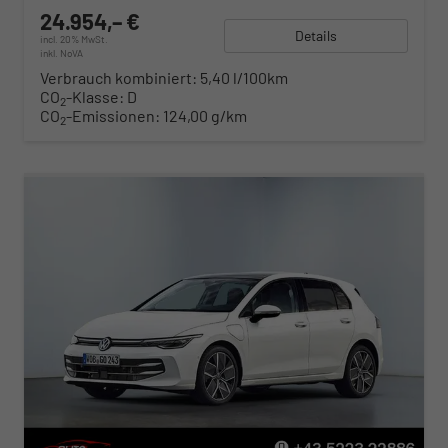
24.954,– €
Details
incl. 20% MwSt.
inkl. NoVA
Verbrauch kombiniert:
5,40 l/100km
CO
-Klasse:
D
2
CO
-Emissionen:
124,00 g/km
2