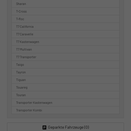
Sharan
T-Cross
T-Roc
T7 California
T7 Caravelle
T7 Kastenwagen
T7 Multivan
T7 Transporter
Taigo
Tayron
Tiguan
Touareg
Touran
Transporter Kastenwagen
Transporter Kombi
Geparkte Fahrzeuge (
0
)