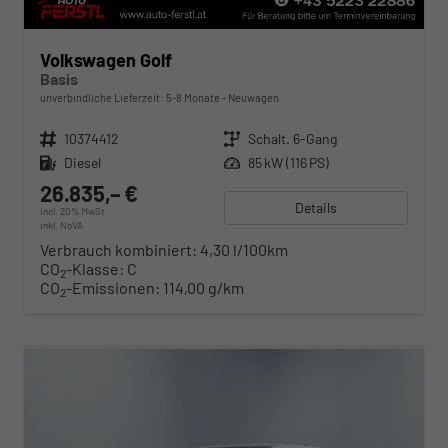
Volkswagen Golf
Basis
unverbindliche Lieferzeit: 5-8 Monate
Neuwagen
Fahrzeugnr.
10374412
Getriebe
Schalt. 6-Gang
Kraftstoff
Diesel
Leistung
85 kW (116 PS)
26.835,– €
Details
incl. 20% MwSt.
inkl. NoVA
Verbrauch kombiniert:
4,30 l/100km
CO
-Klasse:
C
2
CO
-Emissionen:
114,00 g/km
2