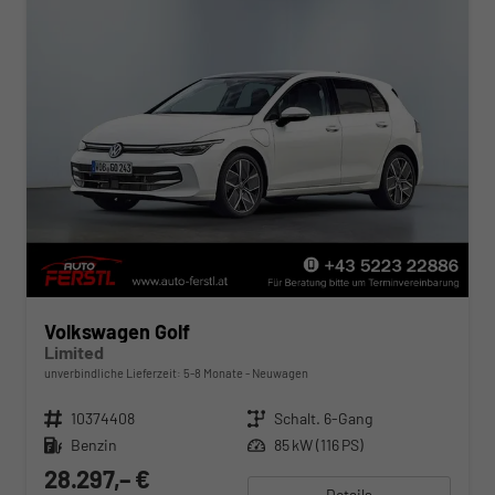
Volkswagen Golf
Limited
unverbindliche Lieferzeit: 5-8 Monate
Neuwagen
Fahrzeugnr.
10374408
Getriebe
Schalt. 6-Gang
Kraftstoff
Benzin
Leistung
85 kW (116 PS)
28.297,– €
Details