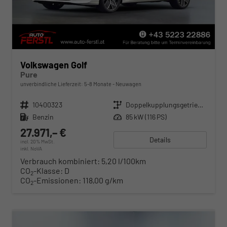
Volkswagen Golf
Pure
unverbindliche Lieferzeit: 5-8 Monate
Neuwagen
Fahrzeugnr.
10400323
Getriebe
Doppelkupplungsgetriebe (DSG)
Kraftstoff
Benzin
Leistung
85 kW (116 PS)
27.971,– €
Details
incl. 20% MwSt.
inkl. NoVA
Verbrauch kombiniert:
5,20 l/100km
CO
-Klasse:
D
2
CO
-Emissionen:
118,00 g/km
2