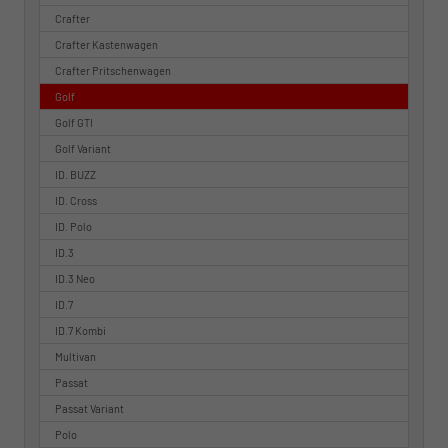
Crafter
Crafter Kastenwagen
Crafter Pritschenwagen
Golf
Golf GTI
Golf Variant
ID. BUZZ
ID. Cross
ID. Polo
ID.3
ID.3 Neo
ID.7
ID.7 Kombi
Multivan
Passat
Passat Variant
Polo