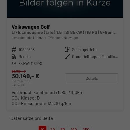
Volkswagen Golf
LIFE Limousine (Life) 1.5 TSI 85kW (116 PS) 6-Gang Schaltgetriebe
unverbindliche Lieferzeit:
7 Wochen
Neuwagen
Fahrzeugnr.
10399395
Getriebe
Schaltgetriebe
Kraftstoff
Benzin
Außenfarbe
Grau, Delfingrau Metallic (B0)
Leistung
85 kW (116 PS)
38.159,– €
30.149,– €
Details
incl. 20% MwSt.
inkl. NoVA
Verbrauch kombiniert:
5,80 l/100km
CO
-Klasse:
D
2
CO
-Emissionen:
133,00 g/km
2
Datensätze pro Seite:
10
20
50
100
250