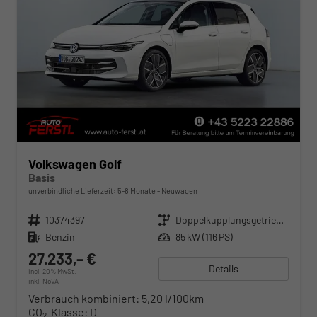
Volkswagen Golf
Basis
unverbindliche Lieferzeit: 5-8 Monate
Neuwagen
Fahrzeugnr.
10374397
Getriebe
Doppelkupplungsgetriebe (DSG)
Kraftstoff
Benzin
Leistung
85 kW (116 PS)
27.233,– €
Details
incl. 20% MwSt.
inkl. NoVA
Verbrauch kombiniert:
5,20 l/100km
CO
-Klasse:
D
2