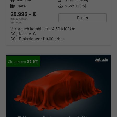
Kraftstoff
Diesel
Leistung
85 kW (116 PS)
29.996,– €
Details
incl. 20% MwSt.
inkl. NoVA
Verbrauch kombiniert:
4,30 l/100km
CO
-Klasse:
C
2
CO
-Emissionen:
114,00 g/km
2
23,9%