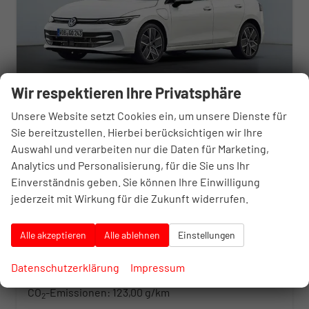
Wir respektieren Ihre Privatsphäre
Unsere Website setzt Cookies ein, um unsere Dienste für
Sie bereitzustellen. Hierbei berücksichtigen wir Ihre
Volkswagen Golf
Limited
Auswahl und verarbeiten nur die Daten für Marketing,
unverbindliche Lieferzeit: 5-8 Monate
Neuwagen
Analytics und Personalisierung, für die Sie uns Ihr
Einverständnis geben. Sie können Ihre Einwilligung
Fahrzeugnr.
10374410
Getriebe
Schalt. 6-Gang
jederzeit mit Wirkung für die Zukunft widerrufen.
Kraftstoff
Benzin
Leistung
110 kW (150 PS)
29.729,– €
Alle akzeptieren
Alle ablehnen
Einstellungen
Details
incl. 20% MwSt.
inkl. NoVA
Verbrauch kombiniert:
5,40 l/100km
Datenschutzerklärung
Impressum
CO
-Klasse:
D
2
CO
-Emissionen:
123,00 g/km
2