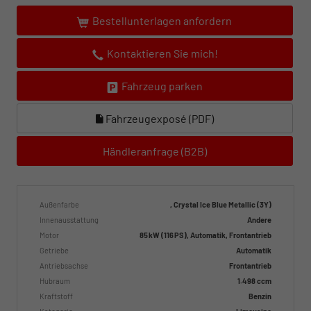
Bestellunterlagen anfordern
Kontaktieren Sie mich!
Fahrzeug parken
Fahrzeugexposé (PDF)
Händleranfrage (B2B)
Außenfarbe
, Crystal Ice Blue Metallic (3Y)
Innenausstattung
Andere
Motor
85 kW (116 PS), Automatik, Frontantrieb
Getriebe
Automatik
Antriebsachse
Frontantrieb
Hubraum
1.498 ccm
Kraftstoff
Benzin