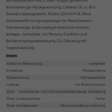
Antriebssystem MHEV, Start-Stopp-System mit
Bremsenergie-Rückgewinnung, Catania 7,5 J x 18 in
Schwarz /glanzgedreht, Reifen 225/40 R 18, Ohne
Scheinwerferreinigungsanlage mit Waschwasser-
Standanzeige, Außenspiegel elektrisch einstell-,
anklapp-, beheizbar, mit Memory-Funktion und
Beifahrerspiegelabsenkung, EU-Fahrzeug mit
Tageszulassung
Innen
Ambiente-Beleuchtung
vorhanden
Armlehnen
Mittelarmlehne
Klimatisierung
Klimaautomatik
Lenkrad
mit Multifunktionen
Sitze
Komfortsitze, Isofix (Kindersitzbefestigung), Sitzheizung
Sitze: Lordosenstütze
Fahrer
Sitze: Verstellbarkeit
Höhenverstellbarer Fahrersitz