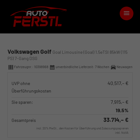
Volkswagen Golf
Goal Limousine (Goal) 1.5eTSI 85kW (115
PS) 7-Gang DSG
Fahrzeugnr.:
10398968
unverbindliche Lieferzeit:
7 Wochen
Neuwagen
40.517,– €
UVP ohne
Überführungskosten
7.915,– €
Sie sparen:
19,5%
33.714,– €
Gesamtpreis
incl. 20% MwSt., den Kosten für Überführung und Zulassungspapieren
inkl. NoVA