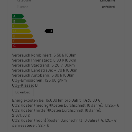
Kategorie
Limousine
Zustand
unfallfrei
Verbrauch kombiniert:
5,50 l/100km
Verbrauch Innenstadt:
6,90 l/100km
Verbrauch Stadtrand:
5,20 l/100km
Verbrauch Landstraße:
4,70 l/100km
Verbrauch Autobahn:
5,90 l/100km
CO
-Emissionen:
125,00 g/km
2
CO
-Klasse:
D
2
Download
Energiekosten bei 15.000 km pro Jahr:
1.438,80 €
CO2 Kosten (niedrig)
:
1.125,- €
(Kosten Durchschnitt 10 Jahre)
CO2 Kosten (mittel)
:
(Kosten Durchschnitt 10 Jahre)
2.671,88 €
CO2 Kosten (hoch)
:
4.125,- €
(Kosten Durchschnitt 10 Jahre)
Jahressteuer:
92,- €