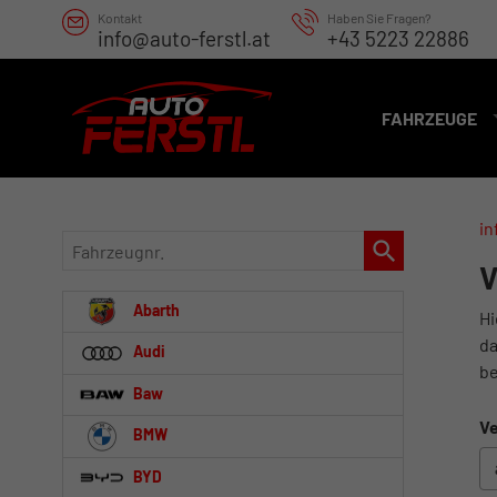
Kontakt
Haben Sie Fragen?
info@auto-ferstl.at
+43 5223 22886
FAHRZEUGE
in
Fahrzeugnr.
V
Abarth
Hi
da
Audi
be
Baw
Ve
BMW
BYD