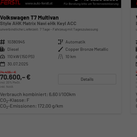
Volkswagen T7 Multivan
Style AHK Matrix Navi eHk Keyl ACC
unverbindliche Lieferzeit:
7 Tage
Fahrzeug mit Tageszulassung
Fahrzeugnr.
10380945
Getriebe
Automatik
Kraftstoff
Diesel
Außenfarbe
Copper Bronze Metallic
Leistung
110 kW (150 PS)
Kilometerstand
10 km
30.07.2025
74.496,– €
70.600,– €
Details
incl. 20% MwSt.
inkl. NoVA
Verbrauch kombiniert:
6,60 l/100km
CO
-Klasse:
F
2
CO
-Emissionen:
172,00 g/km
2