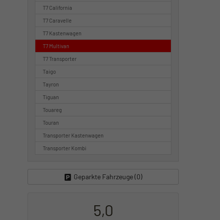
T7 California
T7 Caravelle
T7 Kastenwagen
T7 Multivan
T7 Transporter
Taigo
Tayron
Tiguan
Touareg
Touran
Transporter Kastenwagen
Transporter Kombi
Geparkte Fahrzeuge (
0
)
5,0