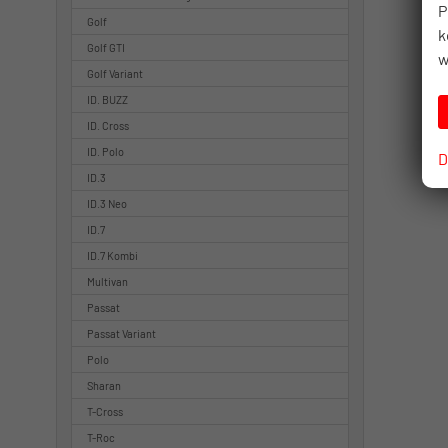
P
Golf
k
Golf GTI
w
Golf Variant
ID. BUZZ
ID. Cross
ID. Polo
D
ID.3
ID.3 Neo
ID.7
ID.7 Kombi
Multivan
Passat
Passat Variant
Polo
Sharan
T-Cross
T-Roc