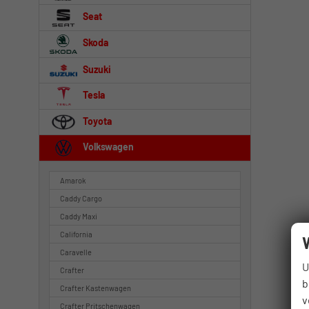
Seat
Skoda
Suzuki
Tesla
Toyota
Volkswagen
Amarok
Caddy Cargo
Caddy Maxi
California
Caravelle
U
Crafter
b
Crafter Kastenwagen
v
Crafter Pritschenwagen