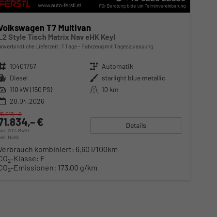
Volkswagen T7 Multivan
L2 Style Tisch Matrix Nav eHK Keyl
unverbindliche Lieferzeit:
7 Tage
Fahrzeug mit Tageszulassung
Fahrzeugnr.
10401757
Getriebe
Automatik
Kraftstoff
Diesel
Außenfarbe
starlight blue metallic
Leistung
110 kW (150 PS)
Kilometerstand
10 km
20.04.2026
75.017,– €
71.834,– €
Details
incl. 20% MwSt.
inkl. NoVA
Verbrauch kombiniert:
6,60 l/100km
CO
-Klasse:
F
2
CO
-Emissionen:
173,00 g/km
2