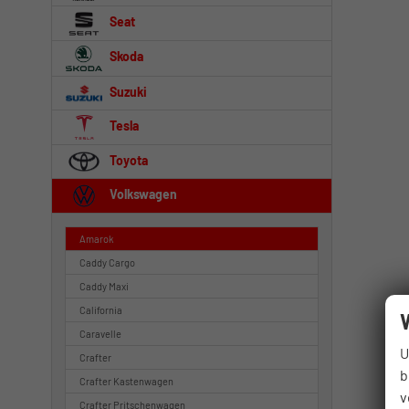
Seat
Skoda
Suzuki
Tesla
Toyota
Volkswagen
Amarok
Caddy Cargo
Caddy Maxi
California
Caravelle
U
Crafter
b
Crafter Kastenwagen
v
Crafter Pritschenwagen