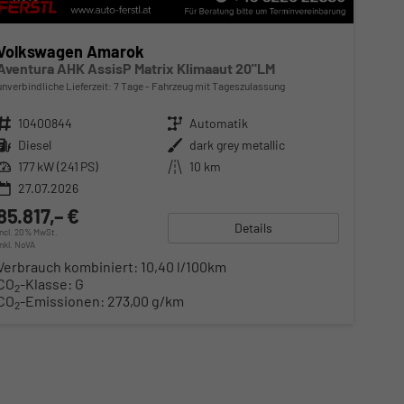
Volkswagen Amarok
Aventura AHK AssisP Matrix Klimaaut 20"LM
unverbindliche Lieferzeit:
7 Tage
Fahrzeug mit Tageszulassung
Fahrzeugnr.
10400844
Getriebe
Automatik
Kraftstoff
Diesel
Außenfarbe
dark grey metallic
Leistung
177 kW (241 PS)
Kilometerstand
10 km
27.07.2026
85.817,– €
Details
incl. 20% MwSt.
inkl. NoVA
Verbrauch kombiniert:
10,40 l/100km
CO
-Klasse:
G
2
CO
-Emissionen:
273,00 g/km
2