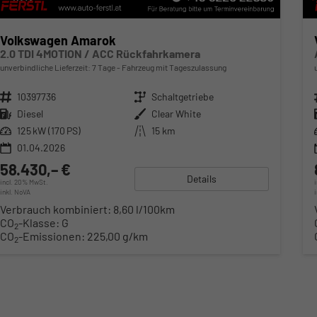
Volkswagen Amarok
2.0 TDI 4MOTION / ACC Rückfahrkamera
unverbindliche Lieferzeit:
7 Tage
Fahrzeug mit Tageszulassung
Fahrzeugnr.
10397736
Getriebe
Schaltgetriebe
Kraftstoff
Diesel
Außenfarbe
Clear White
Leistung
125 kW (170 PS)
Kilometerstand
15 km
01.04.2026
58.430,– €
Details
incl. 20% MwSt.
inkl. NoVA
Verbrauch kombiniert:
8,60 l/100km
CO
-Klasse:
G
2
CO
-Emissionen:
225,00 g/km
2