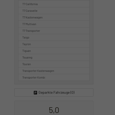
T7 California
T7 Caravelle
T7 Kastenwagen
T7 Multivan
T7 Transporter
Taigo
Tayron
Tiguan
Touareg
Touran
Transporter Kastenwagen
Transporter Kombi
Geparkte Fahrzeuge (
0
)
5,0