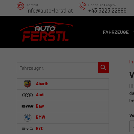
Kontakt
Haben Sie Fragen?
info@auto-ferstl.at
+43 5223 22886
FAHRZEUGE
in
Fahrzeugnr.
V
Abarth
Hi
da
Audi
be
Baw
Ve
BMW
BYD