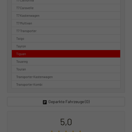
T7 California
T7 Caravelle
T7 Kastenwagen
T7 Multivan
T7 Transporter
Taigo
Tayron
Tiguan
Touareg
Touran
Transporter Kastenwagen
Transporter Kombi
Geparkte Fahrzeuge (
0
)
5,0