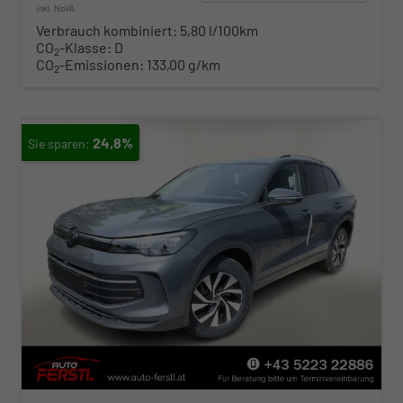
inkl. NoVA
Verbrauch kombiniert:
5,80 l/100km
CO
-Klasse:
D
2
CO
-Emissionen:
133,00 g/km
2
24,8%