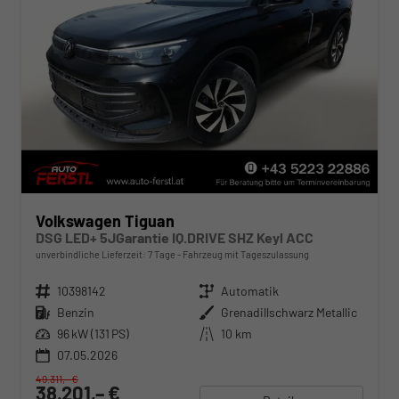
Volkswagen Tiguan
DSG LED+ 5JGarantie IQ.DRIVE SHZ Keyl ACC
unverbindliche Lieferzeit:
7 Tage
Fahrzeug mit Tageszulassung
Fahrzeugnr.
10398142
Getriebe
Automatik
Kraftstoff
Benzin
Außenfarbe
Grenadillschwarz Metallic
Leistung
96 kW (131 PS)
Kilometerstand
10 km
07.05.2026
49.311,– €
38.201,– €