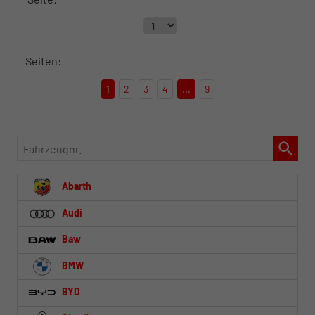
Seiten:
1
2
3
4
...
9
Fahrzeugnr.
Abarth
Audi
Baw
BMW
BYD