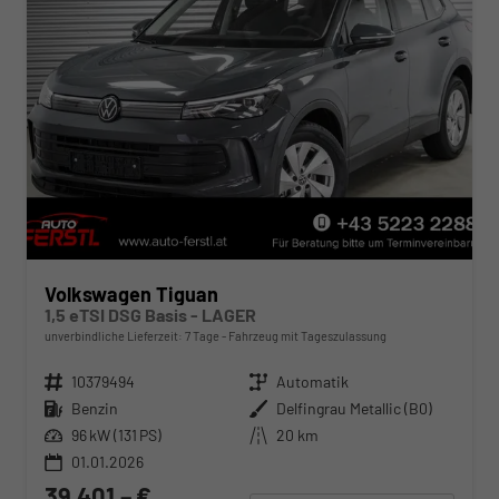
Volkswagen Tiguan
1,5 eTSI DSG Basis - LAGER
unverbindliche Lieferzeit:
7 Tage
Fahrzeug mit Tageszulassung
Fahrzeugnr.
10379494
Getriebe
Automatik
Kraftstoff
Benzin
Außenfarbe
Delfingrau Metallic (B0)
Leistung
96 kW (131 PS)
Kilometerstand
20 km
01.01.2026
39.401,– €