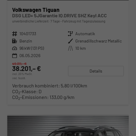
Volkswagen Tiguan
DSG LED+ 5JGarantie IQ.DRIVE SHZ Keyl ACC
unverbindliche Lieferzeit:
7 Tage
Fahrzeug mit Tageszulassung
Fahrzeugnr.
10401733
Getriebe
Automatik
Kraftstoff
Benzin
Außenfarbe
Grenadillschwarz Metallic
Leistung
96 kW (131 PS)
Kilometerstand
10 km
06.05.2026
49.311,– €
38.201,– €
Details
incl. 20% MwSt.
inkl. NoVA
Verbrauch kombiniert:
5,80 l/100km
CO
-Klasse:
D
2
CO
-Emissionen:
133,00 g/km
2