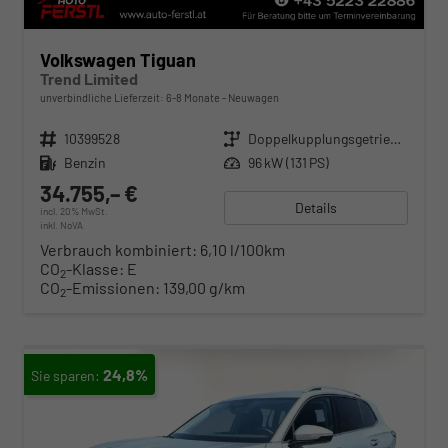
Volkswagen Tiguan
Trend Limited
unverbindliche Lieferzeit: 6-8 Monate
Neuwagen
Fahrzeugnr.
10399528
Getriebe
Doppelkupplungsgetriebe (DSG)
Kraftstoff
Benzin
Leistung
96 kW (131 PS)
34.755,– €
Details
incl. 20% MwSt.
inkl. NoVA
Verbrauch kombiniert:
6,10 l/100km
CO
-Klasse:
E
2
CO
-Emissionen:
139,00 g/km
2
24,8%