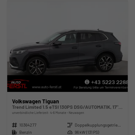
Volkswagen Tiguan
Trend Limited 1.5 eTSI 130PS DSG/AUTOMATIK, 17" Alu, ACC-Tempomat, LED-Scheinwerfer, Parksensoren vo/hi, Rückfahrkamera, Digital Cockpit Pro, Radio Ready2Discover 12,9" + App-Connect, Climatronic, M-Lederlenkrad, Dachreling
unverbindliche Lieferzeit: 4-6 Monate
Neuwagen
Fahrzeugnr.
10364277
Getriebe
Doppelkupplungsgetriebe (DSG)
Kraftstoff
Benzin
Leistung
96 kW (131 PS)