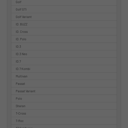
Golf
Golf GTI
Golf Variant
ID. BUZZ
ID. Cross
ID. Polo
ID.3
ID.3 Neo
ID.7
ID.7 Kombi
Multivan
Passat
Passat Variant
Polo
Sharan
T-Cross
T-Roc