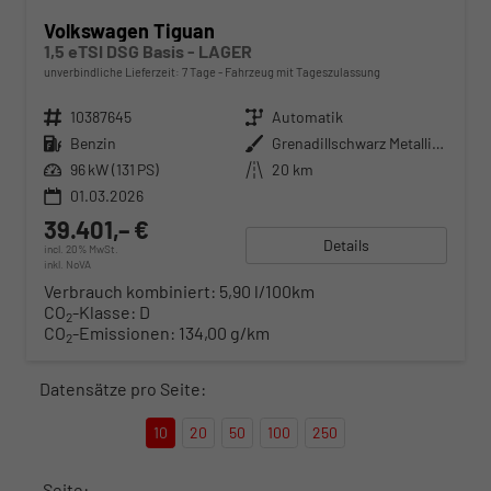
Volkswagen Tiguan
1,5 eTSI DSG Basis - LAGER
unverbindliche Lieferzeit:
7 Tage
Fahrzeug mit Tageszulassung
Fahrzeugnr.
10387645
Getriebe
Automatik
Kraftstoff
Benzin
Außenfarbe
Grenadillschwarz Metallic (0E)
Leistung
96 kW (131 PS)
Kilometerstand
20 km
01.03.2026
39.401,– €
Details
incl. 20% MwSt.
inkl. NoVA
Verbrauch kombiniert:
5,90 l/100km
CO
-Klasse:
D
2
CO
-Emissionen:
134,00 g/km
2
Datensätze pro Seite:
10
20
50
100
250
Seite: