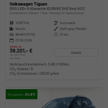
Volkswagen Tiguan
DSG LED+ 5JGarantie IQ.DRIVE SHZ Keyl ACC
unverbindliche Lieferzeit:
7 Tage
Fahrzeug mit Tageszulassung
Fahrzeugnr.
10397740
Getriebe
Automatik
Kraftstoff
Benzin
Außenfarbe
Delfingrau Metallic
Leistung
96 kW (131 PS)
Kilometerstand
10 km
07.05.2026
49.311,– €
38.201,– €
Details
incl. 20% MwSt.
inkl. NoVA
Verbrauch kombiniert:
5,80 l/100km
CO
-Klasse:
D
2
CO
-Emissionen:
133,00 g/km
2
24,8%