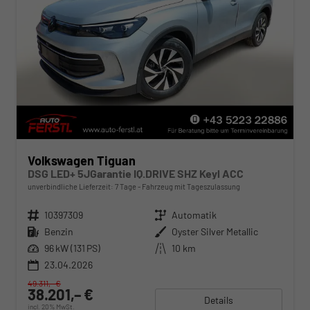
Volkswagen Tiguan
DSG LED+ 5JGarantie IQ.DRIVE SHZ Keyl ACC
unverbindliche Lieferzeit:
7 Tage
Fahrzeug mit Tageszulassung
Fahrzeugnr.
10397309
Getriebe
Automatik
Kraftstoff
Benzin
Außenfarbe
Oyster Silver Metallic
Leistung
96 kW (131 PS)
Kilometerstand
10 km
23.04.2026
49.311,– €
38.201,– €
Details
incl. 20% MwSt.