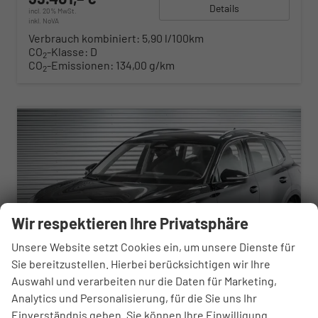
Details
incl. 20% MwSt.
inkl. NoVA
Verbrauch kombiniert:
5,90 l/100km
CO
-Klasse:
D
2
CO
-Emissionen:
134,00 g/km
2
Wir respektieren Ihre Privatsphäre
Unsere Website setzt Cookies ein, um unsere Dienste für
Sie bereitzustellen. Hierbei berücksichtigen wir Ihre
Auswahl und verarbeiten nur die Daten für Marketing,
Analytics und Personalisierung, für die Sie uns Ihr
Einverständnis geben. Sie können Ihre Einwilligung