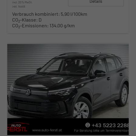
Details
incl. 20% MwSt.
inkl. NoVA
Verbrauch kombiniert:
5,90 l/100km
CO
-Klasse:
D
2
CO
-Emissionen:
134,00 g/km
2