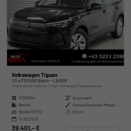
Volkswagen Tiguan
1,5 eTSI DSG Basis - LAGER
unverbindliche Lieferzeit:
7 Tage
Fahrzeug mit Tageszulassung
Fahrzeugnr.
10387644
Getriebe
Automatik
Kraftstoff
Benzin
Außenfarbe
Grenadillschwarz Metallic (0E)
Leistung
96 kW (131 PS)
Kilometerstand
20 km
01.03.2026
39.401,– €