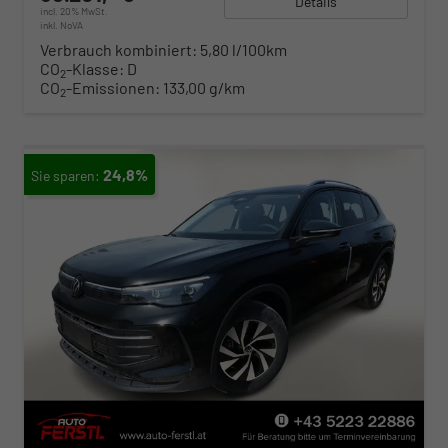
Details
incl. 20% MwSt.
inkl. NoVA
Verbrauch kombiniert:
5,80 l/100km
CO
-Klasse:
D
2
CO
-Emissionen:
133,00 g/km
2
24,8%