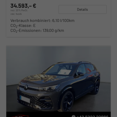
34.593,– €
Details
incl. 20% MwSt.
inkl. NoVA
Verbrauch kombiniert:
6,10 l/100km
CO
-Klasse:
E
2
CO
-Emissionen:
139,00 g/km
2