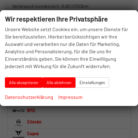
Verbrauch kombiniert:
6,60 l/100km
CO
-Klasse:
F
2
Wir respektieren Ihre Privatsphäre
CO
-Emissionen:
173,00 g/km
2
Unsere Website setzt Cookies ein, um unsere Dienste für
Fahrzeugnr.
Sie bereitzustellen. Hierbei berücksichtigen wir Ihre
Auswahl und verarbeiten nur die Daten für Marketing,
Analytics und Personalisierung, für die Sie uns Ihr
Abarth
Einverständnis geben. Sie können Ihre Einwilligung
Alfa Romeo
jederzeit mit Wirkung für die Zukunft widerrufen.
Audi
Alle akzeptieren
Alle ablehnen
Einstellungen
Baw
Datenschutzerklärung
Impressum
BMW
BYD
Citroën
Cupra