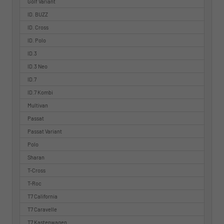
Golf Variant
ID. BUZZ
ID. Cross
ID. Polo
ID.3
ID.3 Neo
ID.7
ID.7 Kombi
Multivan
Passat
Passat Variant
Polo
Sharan
T-Cross
T-Roc
T7 California
T7 Caravelle
T7 Kastenwagen