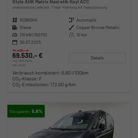
Style AHK Matrix Navi eHk Keyl ACC
unverbindliche Lieferzeit:
7 Tage
Fahrzeug mit Tageszulassung
Fahrzeugnr.
10380945
Getriebe
Automatik
Kraftstoff
Diesel
Außenfarbe
Copper Bronze Metallic
Leistung
110 kW (150 PS)
Kilometerstand
10 km
30.07.2025
74.496,– €
69.530,– €
Details
incl. 20% MwSt.
inkl. NoVA
Verbrauch kombiniert:
6,60 l/100km
CO
-Klasse:
F
2
CO
-Emissionen:
172,00 g/km
2
5,8%