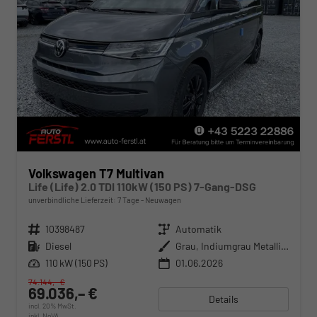
Volkswagen T7 Multivan
Life (Life) 2.0 TDI 110kW (150 PS) 7-Gang-DSG
unverbindliche Lieferzeit:
7 Tage
Neuwagen
Fahrzeugnr.
10398487
Getriebe
Automatik
Kraftstoff
Diesel
Außenfarbe
Grau, Indiumgrau Metallic (X3)
Leistung
110 kW (150 PS)
01.06.2026
74.144,– €
69.036,– €
Details
incl. 20% MwSt.
inkl. NoVA