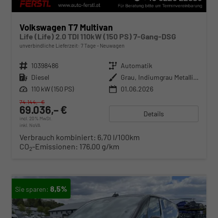
Volkswagen T7 Multivan
Life (Life) 2.0 TDI 110kW (150 PS) 7-Gang-DSG
unverbindliche Lieferzeit:
7 Tage
Neuwagen
Fahrzeugnr.
10398486
Getriebe
Automatik
Kraftstoff
Diesel
Außenfarbe
Grau, Indiumgrau Metallic (X3)
Leistung
110 kW (150 PS)
01.06.2026
74.144,– €
69.036,– €
Details
incl. 20% MwSt.
inkl. NoVA
Verbrauch kombiniert:
6,70 l/100km
CO
-Emissionen:
176,00 g/km
2
8,5%