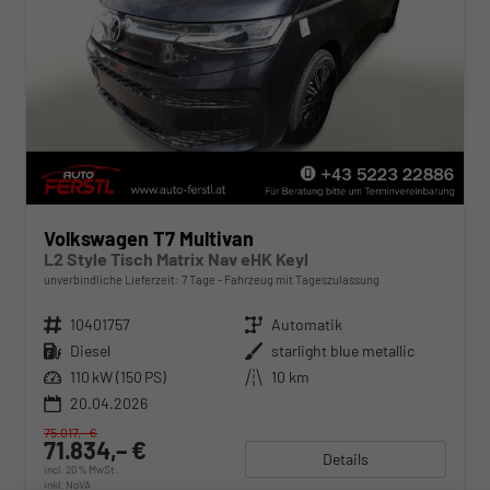
Volkswagen T7 Multivan
L2 Style Tisch Matrix Nav eHK Keyl
unverbindliche Lieferzeit:
7 Tage
Fahrzeug mit Tageszulassung
Fahrzeugnr.
10401757
Getriebe
Automatik
Kraftstoff
Diesel
Außenfarbe
starlight blue metallic
Leistung
110 kW (150 PS)
Kilometerstand
10 km
20.04.2026
75.017,– €
71.834,– €
Details
incl. 20% MwSt.
inkl. NoVA