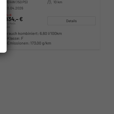
Leistung
110 kW (150 PS)
Kilometerstand
10 km
20.04.2026
75.017,– €
71.834,– €
Details
incl. 20% MwSt.
inkl. NoVA
Verbrauch kombiniert:
6,60 l/100km
CO
-Klasse:
F
2
CO
-Emissionen:
173,00 g/km
2