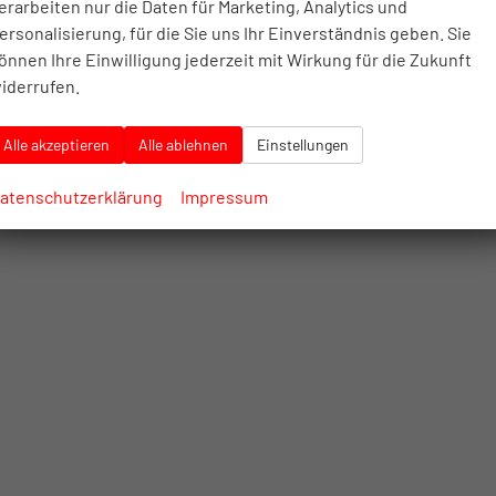
erarbeiten nur die Daten für Marketing, Analytics und
Leistung
110 kW (150 PS)
Kilometerstand
10 km
ersonalisierung, für die Sie uns Ihr Einverständnis geben. Sie
30.07.2025
önnen Ihre Einwilligung jederzeit mit Wirkung für die Zukunft
74.496,– €
69.530,– €
iderrufen.
Details
incl. 20% MwSt.
inkl. NoVA
Verbrauch kombiniert:
6,60 l/100km
Alle akzeptieren
Alle ablehnen
Einstellungen
CO
-Klasse:
F
2
CO
-Emissionen:
172,00 g/km
2
atenschutzerklärung
Impressum