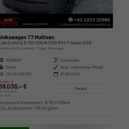
Volkswagen T7 Multivan
Life (Life) 2.0 TDI 110kW (150 PS) 7-Gang-DSG
unverbindliche Lieferzeit:
7 Tage
Neuwagen
Fahrzeugnr.
10398487
Getriebe
Automatik
Kraftstoff
Diesel
Außenfarbe
Grau, Indiumgrau Metallic (X3)
Leistung
110 kW (150 PS)
01.06.2026
74.144,– €
69.036,– €
Details
incl. 20% MwSt.
inkl. NoVA
Verbrauch kombiniert:
6,70 l/100km
CO
-Emissionen:
176,00 g/km
2