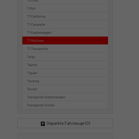
T-Cross
T-Roc
T7 California
T7 Caravelle
T7 Kastenwagen
T7 Multivan
T7 Transporter
Taigo
Tayron
Tiguan
Touareg
Touran
Transporter Kastenwagen
Transporter Kombi
Geparkte Fahrzeuge (
0
)