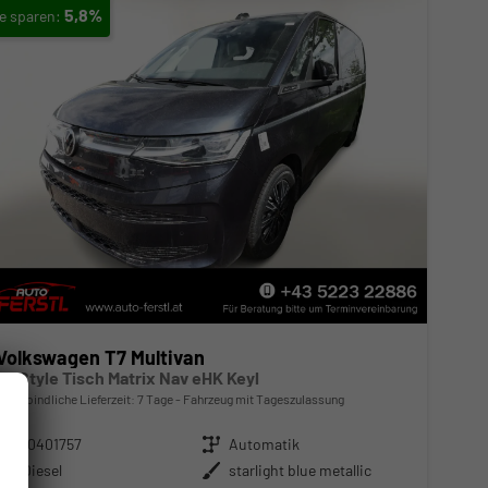
5,8%
Volkswagen T7 Multivan
L2 Style Tisch Matrix Nav eHK Keyl
unverbindliche Lieferzeit:
7 Tage
Fahrzeug mit Tageszulassung
Fahrzeugnr.
10401757
Getriebe
Automatik
Kraftstoff
Diesel
Außenfarbe
starlight blue metallic