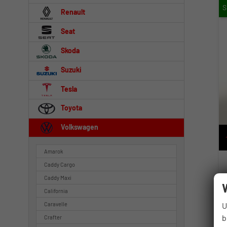
Renault
Seat
Skoda
Suzuki
Tesla
Toyota
Volkswagen
Amarok
Caddy Cargo
Caddy Maxi
California
U
Caravelle
b
Crafter