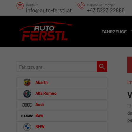
Kontakt
Haben Sie Fragen?
info@auto-ferstl.at
+43 5223 22886
FAHRZEUGE
Fahrzeugnr.
in
Abarth
V
Alfa Romeo
Audi
Hi
da
Baw
be
BMW