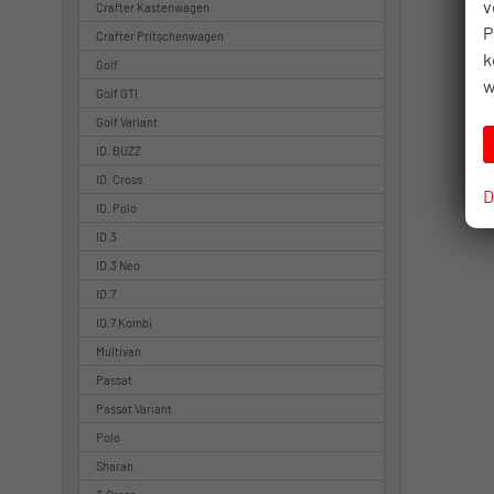
v
Crafter Kastenwagen
P
Crafter Pritschenwagen
k
Golf
w
Golf GTI
Golf Variant
ID. BUZZ
ID. Cross
D
ID. Polo
ID.3
ID.3 Neo
ID.7
ID.7 Kombi
Multivan
Passat
Passat Variant
Polo
Sharan