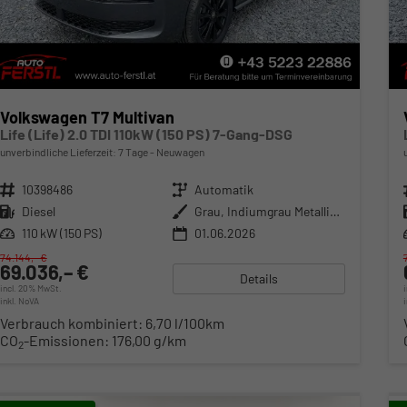
Volkswagen T7 Multivan
Life (Life) 2.0 TDI 110kW (150 PS) 7-Gang-DSG
unverbindliche Lieferzeit:
7 Tage
Neuwagen
Fahrzeugnr.
10398486
Getriebe
Automatik
Kraftstoff
Diesel
Außenfarbe
Grau, Indiumgrau Metallic (X3)
Leistung
110 kW (150 PS)
01.06.2026
74.144,– €
69.036,– €
Details
incl. 20% MwSt.
inkl. NoVA
Verbrauch kombiniert:
6,70 l/100km
CO
-Emissionen:
176,00 g/km
2